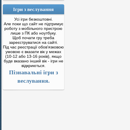
Ігри з веслування
Усі ігри безкоштовні.
Але поки що сайт не підтримує
роботу з мобільного пристрою
лише з ПК або ноутбуку.
Щоб почати гру треба
зареєструватися на сайті.
Під час реєстрації обов'язковою
умовою є вказати вік у межах
(10-12 або 13-16 років), якщо
буде вказано інший вік - ігри не
відкриються.
Пізнавальні ігри з
веслування.