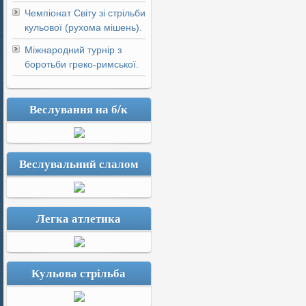
Чемпіонат Світу зі стрільби
кульової (рухома мішень).
Міжнародний турнір з
боротьби греко-римської.
Веслування на б/к
Веслувальний слалом
Легка атлетика
Кульова стрільба