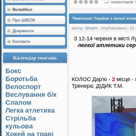
коментарів: 
Волейбол
Чемпіонат України з легкої атле
Про ШВСМ
автор:
shvsm
опубліковано: 15 
Документи
З 12-14 червня в місті 
Контакти
легкої атлетики сер
Календар змагань
Бокс
Боротьба
КОЛОС Дар'ю -
2
місце - 
Тренера: ДІДИК Т.М.
Велоспорт
Веслування б/к
Cлалом
Легка атлетика
Стрільба
кульова
Хокей на траві