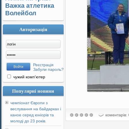
Важка атлетика
Волейбол
Авторизація
Реєстрація
Забули пароль?
чужий комп'ютер
Популярні новини
чемпіонат Європи з
веслування на байдарках і
каное серед юніорів та
коментарів: 
молоді до 23 років.