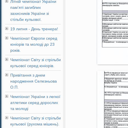
Літній чемпіонат України
пам'яті загиблих
захисників України зі
стільби кульової.
19 липня - День тренера!
Чемпіонат Європи серед
юніорів та молоді до 23
років.
Чемпіонат Світу зі стрільби
кульової серед юніорів.
Привітання з днем
народження Селезньова
О.П.
Чемпіонат України з легкої
атлетики серед дорослих
та молоді
Чемпіонат Світу зі стрільби
кульової (рухома мішень).