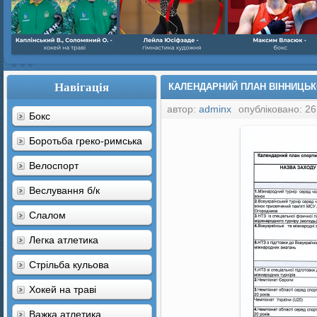
Навігація
КАЛЕНДАРНИЙ ПЛАН ВІННИЦЬКО
автор:
adminx
опубліковано: 26
Бокс
Боротьба греко-римська
Велоспорт
Веслування б/к
Cлалом
Легка атлетика
Стрільба кульова
Хокей на траві
Важка атлетика