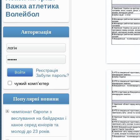
Важка атлетика
Волейбол
Авторизація
Реєстрація
Забули пароль?
чужий комп'ютер
Популярні новини
чемпіонат Європи з
веслування на байдарках і
каное серед юніорів та
молоді до 23 років.