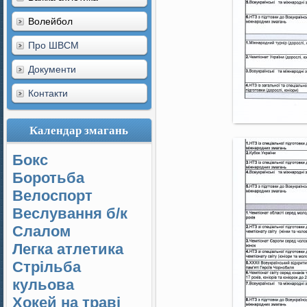
Волейбол
Про ШВСМ
Документи
Контакти
Календар змагань
Бокс
Боротьба
Велоспорт
Веслування б/к
Cлалом
Легка атлетика
Стрільба
кульова
Хокей на траві