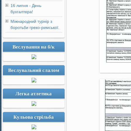
16 липня - День
бухгалтера!
Міжнародний турнір з
боротьби греко-римської.
Веслування на б/к
Веслувальний слалом
Легка атлетика
Кульова стрільба