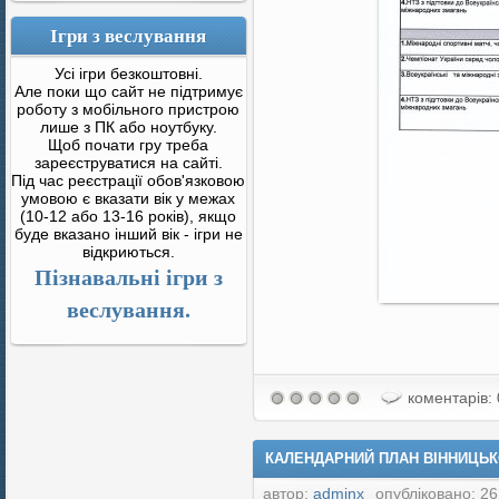
Ігри з веслування
Усі ігри безкоштовні.
Але поки що сайт не підтримує
роботу з мобільного пристрою
лише з ПК або ноутбуку.
Щоб почати гру треба
зареєструватися на сайті.
Під час реєстрації обов'язковою
умовою є вказати вік у межах
(10-12 або 13-16 років), якщо
буде вказано інший вік - ігри не
відкриються.
Пізнавальні ігри з
веслування.
коментарів: 
КАЛЕНДАРНИЙ ПЛАН ВІННИЦЬКО
автор:
adminx
опубліковано: 26