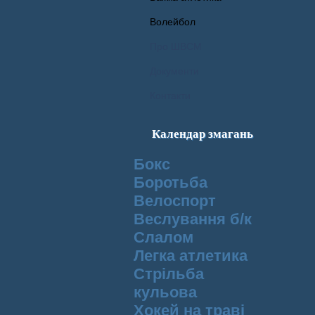
Волейбол
Про ШВСМ
Документи
Контакти
Календар змагань
Бокс
Боротьба
Велоспорт
Веслування б/к
Cлалом
Легка атлетика
Стрільба
кульова
Хокей на траві