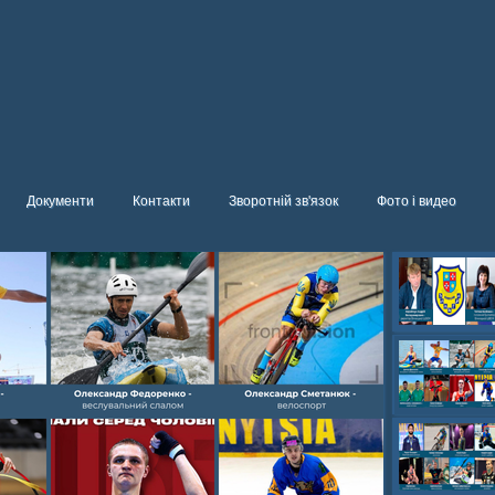
Документи
Контакти
Зворотній зв'язок
Фото і видео
Олександр- вел
Олександр- хок
художня,Максим 