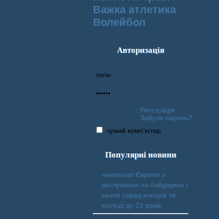
Важка атлетика
Волейбол
Авторизація
Реєстрація
Забули пароль?
чужий комп'ютер
Популярні новини
чемпіонат Європи з
веслування на байдарках і
каное серед юніорів та
молоді до 23 років.