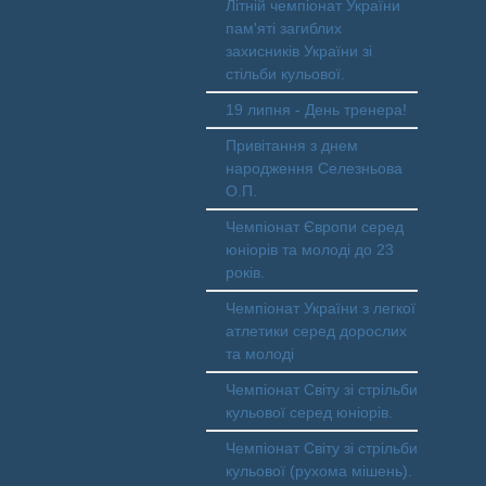
Літній чемпіонат України
пам'яті загиблих
захисників України зі
стільби кульової.
19 липня - День тренера!
Привітання з днем
народження Селезньова
О.П.
Чемпіонат Європи серед
юніорів та молоді до 23
років.
Чемпіонат України з легкої
атлетики серед дорослих
та молоді
Чемпіонат Світу зі стрільби
кульової серед юніорів.
Чемпіонат Світу зі стрільби
кульової (рухома мішень).