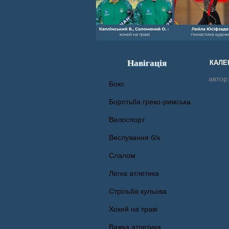
Навігація
КАЛЕ
автор
Бокс
Боротьба греко-римська
Велоспорт
Веслування б/к
Cлалом
Легка атлетика
Стрільба кульова
Хокей на траві
Важка атлетика