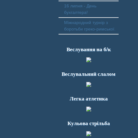
16 липня - День
бухгалтера!
Міжнародний турнір з
боротьби греко-римської.
Веслування на б/к
Веслувальний слалом
Легка атлетика
Кульова стрільба