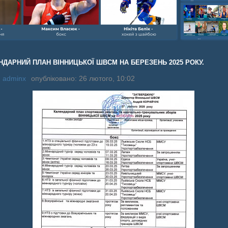
шайбою,Ігор Бич
Колісник- важка
веслвальний сл
на байдарках і 
кульова,Селезнь
каное,Максим Че
НДАРНИЙ ПЛАН ВІННИЦЬКОЇ ШВСМ НА БЕРЕЗЕНЬ 2025 РОКУ.
:
adminx
опубліковано: 26 лютого, 10:02