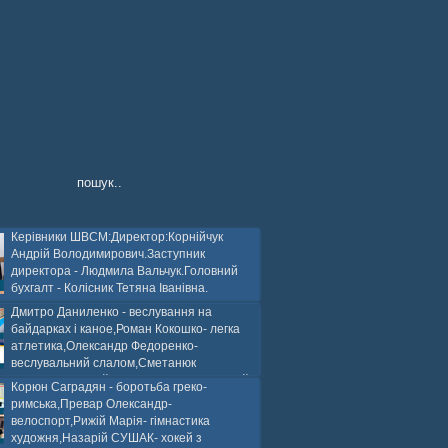
Керівники ШВСМ:Директор:Корнійчук
Андрій Володимирович.Заступник
директора - Людмила Вальчук.Головний
бухгалт - Колісник Тетяна Іванівна.
Дмитро Даниленко - веслування на
байдарках і каное,Роман Кокошко- легка
атлетика,Олександр Федоренко-
веслувальний слалом,Сметанюк
оспорт,Каплінський Володимир, Соломяний
Корюн Саградян - боротьба греко-
ей на траві,Лейла Юсіфзаде- гімнастика
римська,Превар Олександр-
Власюк- бокс,Нікіта БЕЛІК- хокей з шайбою.
велоспорт,Рижій Марія- гімнастика
художня,Назарій СУШАК- хокей з