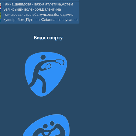
ков- боротьба греко-римська,Сергій
Ганна Давидова - важка атлетика,Артем
 атлетика,Вікторія Добротворська-
Зелінський- волейбол,Валентина
алом,Валерія Якушева - волейбол.
Гончарова- стрільба кульова,Володимир
Кушнір- бокс,Путніна Юліанна- веслування
каное,Моїсеєнко Марія- стрільба
ов Г. веслування на байдарках і
кін- бокс.
Види спорту