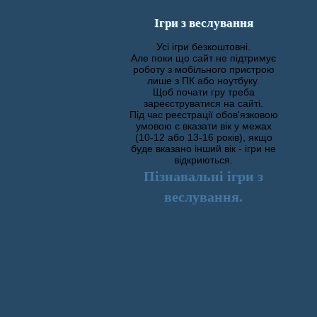
Ігри з веслування
Усі ігри безкоштовні.
Але поки що сайт не підтримує
роботу з мобільного пристрою
лише з ПК або ноутбуку.
Щоб почати гру треба
зареєструватися на сайті.
Під час реєстрації обов'язковою
умовою є вказати вік у межах
(10-12 або 13-16 років), якщо
буде вказано інший вік - ігри не
відкриються.
Пізнавальні ігри з
веслування.