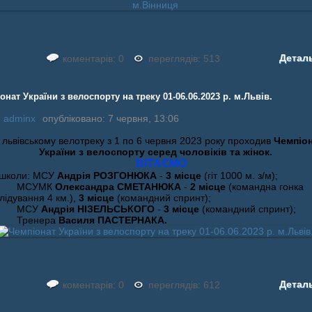
Детал
коментарів: 0
переглядів: 513
онат України з велоспорту на треку 01-06.06.2023 р. м.Львів.
:
adminx
опубліковано: 7 червня, 13:06
 львівському велотреку з 1 по 6 червня 2023 року проходив
Чемпіо
України з велоспорту серед чоловіків та жінок.
ВІТАЄМО
 школи: МСУ
Андрія РОЗГОНЮКА
-
3 місце
(гіт 1000 м. з/м);
СУМК
Олександра СМЕТАНЮКА
-
2 місце
(командна гонка
лідування 4 км.),
3 місце
(командний спринт);
СУ
Андрія НІЗЕЛЬСЬКОГО
-
3 місце
(командний спринт);
енера
Василя ПАСТЕРНАКА.
Детал
коментарів: 0
переглядів: 612