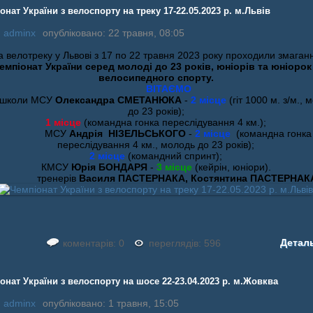
онат України з велоспорту на треку 17-22.05.2023 р. м.Львів
:
adminx
опубліковано: 22 травня, 08:05
а велотреку у Львові з 17 по 22 травня 2023 року проходили змаган
емпіонат України серед молоді до 23 років, юніорів та юніорок
велосипедного спорту.
ВІТАЄМО
 школи МСУ
Олександра СМЕТАНЮКА
-
2 місце
(гіт 1000 м. з/м., 
до 23 років);
1 місце
(командна гонка переслідування 4 км.);
МСУ
Андрія НІЗЕЛЬСЬКОГО
-
2 місце
(командна гонка
переслідування 4 км., молодь до 23 років);
2 місце
(командний спринт);
КМСУ
Юрія БОНДАРЯ
-
3 місце
(кейрін, юніори).
тренерів
Василя ПАСТЕРНАКА, Костянтина ПАСТЕРНАК
Детал
коментарів: 0
переглядів: 596
онат України з велоспорту на шосе 22-23.04.2023 р. м.Жовква
:
adminx
опубліковано: 1 травня, 15:05