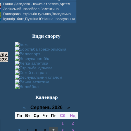
ков- боротьба греко-римська,Сергій
Ганна Давидова - важка атлетика,Артем
 атлетика,Вікторія Добротворська-
Зелінський- волейбол,Валентина
алом,Валерія Якушева - волейбол.
Гончарова- стрільба кульова,Володимир
Кушнір- бокс,Путніна Юліанна- веслування
каное,Моїсеєнко Марія- стрільба
ов Г. веслування на байдарках і
кін- бокс.
Види спорту
нату
023-
Календар
«
Серпень 2026 »
Пн
Вт
Ср
Чт
Пт
Сб
Нд
1
2
3
4
5
6
7
8
9