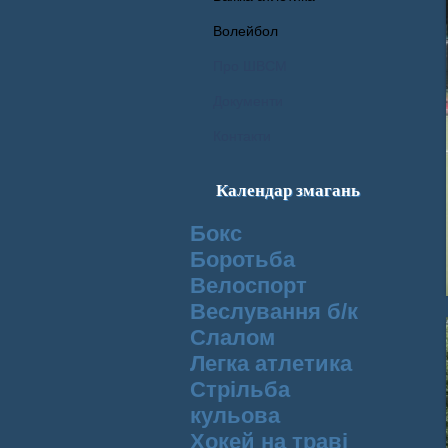
Волейбол
Про ШВСМ
Документи
Контакти
Календар змагань
Бокс
Боротьба
Велоспорт
Веслування б/к
Cлалом
Легка атлетика
Стрільба
кульова
Хокей на траві