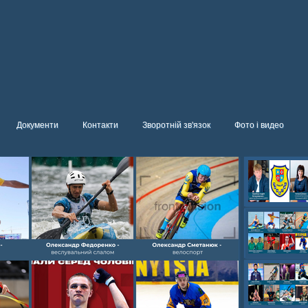
Документи
Контакти
Зворотній зв'язок
Фото і видео
Олександр- вел
Олександр- хок
художня,Максим 