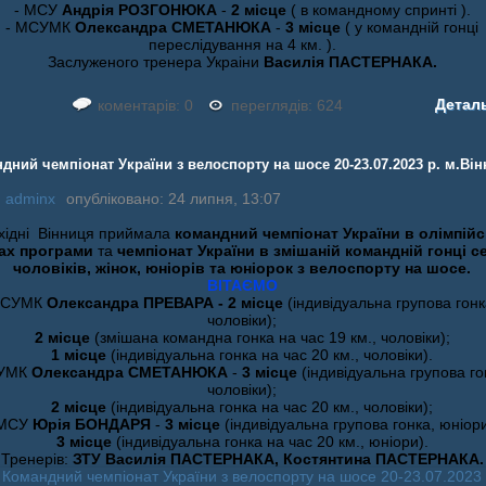
- МСУ
Андрія РОЗГОНЮКА
-
2 місце
( в командному спринті ).
- МСУМК
Олександра СМЕТАНЮКА
-
3 місце
( у командній гонці
переслідування на 4 км. ).
Заслуженого тренера Украіни
Василія ПАСТЕРНАКА.
Детал
коментарів: 0
переглядів: 624
дний чемпіонат України з велоспорту на шосе 20-23.07.2023 р. м.Ві
:
adminx
опубліковано: 24 липня, 13:07
хідні Вінниця приймала
командний чемпіонат України в олімпій
ах програми
та
чемпіонат України в змішаній командній гонці с
чоловіків, жінок, юніорів та юніорок з велоспорту на шосе.
ВІТАЄМО
СУМК
Олександра ПРЕВАРА - 2 місце
(індивідуальна групова гонк
чоловіки);
2 місце
(змішана командна гонка на час 19 км., чоловіки);
1 місце
(індивідуальна гонка на час 20 км., чоловіки).
УМК
Олександра СМЕТАНЮКА
-
3 місце
(індивідуальна групова го
чоловіки);
2 місце
(індивідуальна гонка на час 20 км., чоловіки);
МСУ
Юрія БОНДАРЯ
-
3 місце
(індивідуальна групова гонка, юніори
3 місце
(індивідуальна гонка на час 20 км., юніори).
Тренерів:
ЗТУ Василія ПАСТЕРНАКА, Костянтина ПАСТЕРНАКА.