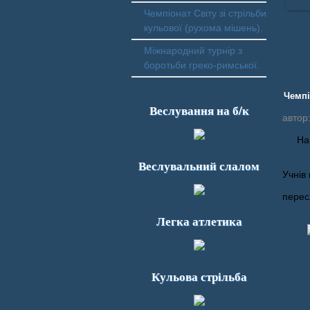
Чемпіонат Світу зі стрільби
кульової (рухома мішень).
Міжнародний турнір з
боротьби греко-римської.
Чемпі
Веслування на б/к
автор
На
Веслувальний слалом
Учнів
М
перес
М
Легка атлетика
Тр
Кульова стрільба