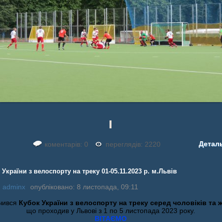
Детал
коментарів: 0
переглядів: 2220
 України з велоспорту на треку 01-05.11.2023 р. м.Львів
:
adminx
опубліковано: 8 листопада, 09:11
нчився
Кубок України з велоспорту на треку серед чоловіків та 
що проходив у Львові з 1 по 5 листопада 2023 року.
ВІТАЄМО