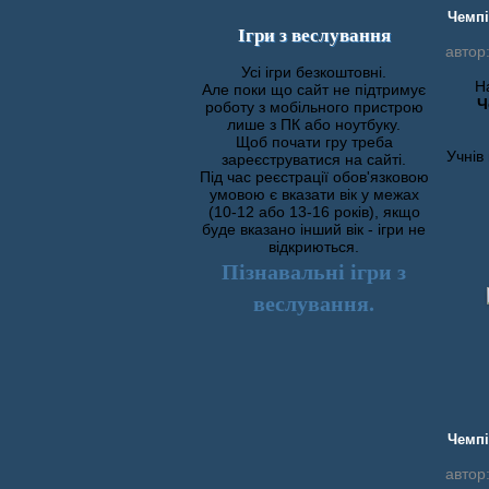
Чемпі
Ігри з веслування
автор
Усі ігри безкоштовні.
Н
Але поки що сайт не підтримує
Ч
роботу з мобільного пристрою
лише з ПК або ноутбуку.
Щоб почати гру треба
Учнів
зареєструватися на сайті.
Під час реєстрації обов'язковою
умовою є вказати вік у межах
(10-12 або 13-16 років), якщо
буде вказано інший вік - ігри не
відкриються.
Пізнавальні ігри з
веслування.
Чемпі
автор