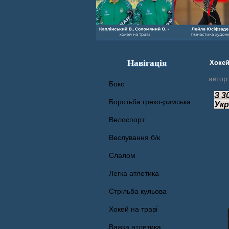
Навігація
Хокей
автор
Бокс
З 3
Боротьба греко-римська
Укр
Велоспорт
Веслування б/к
Cлалом
Легка атлетика
Стрільба кульова
Хокей на траві
Важка атлетика