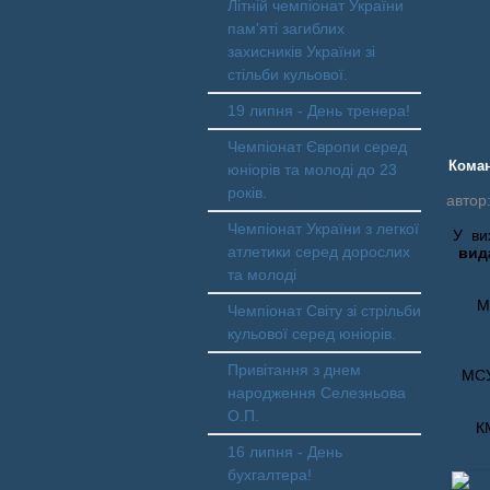
Літній чемпіонат України
пам'яті загиблих
захисників України зі
стільби кульової.
19 липня - День тренера!
Чемпіонат Європи серед
Коман
юніорів та молоді до 23
років.
автор
Чемпіонат України з легкої
У ви
атлетики серед дорослих
вид
та молоді
М
Чемпіонат Світу зі стрільби
кульової серед юніорів.
Привітання з днем
МС
народження Селезньова
О.П.
К
16 липня - День
бухгалтера!