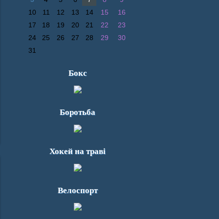
10
11
12
13
14
15
16
17
18
19
20
21
22
23
24
25
26
27
28
29
30
31
Бокс
Боротьба
Хокей на траві
Велоспорт