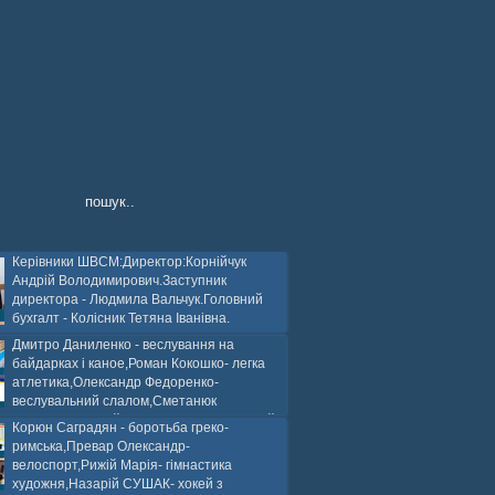
Керівники ШВСМ:Директор:Корнійчук
Андрій Володимирович.Заступник
директора - Людмила Вальчук.Головний
бухгалт - Колісник Тетяна Іванівна.
Дмитро Даниленко - веслування на
байдарках і каное,Роман Кокошко- легка
атлетика,Олександр Федоренко-
веслувальний слалом,Сметанюк
оспорт,Каплінський Володимир, Соломяний
Корюн Саградян - боротьба греко-
ей на траві,Лейла Юсіфзаде- гімнастика
римська,Превар Олександр-
Власюк- бокс,Нікіта БЕЛІК- хокей з шайбою.
велоспорт,Рижій Марія- гімнастика
художня,Назарій СУШАК- хокей з