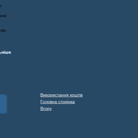
ю
,
ька
 км.
ьніше
Використання коштів
Головна сторінка
Вгору