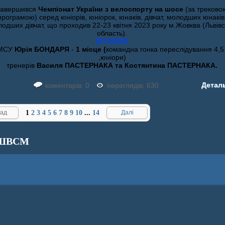
Завершився
Чемпіонат України з велоспорту на шосе
(за треково
програмою) серед юніорів, юніорок, юнаків, дівчат, молодших юнаків
одших дівчат, що проходив 22-23 квітня 2023 року м.Жовква (Львівс
область).
ВІТАЄМО
КМСУ
Юрія БОНДАРЯ
-
1 місце (
командна гонка переслідування 4,5
,юніори)
тренерів
Василя ПАСТЕРНАКА та Костянтина ПАСТЕРНАКА.
Детал
коментарів: 0
переглядів: 630
ад
1
2
3
4
5
6
7
8
9
10
...
14
Далі
ШВСМ