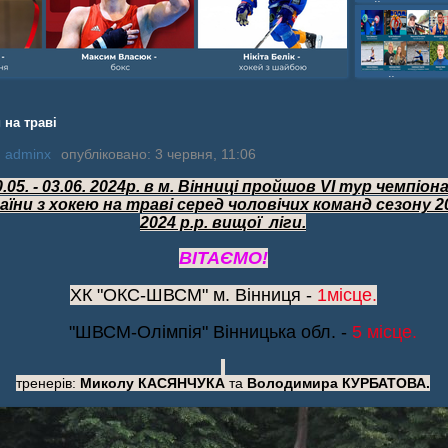
шайбою,Ігор Бич
Колісник- важка
веслвальний сл
на байдарках і 
кульова,Селезнь
каное,Максим Че
 на траві
:
adminx
опубліковано: 3 червня, 11:06
0.05. - 03.06. 2024р. в м. Вінниці пройшов VІ тур чемпіо
аїни з хокею на траві серед чоловічих команд сезону 2
2024 р.р. вищої ліги.
ВІТАЄМО!
ХК "ОКС-ШВСМ" м. Вінниця -
1
місце.
"ШВСМ-Олімпія" Вінницька обл. -
5 місце.
тренерів:
Миколу КАСЯНЧУКА
та
Володимира КУРБАТОВА.