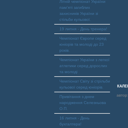
Літній чемпіонат України
пам'яті загиблих
захисників України зі
стільби кульової.
19 липня - День тренера!
Чемпіонат Європи серед
юніорів та молоді до 23
років.
Чемпіонат України з легкої
атлетики серед дорослих
та молоді
Чемпіонат Світу зі стрільби
КАЛЕ
кульової серед юніорів.
автор
Привітання з днем
народження Селезньова
О.П.
16 липня - День
бухгалтера!