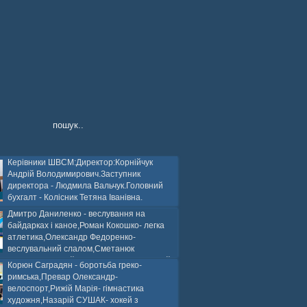
Керівники ШВСМ:Директор:Корнійчук
Андрій Володимирович.Заступник
директора - Людмила Вальчук.Головний
бухгалт - Колісник Тетяна Іванівна.
Дмитро Даниленко - веслування на
байдарках і каное,Роман Кокошко- легка
атлетика,Олександр Федоренко-
веслувальний слалом,Сметанюк
оспорт,Каплінський Володимир, Соломяний
Корюн Саградян - боротьба греко-
ей на траві,Лейла Юсіфзаде- гімнастика
римська,Превар Олександр-
Власюк- бокс,Нікіта БЕЛІК- хокей з шайбою.
велоспорт,Рижій Марія- гімнастика
художня,Назарій СУШАК- хокей з