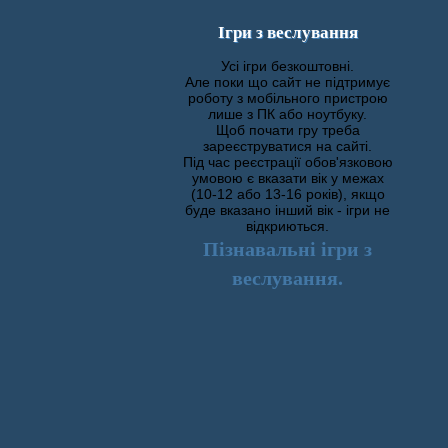
Ігри з веслування
Усі ігри безкоштовні.
Але поки що сайт не підтримує
роботу з мобільного пристрою
лише з ПК або ноутбуку.
Щоб почати гру треба
зареєструватися на сайті.
Під час реєстрації обов'язковою
умовою є вказати вік у межах
(10-12 або 13-16 років), якщо
буде вказано інший вік - ігри не
відкриються.
Пізнавальні ігри з
веслування.