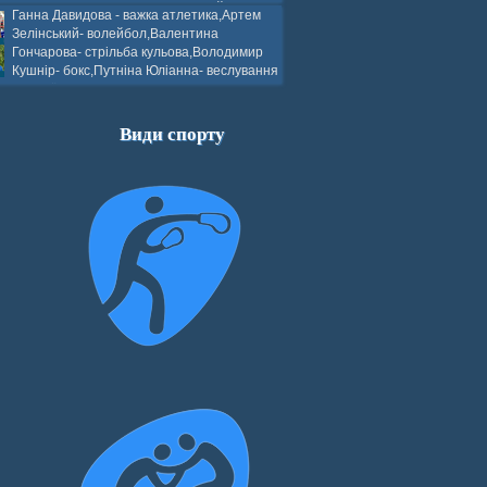
ков- боротьба греко-римська,Сергій
Ганна Давидова - важка атлетика,Артем
 атлетика,Вікторія Добротворська-
Зелінський- волейбол,Валентина
алом,Валерія Якушева - волейбол.
Гончарова- стрільба кульова,Володимир
Кушнір- бокс,Путніна Юліанна- веслування
каное,Моїсеєнко Марія- стрільба
ов Г. веслування на байдарках і
кін- бокс.
Види спорту