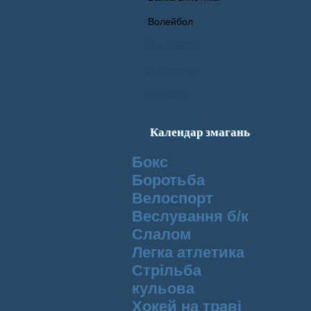
Волейбол
Про ШВСМ
Документи
Контакти
Календар змагань
Бокс
Боротьба
Велоспорт
Веслування б/к
Cлалом
Легка атлетика
Стрільба
кульова
Хокей на траві