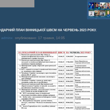
шайбою,Ігор Бич
Колісник- важка
веслвальний сл
на байдарках і 
кульова,Селезнь
каное,Максим Че
НДАРНИЙ ПЛАН ВІННИЦЬКОЇ ШВСМ НА ЧЕРВЕНЬ 2023 РОКУ.
:
adminx
опубліковано: 17 травня, 14:05