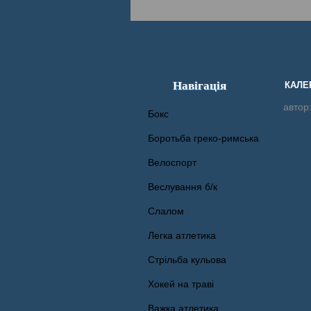
Навігація
КАЛЕ
автор
Бокс
Боротьба греко-римська
Велоспорт
Веслування б/к
Cлалом
Легка атлетика
Стрільба кульова
Хокей на траві
Важка атлетика