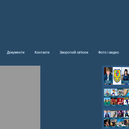
Документи
Контакти
Зворотній зв'язок
Фото і видео
Олександр- вел
Олександр- хок
художня,Максим 