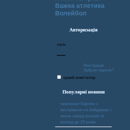
Важка атлетика
Волейбол
Авторизація
Реєстрація
Забули пароль?
чужий комп'ютер
Популярні новини
чемпіонат Європи з
веслування на байдарках і
каное серед юніорів та
молоді до 23 років.