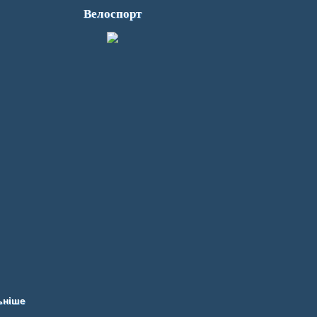
Велоспорт
ьніше