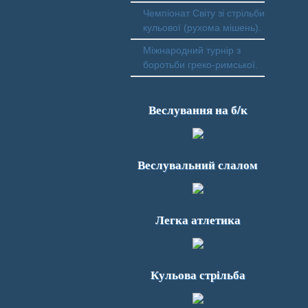
Чемпіонат Світу зі стрільби
кульової (рухома мішень).
Міжнародний турнір з
боротьби греко-римської.
Веслування на б/к
Веслувальний слалом
Легка атлетика
Кульова стрільба