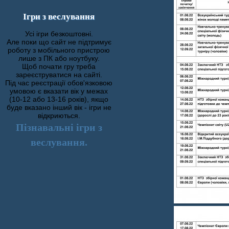
Ігри з веслування
Усі ігри безкоштовні.
Але поки що сайт не підтримує
роботу з мобільного пристрою
лише з ПК або ноутбуку.
Щоб почати гру треба
зареєструватися на сайті.
Під час реєстрації обов'язковою
умовою є вказати вік у межах
(10-12 або 13-16 років), якщо
буде вказано інший вік - ігри не
відкриються.
Пізнавальні ігри з
веслування.