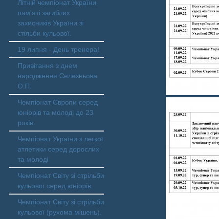
Літній чемпіонат України
пам'яті загиблих
захисників України зі
стільби кульової.
19 липня - День тренера!
Привітання з днем
народження Селезньова
О.П.
Чемпіонат Європи серед
юніорів та молоді до 23
років.
Чемпіонат України з легкої
атлетики серед дорослих
та молоді
Чемпіонат Світу зі стрільби
кульової серед юніорів.
Чемпіонат Світу зі стрільби
кульової (рухома мішень).