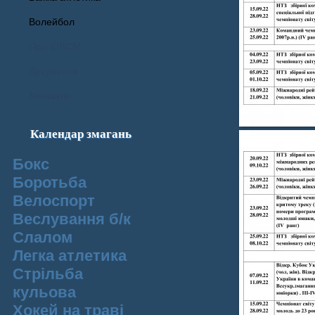
Волейбол
Про ШВСМ
Документи
Контакти
Календар змагань
Бокс
Боротьба
Велоспорт
Веслування б/к
Cлалом
Легка атлетика
Стрільба
кульова
Хокей на траві