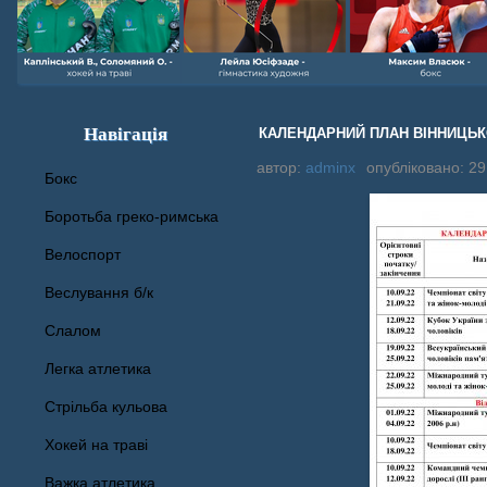
Навігація
КАЛЕНДАРНИЙ ПЛАН ВІННИЦЬКО
автор:
adminx
опубліковано: 29
Бокс
Боротьба греко-римська
Велоспорт
Веслування б/к
Cлалом
Легка атлетика
Стрільба кульова
Хокей на траві
Важка атлетика