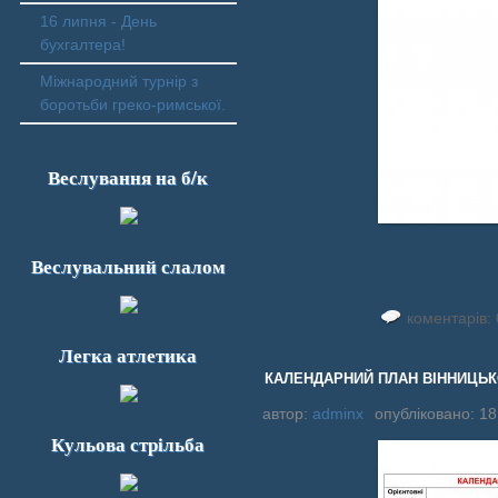
16 липня - День
бухгалтера!
Міжнародний турнір з
боротьби греко-римської.
Веслування на б/к
Веслувальний слалом
коментарів: 
Легка атлетика
КАЛЕНДАРНИЙ ПЛАН ВІННИЦЬКО
автор:
adminx
опубліковано: 18
Кульова стрільба