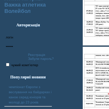
Важка атлетика
Волейбол
Авторизація
Реєстрація
Забули пароль?
чужий комп'ютер
Популярні новини
чемпіонат Європи з
веслування на байдарках і
каное серед юніорів та
молоді до 23 років.