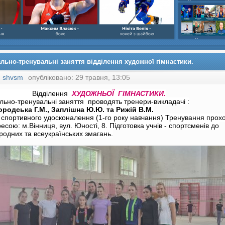
шайбою,Ігор Бич
Колісник- важка
веслвальний сл
на байдарках і 
кульова,Селезнь
каное,Максим Че
льно-тренувальні заняття відділення художної гімнастики.
:
shvsm
опубліковано: 29 травня, 13:05
дділення
ХУДОЖНЬОЇ
ГІМНАСТИКИ.
льно-тренувальні заняття проводять тренери-викладачі :
родська Г.М., Заплішна Ю.Ю. та Рижій В.М.
 спортивного удосконалення (1-го року навчання)
Тренування прох
есою: м.Вінниця, вул. Юності, 8. Підготовка учнів - спортсменів до
родних та всеукраїнських змагань.