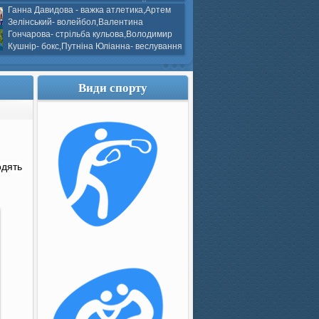
ков- боротьба греко-римська,Сергій
Ганна Давидова - важка атлетика,Артем
 атлетика,Вікторія Добротворська-
Зелінський- волейбол,Валентина
алом,Валерія Якушева - волейбол.
Гончарова- стрільба кульова,Володимир
Кушнір- бокс,Путніна Юліанна- веслування
каное,Моїсеєнко Марія- стрільба
ов Г. веслування на байдарках і
кін- бокс.
Види спорту
одять