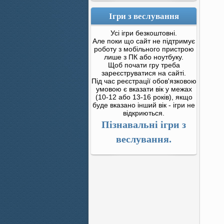
Ігри з веслування
Усі ігри безкоштовні.
Але поки що сайт не підтримує
роботу з мобільного пристрою
лише з ПК або ноутбуку.
Щоб почати гру треба
зареєструватися на сайті.
Під час реєстрації обов'язковою
умовою є вказати вік у межах
(10-12 або 13-16 років), якщо
буде вказано інший вік - ігри не
відкриються.
Пізнавальні ігри з
веслування.