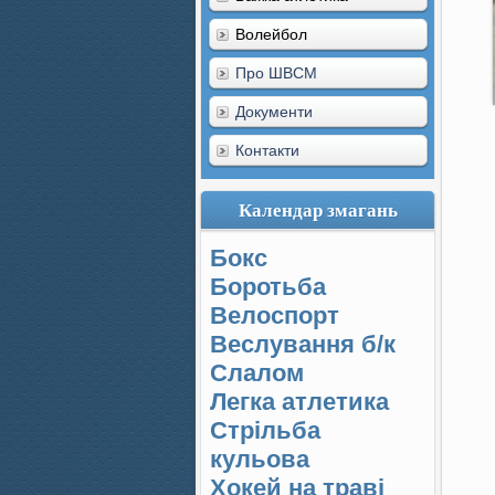
Волейбол
Про ШВСМ
Документи
Контакти
Календар змагань
Бокс
Боротьба
Велоспорт
Веслування б/к
Cлалом
Легка атлетика
Стрільба
кульова
Хокей на траві