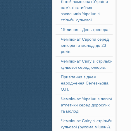
Літній чемпіонат України
пам'яті загиблих
захисників України зі
стільби кульової.
19 липня - День тренера!
Чемпіонат Європи серед
юніорів та молоді до 23
років.
Чемпіонат Світу зі стрільби
кульової серед юніорів.
Привітання з днем
народження Селезньова
О.П.
Чемпіонат України з легкої
атлетики серед дорослих
та молоді
Чемпіонат Світу зі стрільби
кульової (рухома мішень).