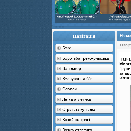
Навігація
Навча
автор
Бокс
Ві
Боротьба греко-римська
На
вча
Мирго
Велоспорт
Групи
за адр
міжна
Веслування б/к
Cлалом
Легка атлетика
Стрільба кульова
Хокей на траві
Важка атлетика