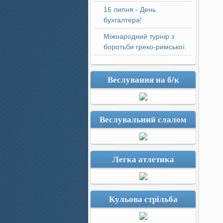
16 липня - День
бухгалтера!
Міжнародний турнір з
боротьби греко-римської.
Веслування на б/к
Веслувальний слалом
Легка атлетика
Кульова стрільба