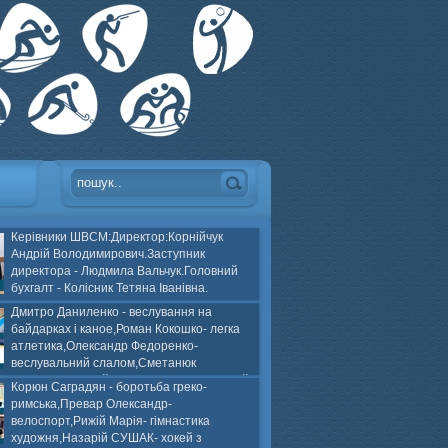
Керівники ШВСМ:Директор:Корнійчук
Андрій Володимирович.Заступник
директора - Людмила Вальчук.Головний
бухгалт - Колісник Тетяна Іванівна.
Дмитро Даниленко - веслування на
байдарках і каное,Роман Кокошко- легка
атлетика,Олександр Федоренко-
веслувальний слалом,Сметанюк
оспорт,Каплінський Володимир, Соломяний
Корюн Саградян - боротьба греко-
ей на траві,Лейла Юсіфзаде- гімнастика
римська,Превар Олександр-
Власюк- бокс,Нікіта БЕЛІК- хокей з шайбою.
велоспорт,Рижій Марія- гімнастика
художня,Назарій СУШАК- хокей з