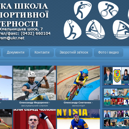
Документи
Контакти
Зворотній зв'язок
Фото і видео
Олександр- вел
Олександр- хок
художня,Максим 