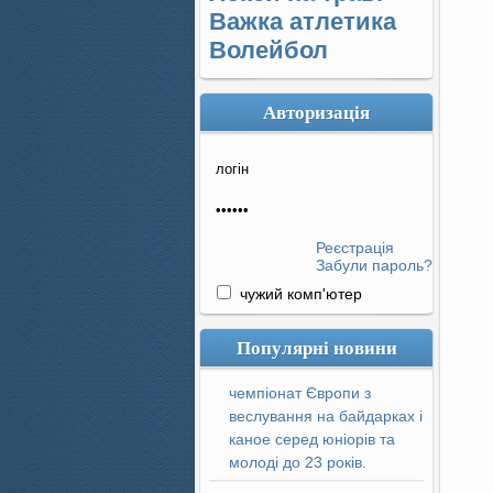
Важка атлетика
Волейбол
Авторизація
Реєстрація
Забули пароль?
чужий комп'ютер
Популярні новини
чемпіонат Європи з
веслування на байдарках і
каное серед юніорів та
молоді до 23 років.