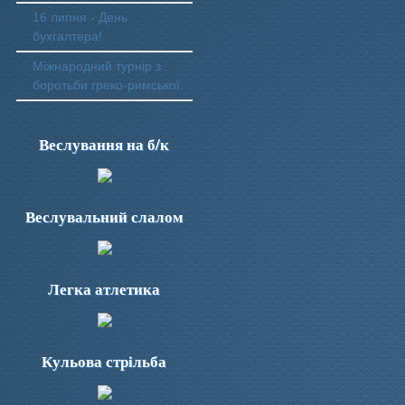
16 липня - День
бухгалтера!
Міжнародний турнір з
боротьби греко-римської.
Веслування на б/к
Веслувальний слалом
Легка атлетика
Кульова стрільба