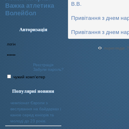
В.В.
Важка атлетика
Волейбол
Привітання з днем на
Авторизація
Привітання з днем н
переглядів: 
Реєстрація
Забули пароль?
чужий комп'ютер
Популярні новини
чемпіонат Європи з
веслування на байдарках і
каное серед юніорів та
молоді до 23 років.