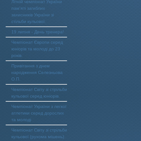
Літній чемпіонат України
пам'яті загиблих
захисників України зі
стільби кульової.
19 липня - День тренера!
Чемпіонат Європи серед
юніорів та молоді до 23
років.
Привітання з днем
народження Селезньова
О.П.
Чемпіонат Світу зі стрільби
кульової серед юніорів.
Чемпіонат України з легкої
атлетики серед дорослих
та молоді
Чемпіонат Світу зі стрільби
кульової (рухома мішень).