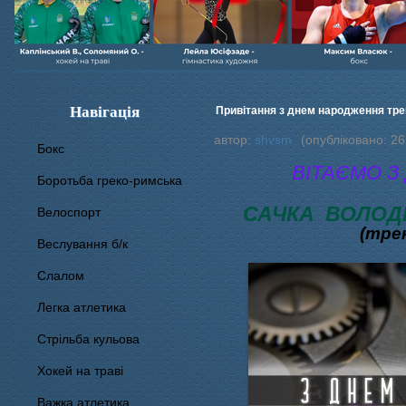
Навігація
Привітання з днем народження тре
автор:
shvsm
(опубліковано: 26
Бокс
ВІТАЄМО З
Боротьба греко-римська
САЧКА ВОЛОД
Велоспорт
(тре
Веслування б/к
Cлалом
Легка атлетика
Стрільба кульова
Хокей на траві
Важка атлетика