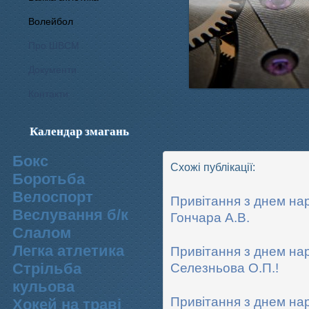
Волейбол
Про ШВСМ
Документи
Контакти
Календар змагань
Бокс
Схожі публікації:
Боротьба
Велоспорт
Привітання з днем на
Веслування б/к
Гончара А.В.
Cлалом
Легка атлетика
Привітання з днем н
Стрільба
Селезньова О.П.!
кульова
Привітання з днем н
Хокей на траві