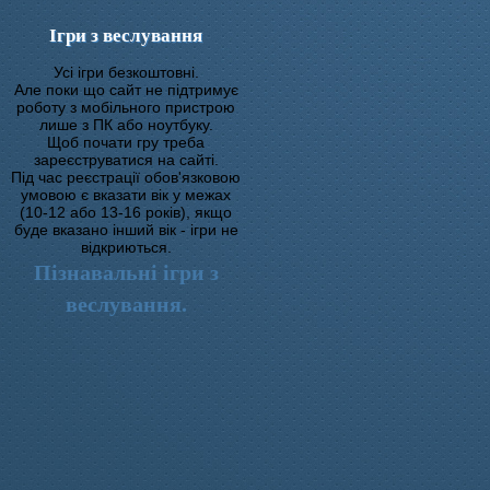
Ігри з веслування
Усі ігри безкоштовні.
Але поки що сайт не підтримує
роботу з мобільного пристрою
лише з ПК або ноутбуку.
Щоб почати гру треба
зареєструватися на сайті.
Під час реєстрації обов'язковою
умовою є вказати вік у межах
(10-12 або 13-16 років), якщо
буде вказано інший вік - ігри не
відкриються.
Пізнавальні ігри з
веслування.