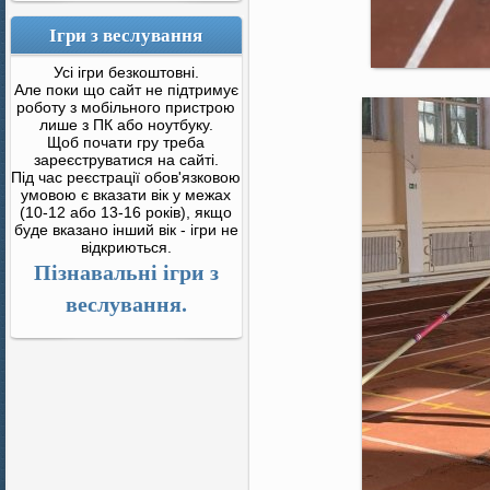
Ігри з веслування
Усі ігри безкоштовні.
Але поки що сайт не підтримує
роботу з мобільного пристрою
лише з ПК або ноутбуку.
Щоб почати гру треба
зареєструватися на сайті.
Під час реєстрації обов'язковою
умовою є вказати вік у межах
(10-12 або 13-16 років), якщо
буде вказано інший вік - ігри не
відкриються.
Пізнавальні ігри з
веслування.