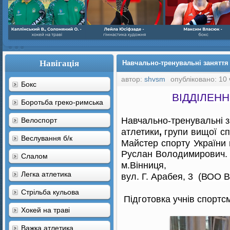
Навігація
Навчально-тренувальні заняття 
автор:
shvsm
опубліковано: 10 
Бокс
ВІДДІЛЕНН
Боротьба греко-римська
Навчально-тренувальні з
Велоспорт
атлетики
,
групи вищої с
Веслування б/к
Майстер спорту України
Руслан Володимирович
.
Cлалом
м.Вінниця,
Легка атлетика
вул. Г. Арабея, 3 (ВОО 
Стрільба кульова
Підготовка учнів спортс
Хокей на траві
Важка атлетика