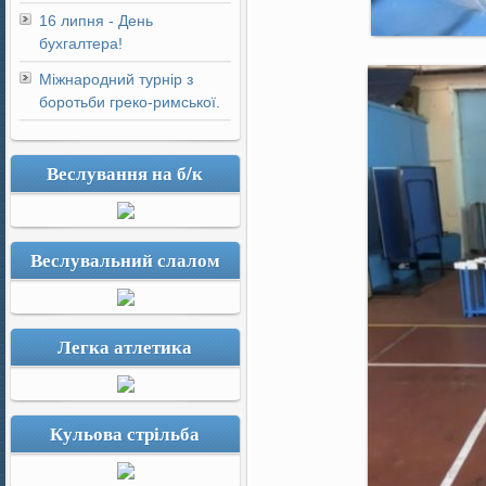
16 липня - День
бухгалтера!
Міжнародний турнір з
боротьби греко-римської.
Веслування на б/к
Веслувальний слалом
Легка атлетика
Кульова стрільба