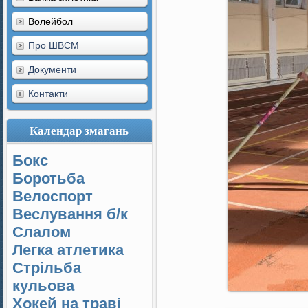
Волейбол
Про ШВСМ
Документи
Контакти
Календар змагань
Бокс
Боротьба
Велоспорт
Веслування б/к
Cлалом
Легка атлетика
Стрільба
кульова
Хокей на траві