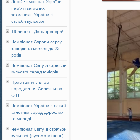
Літній чемпіонат України
пам'яті загиблих
захисників України зі
стільби кульової.
19 липня - День тренера!
Чемпіонат Європи серед
юніорів та молоді до 23
років.
Чемпіонат Світу зі стрільби
кульової серед юніорів.
Привітання з днем
народження Селезньова
О.П.
Чемпіонат України з легкої
атлетики серед дорослих
та молоді
Чемпіонат Світу зі стрільби
кульової (рухома мішень).