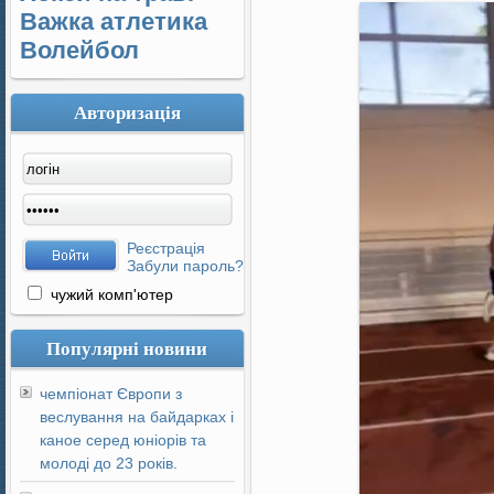
Важка атлетика
Волейбол
Авторизація
Реєстрація
Забули пароль?
чужий комп'ютер
Популярні новини
чемпіонат Європи з
веслування на байдарках і
каное серед юніорів та
молоді до 23 років.