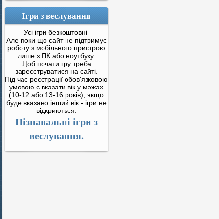
Ігри з веслування
Усі ігри безкоштовні.
Але поки що сайт не підтримує
роботу з мобільного пристрою
лише з ПК або ноутбуку.
Щоб почати гру треба
зареєструватися на сайті.
Під час реєстрації обов'язковою
умовою є вказати вік у межах
(10-12 або 13-16 років), якщо
буде вказано інший вік - ігри не
відкриються.
Пізнавальні ігри з
веслування.