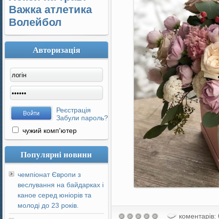
Важка атлетика
Волейбол
Авторизація
Реєстрація
Забули пароль?
чужий комп'ютер
Популярні новини
чемпіонат Європи з
веслування на байдарках і
каное серед юніорів та
молоді до 23 років.
коментарів: 