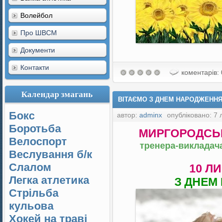
Волейбол
Про ШВСМ
Документи
Контакти
коментарів: 
Календар змагань
ВІТАЄМО З ДНЕМ НАРОДЖЕННЯ 
Бокс
автор:
adminx
опубліковано: 7 
Боротьба
МИРГОРОДСЬК
Велоспорт
тренера-викладача
Веслування б/к
Cлалом
10 Л
Легка атлетика
З ДНЕМ
Стрільба
кульова
Хокей на траві