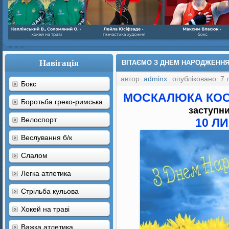
Навігація
ВІТАЄМО З ДНЕМ НАРОДЖЕННЯ 
автор:
adminx
опубліковано: 7 
Бокс
МОСКАЛЮКА КО
Боротьба греко-римська
заступн
Велоспорт
10 Л
Веслування б/к
Cлалом
Легка атлетика
Стрільба кульова
Хокей на траві
Важка атлетика