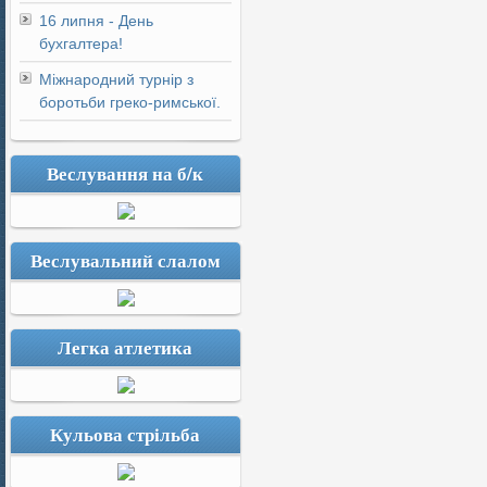
16 липня - День
бухгалтера!
Міжнародний турнір з
боротьби греко-римської.
Веслування на б/к
Веслувальний слалом
Легка атлетика
Кульова стрільба