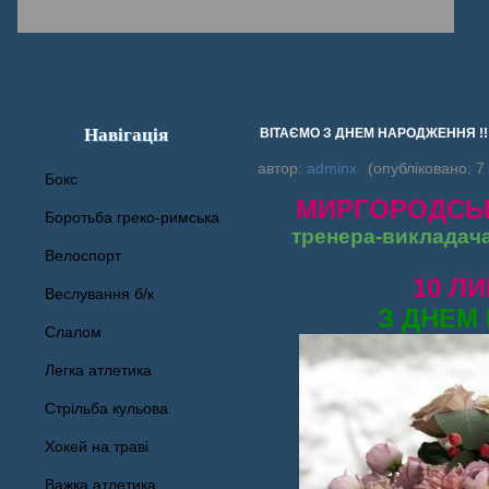
Навігація
ВІТАЄМО З ДНЕМ НАРОДЖЕННЯ !!
автор:
adminx
(опубліковано: 7
Бокс
МИРГОРОДСЬК
Боротьба греко-римська
тренера-викладача
Велоспорт
10 Л
Веслування б/к
З ДНЕМ
Cлалом
Легка атлетика
Стрільба кульова
Хокей на траві
Важка атлетика