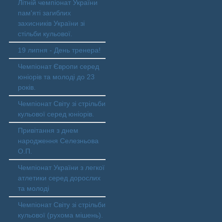
Літній чемпіонат України
пам'яті загиблих
захисників України зі
стільби кульової.
19 липня - День тренера!
Чемпіонат Європи серед
юніорів та молоді до 23
років.
Чемпіонат Світу зі стрільби
кульової серед юніорів.
Привітання з днем
народження Селезньова
О.П.
Чемпіонат України з легкої
атлетики серед дорослих
та молоді
Чемпіонат Світу зі стрільби
кульової (рухома мішень).