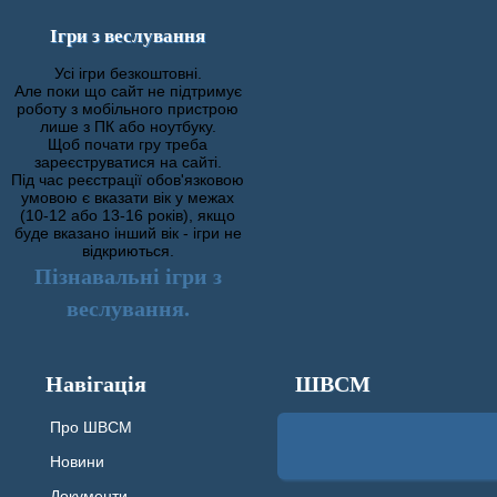
Ігри з веслування
Усі ігри безкоштовні.
Але поки що сайт не підтримує
роботу з мобільного пристрою
лише з ПК або ноутбуку.
Щоб почати гру треба
зареєструватися на сайті.
Під час реєстрації обов'язковою
умовою є вказати вік у межах
(10-12 або 13-16 років), якщо
буде вказано інший вік - ігри не
відкриються.
Пізнавальні ігри з
веслування.
Навігація
ШВСМ
Про ШВСМ
Новини
Документи