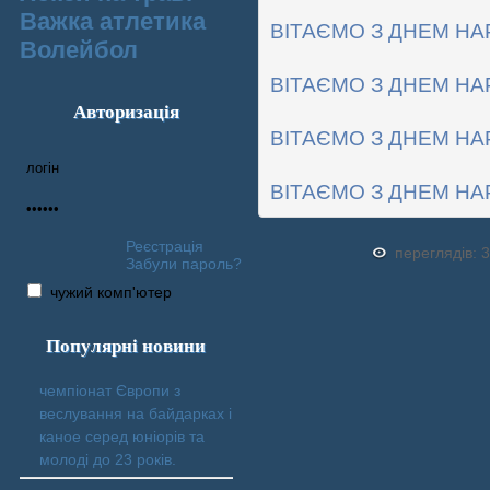
Важка атлетика
ВІТАЄМО З ДНЕМ НА
Волейбол
ВІТАЄМО З ДНЕМ НА
Авторизація
ВІТАЄМО З ДНЕМ НА
ВІТАЄМО З ДНЕМ НА
Реєстрація
переглядів: 
Забули пароль?
чужий комп'ютер
Популярні новини
чемпіонат Європи з
веслування на байдарках і
каное серед юніорів та
молоді до 23 років.