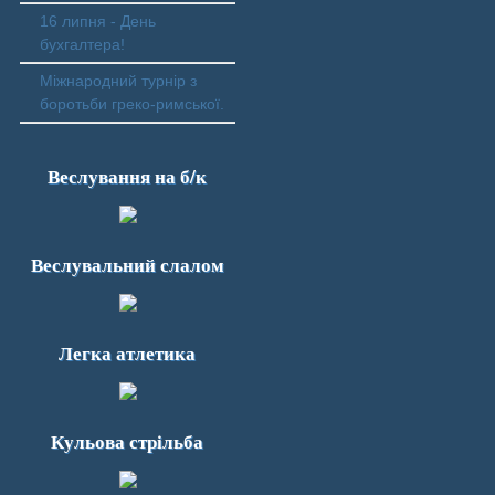
16 липня - День
бухгалтера!
Міжнародний турнір з
боротьби греко-римської.
Веслування на б/к
Веслувальний слалом
Легка атлетика
Кульова стрільба