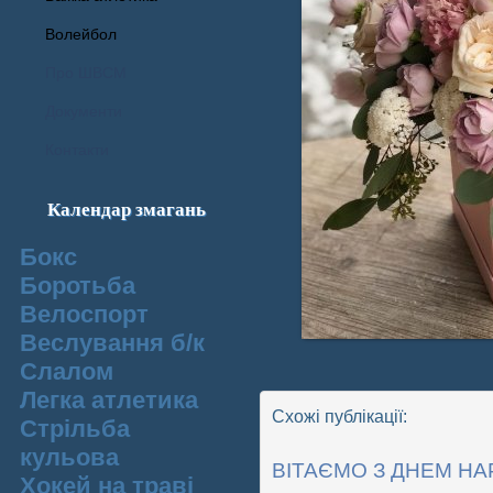
Волейбол
Про ШВСМ
Документи
Контакти
Календар змагань
Бокс
Боротьба
Велоспорт
Веслування б/к
Cлалом
Легка атлетика
Схожі публікації:
Стрільба
кульова
ВІТАЄМО З ДНЕМ НА
Хокей на траві