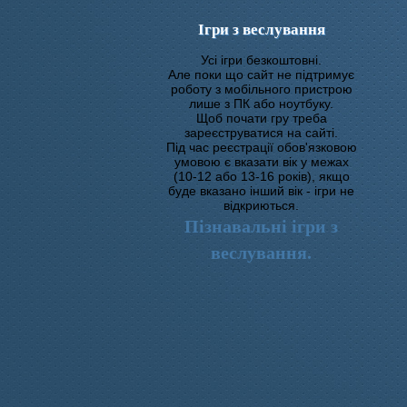
Ігри з веслування
Усі ігри безкоштовні.
Але поки що сайт не підтримує
роботу з мобільного пристрою
лише з ПК або ноутбуку.
Щоб почати гру треба
зареєструватися на сайті.
Під час реєстрації обов'язковою
умовою є вказати вік у межах
(10-12 або 13-16 років), якщо
буде вказано інший вік - ігри не
відкриються.
Пізнавальні ігри з
веслування.