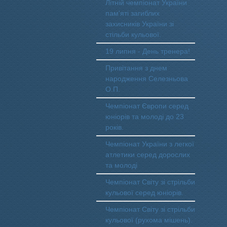
Літній чемпіонат України
пам'яті загиблих
захисників України зі
стільби кульової.
19 липня - День тренера!
Привітання з днем
народження Селезньова
О.П.
Чемпіонат Європи серед
юніорів та молоді до 23
років.
Чемпіонат України з легкої
атлетики серед дорослих
та молоді
Чемпіонат Світу зі стрільби
кульової серед юніорів.
Чемпіонат Світу зі стрільби
кульової (рухома мішень).