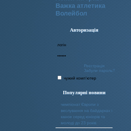
Важка атлетика
Волейбол
Авторизація
Реєстрація
Забули пароль?
чужий комп'ютер
Популярні новини
чемпіонат Європи з
веслування на байдарках і
каное серед юніорів та
молоді до 23 років.