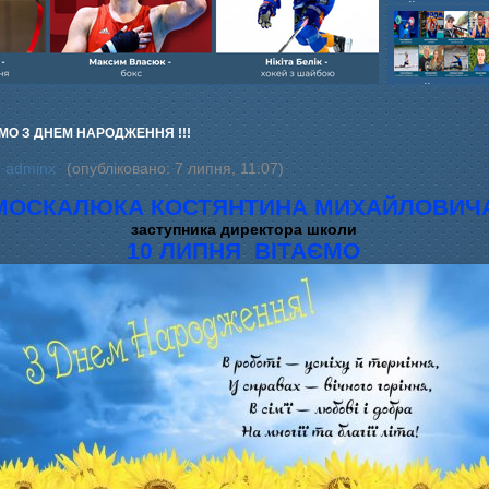
шайбою,Ігор Бич
Колісник- важка
веслвальний сл
на байдарках і 
кульова,Селезнь
каное,Максим Че
МО З ДНЕМ НАРОДЖЕННЯ !!!
:
adminx
(опубліковано: 7 липня, 11:07)
МОСКАЛЮКА КОСТЯНТИНА МИХАЙЛОВИЧ
заступника директора школи
10 ЛИПНЯ ВІТАЄМО