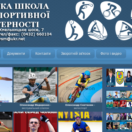
Документи
Контакти
Зворотній зв'язок
Фото і видео
Олександр- вел
Олександр- хок
художня,Максим 