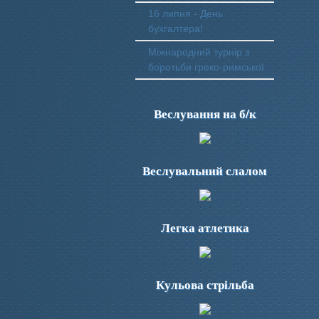
16 липня - День
бухгалтера!
Міжнародний турнір з
боротьби греко-римської.
Веслування на б/к
Веслувальний слалом
Легка атлетика
Кульова стрільба