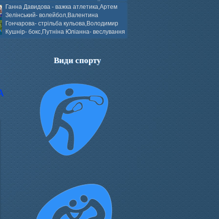
ков- боротьба греко-римська,Сергій
Ганна Давидова - важка атлетика,Артем
 атлетика,Вікторія Добротворська-
Зелінський- волейбол,Валентина
алом,Валерія Якушева - волейбол.
Гончарова- стрільба кульова,Володимир
Кушнір- бокс,Путніна Юліанна- веслування
каное,Моїсеєнко Марія- стрільба
ов Г. веслування на байдарках і
кін- бокс.
Види спорту
А