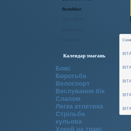
Волейбол
Про ШВСМ
Документи
Контакти
Схожі
ВІТ
Календар змагань
Бокс
ВІТ
Боротьба
ВІТ
Велоспорт
Веслування б/к
ВІТ
Cлалом
Легка атлетика
ВІТ
Стрільба
кульова
Хокей на траві