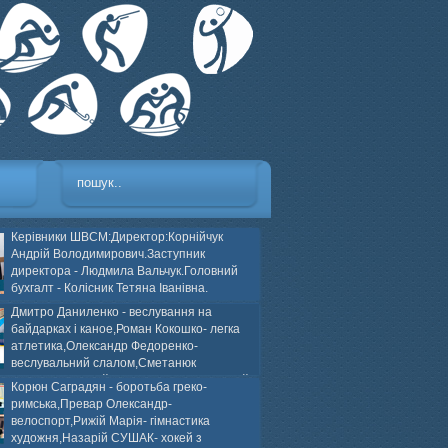
Керівники ШВСМ:Директор:Корнійчук
Андрій Володимирович.Заступник
директора - Людмила Вальчук.Головний
бухгалт - Колісник Тетяна Іванівна.
Дмитро Даниленко - веслування на
байдарках і каное,Роман Кокошко- легка
атлетика,Олександр Федоренко-
веслувальний слалом,Сметанюк
оспорт,Каплінський Володимир, Соломяний
Корюн Саградян - боротьба греко-
ей на траві,Лейла Юсіфзаде- гімнастика
римська,Превар Олександр-
Власюк- бокс,Нікіта БЕЛІК- хокей з шайбою.
велоспорт,Рижій Марія- гімнастика
художня,Назарій СУШАК- хокей з