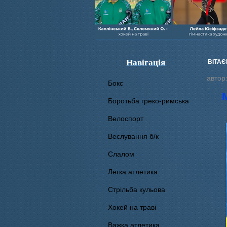
Навігація
ВІТАЄ
автор
Бокс
Боротьба греко-римська
Велоспорт
Веслування б/к
Cлалом
Легка атлетика
Стрільба кульова
Хокей на траві
Важка атлетика