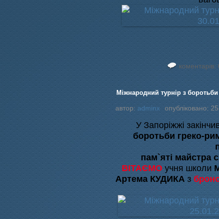
коментарів: 
Міжнародний турнір з боротьби 
автор:
adminx
опубліковано: 25
У Запоріжжі закінч
боротьби греко-рим
пам`яті майстра 
ВІТАЄМО
учня школи
Артема КУДИКА
з
брон