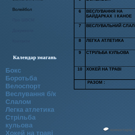
Волейбол
6
ВЕСЛУВАННЯ НА
БАЙДАРКАХ
І КАНОЕ
Про ШВСМ
7
ВЕСЛУВАЛЬНИЙ СЛА
Документи
8
ЛЕГКА АТЛЕТИКА
Контакти
9
СТРІЛЬБА КУЛЬОВА
Календар змагань
Бокс
10
ХОКЕЙ НА ТРАВІ
Боротьба
РАЗОМ :
Велоспорт
Веслування б/к
Cлалом
Легка атлетика
Стрільба
кульова
коментарів: 
Хокей на траві