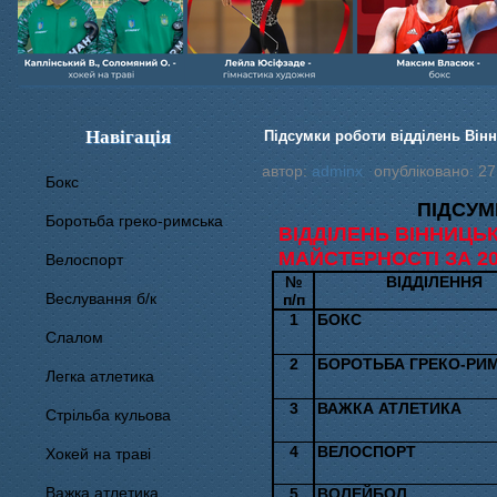
Навігація
Підсумки роботи відділень Вінн
автор:
adminx
опубліковано: 27
Бокс
ПІДСУМ
Боротьба греко-римська
ВІДДІЛЕНЬ ВІННИЦЬК
МАЙСТЕРНОСТІ ЗА 20
Велоспорт
№
ВІДДІЛЕННЯ
Веслування б/к
п/п
1
БОКС
Cлалом
2
БОРОТЬБА ГРЕКО-РИ
Легка атлетика
3
ВАЖКА АТЛЕТИКА
Стрільба кульова
4
ВЕЛОСПОРТ
Хокей на траві
Важка атлетика
5
ВОЛЕЙБОЛ