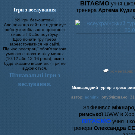
ВІТАЄМО
учня шк
Ігри з веслування
тренера
Артема Куди
к
Усі ігри безкоштовні.
Але поки що сайт не підтримує
роботу з мобільного пристрою
лише з ПК або ноутбуку.
Щоб почати гру треба
зареєструватися на сайті.
Під час реєстрації обов'язковою
умовою є вказати вік у межах
(10-12 або 13-16 років), якщо
буде вказано інший вік - ігри не
відкриються.
коментарів: 
Пізнавальні ігри з
веслування.
Міжнародний турнір з греко-римс
автор:
adminx
опубліковано: 31
Закінчився
міжнарод
римської
UWW в Хорва
ВІТАЄМО
учня шк
тренера
Олександра 
вагов