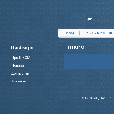
коментарів: 
Назад
1
2
3
4
5
6
7
8
9
10
.
Навігація
ШВСМ
Про ШВСМ
Новини
Документи
Контакти
© ВІННИЦЬКА ШК