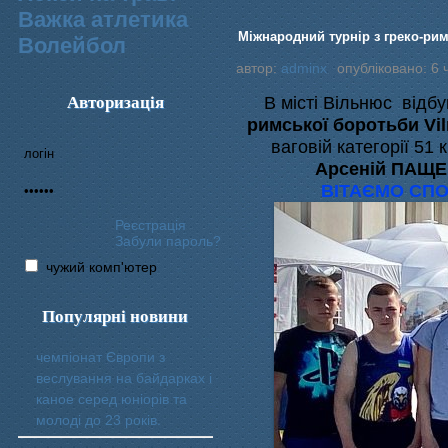
Важка атлетика
Міжнародний турнір з греко-рим
Волейбол
автор:
adminx
опубліковано: 6 
Авторизація
В місті Вільнюс відб
римської боротьби Vil
ваговій категорії 51
Арсеній ПАЩ
ВІТАЄМО СПО
Реєстрація
Забули пароль?
чужий комп'ютер
Популярні новини
чемпіонат Європи з
веслування на байдарках і
каное серед юніорів та
молоді до 23 років.