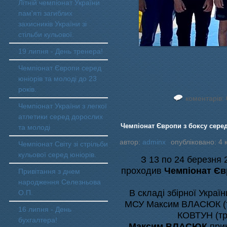
Літній чемпіонат України
пам'яті загиблих
захисників України зі
стільби кульової.
19 липня - День тренера!
Чемпіонат Європи серед
юніорів та молоді до 23
років.
коментарів: 
Чемпіонат України з легкої
атлетики серед дорослих
Чемпіонат Європи з боксу серед 
та молоді
автор:
adminx
опубліковано: 4 к
Чемпіонат Світу зі стрільби
кульової серед юніорів.
З 13 по 24 березня 
проходив
Чемпіонат Євр
Привітання з днем
народження Селезньова
В складі збірної Украї
О.П.
МСУ Максим ВЛАСЮК (т
16 липня - День
КОВТУН (т
бухгалтера!
Максим ВЛАСЮК
прин