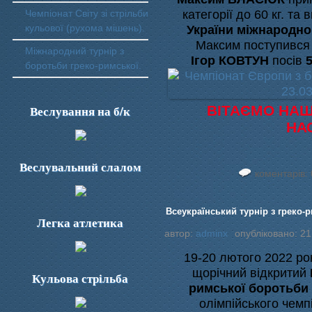
категорії до 60 кг. т
Чемпіонат Світу зі стрільби
кульової (рухома мішень).
України міжнародно
Максим поступився 
Міжнародний турнір з
Ігор КОВТУН
посів
боротьби греко-римської.
Веслування на б/к
ВІТАЄМО НАШ
НАС
Веслувальний слалом
коментарів: 
Всеукраїнський турнір з греко-р
Легка атлетика
автор:
adminx
опубліковано: 21
19-20 лютого 2022 рок
щорічний відкритий
Кульова стрільба
римської боротьб
олімпійського чем