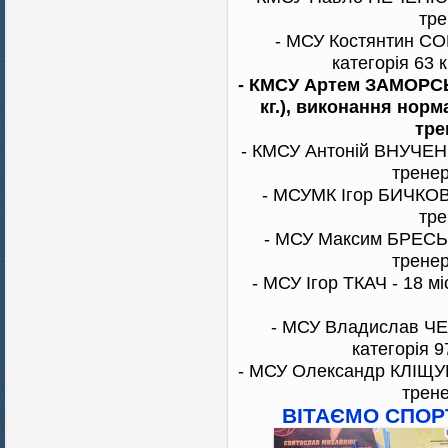
тре
- МСУ Костянтин СО
категорія 63 
- КМСУ Артем ЗАМОРСЬК
кг.), виконання норм
тре
- КМСУ Антоній ВНУЧЕНКО 
трене
- МСУМК Ігор БИЧКОВ -
тре
- МСУ Максим БРЕСЬ - 
трене
- МСУ Ігор ТКАЧ - 18 мі
- МСУ Владислав ЧЕ
категорія 9
- МСУ Олександр КЛІЩУК -
трен
ВІТАЄМО СПОРТ