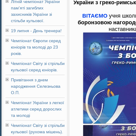
Літній чемпіонат України
України з греко-римсь
пам'яті загиблих
захисників України зі
ВІТАЄМО
учня шко
стільби кульової.
боронзовою нагоро
наставни
19 липня - День тренера!
Чемпіонат Європи серед
юніорів та молоді до 23
років.
Чемпіонат Світу зі стрільби
кульової серед юніорів.
Привітання з днем
народження Селезньова
О.П.
Чемпіонат України з легкої
атлетики серед дорослих
та молоді
Чемпіонат Світу зі стрільби
кульової (рухома мішень).