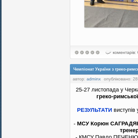
коментарів: 
Чемпіонат України з греко-римсь
автор:
adminx
опубліковано: 28
25-27 листопада у Чер
греко-римсько
РЕЗУЛЬТАТИ
виступів 
-
МСУ Корюн САГРАДЯН - 
трене
- КМСУ Павло ПЕЧЕНЮК - 