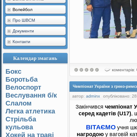
Волейбол
Про ШВСМ
Документи
Контакти
Календар змагань
коментарів: 
Бокс
Боротьба
Велоспорт
Чемпіонат України з греко-римс
Веслування б/к
автор:
adminx
опубліковано: 28
Cлалом
Закінчився
чемпіонат У
Легка атлетика
серед кадетів (U17)
, 
Стрільба
лю
кульова
ВІТАЄМО
учня ш
нагродою
у ваговій кат
Хокей на траві