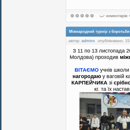
коментарів: 
Міжнародний турнір з боротьби 
автор:
adminx
опубліковано: 15
З 11 по 13 листопада 2
Молдова) проходив
міжн
ВІТАЄМО
учнів школ
нагородаю
у ваговій к
КАРПЕЙЧИКА
зі
срібн
кг. та їх наст