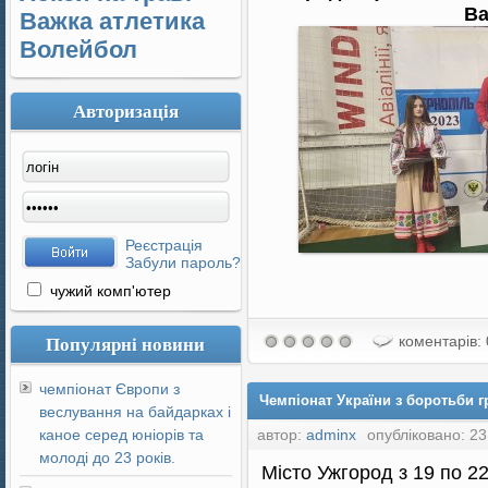
Ва
Важка атлетика
Волейбол
Авторизація
Реєстрація
Забули пароль?
чужий комп'ютер
Популярні новини
коментарів: 
чемпіонат Європи з
Чемпіонат України з боротьби гр
веслування на байдарках і
каное серед юніорів та
автор:
adminx
опубліковано: 23
молоді до 23 років.
Місто Ужгород з 19 по 2