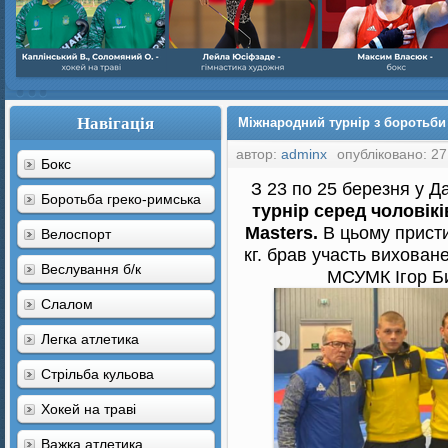
Навігація
Міжнародний турнір з боротьби г
автор:
adminx
опубліковано: 27
Бокс
З 23 по 25 березня у Д
Боротьба греко-римська
турнір серед чоловікі
Masters.
В цьому присти
Велоспорт
кг. брав участь вихова
Веслування б/к
МСУМК Ігор Би
Cлалом
Легка атлетика
Стрільба кульова
Хокей на траві
Важка атлетика