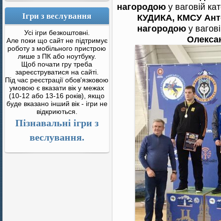
нагородою
у ваговій кат
Ігри з веслування
КУДИКА, КМСУ Ант
нагородою
у вагові
Усі ігри безкоштовні.
Олекса
Але поки що сайт не підтримує
роботу з мобільного пристрою
лише з ПК або ноутбуку.
Щоб почати гру треба
зареєструватися на сайті.
Під час реєстрації обов'язковою
умовою є вказати вік у межах
(10-12 або 13-16 років), якщо
буде вказано інший вік - ігри не
відкриються.
Пізнавальні ігри з
веслування.