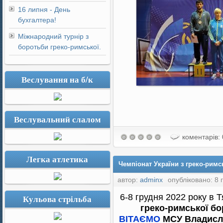
16 липня - День
бухгалтера!
Міжнародний турнір з
боротьби греко-римської.
Веслування на б/к
Веслувальний слалом
коментарів: 
Легка атлетика
Чемпіонат України з греко-римсь
автор:
adminx
опубліковано: 8 
6-8 грудня 2022 року в 
Кульова стрільба
греко-римської б
ВІТАЄМО
МСУ Владис