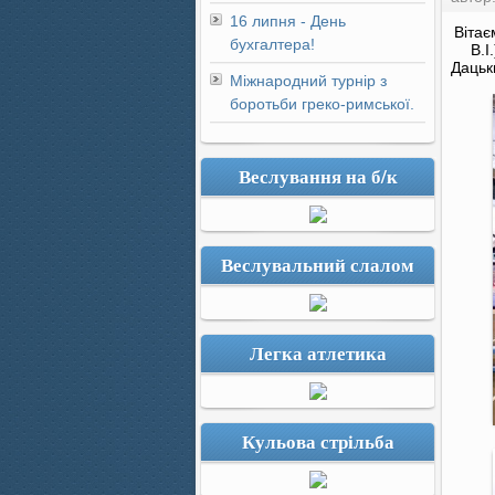
16 липня - День
Вітає
бухгалтера!
В.І
Дацьк
Міжнародний турнір з
боротьби греко-римської.
Веслування на б/к
Веслувальний слалом
Легка атлетика
Кульова стрільба