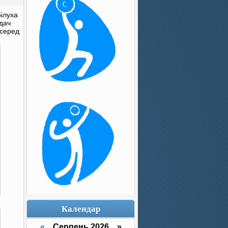
Білуха
адач
 серед
Календар
«
Серпень 2026 »