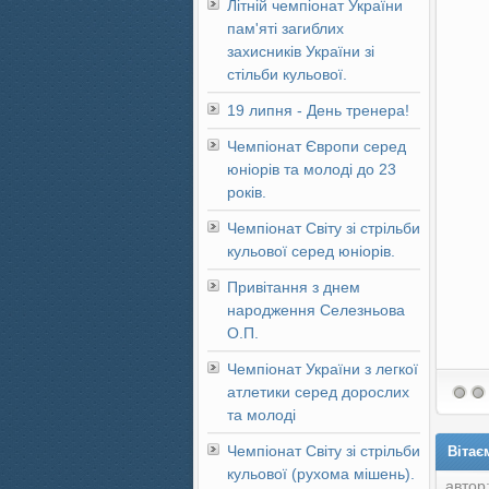
Літній чемпіонат України
пам'яті загиблих
захисників України зі
стільби кульової.
19 липня - День тренера!
Чемпіонат Європи серед
юніорів та молоді до 23
років.
Чемпіонат Світу зі стрільби
кульової серед юніорів.
Привітання з днем
народження Селезньова
О.П.
Чемпіонат України з легкої
атлетики серед дорослих
та молоді
Чемпіонат Світу зі стрільби
Вітає
кульової (рухома мішень).
автор