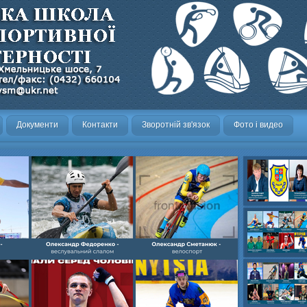
Документи
Контакти
Зворотній зв'язок
Фото і видео
Олександр- вел
Олександр- хок
художня,Максим 