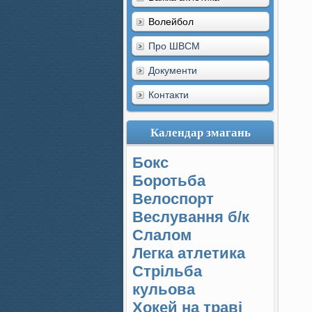
Волейбол
Про ШВСМ
Документи
Контакти
Календар змагань
Бокс
Боротьба
Велоспорт
Веслування б/к
Cлалом
Легка атлетика
Стрільба
кульова
Хокей на траві