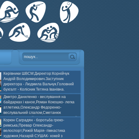
Керівники ШВСМ:Директор:Корнійчук
Андрій Володимирович.Заступник
директора - Людмила Вальчук.Головний
бухгалт - Колісник Тетяна Іванівна.
Дмитро Даниленко - веслування на
байдарках і каное,Роман Кокошко- легка
атлетика,Олександр Федоренко-
веслувальний слалом,Сметанюк
оспорт,Каплінський Володимир, Соломяний
Корюн Саградян - боротьба греко-
ей на траві,Лейла Юсіфзаде- гімнастика
римська,Превар Олександр-
Власюк- бокс,Нікіта БЕЛІК- хокей з шайбою.
велоспорт,Рижій Марія- гімнастика
художня,Назарій СУШАК- хокей з