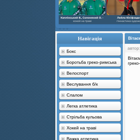
Навігація
Вітає
автор
Бокс
Вітаєм
Боротьба греко-римська
греко
Велоспорт
Веслування б/к
Cлалом
Легка атлетика
Стрільба кульова
Хокей на траві
Важка атлетика