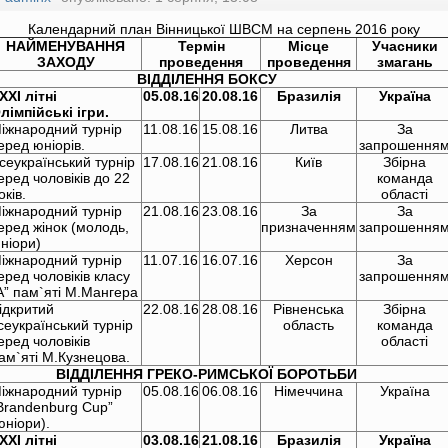
ндарний план Вінницької ШВСМ на серпень 2016 року
НАЙМЕНУВАННЯ
Термін
Місце
Учасники
ЗАХОДУ
проведення
проведення
змагань
ВІДДІЛЕННЯ БОКСУ
ХХ
I
літні
05
.0
8
.1
6
20
.0
8.
1
6
Бразилія
Україна
лімпійські ігри.
іжнародний турнір
11.08.16
15.08.16
Литва
За
еред юніорів.
запрошення
сеукраїнський турнір
17.08.16
21.08.16
Київ
Збірна
еред чоловіків до 22
команда
оків.
області
іжнародний турнір
21.08.16
23.08.16
За
За
еред жінок (молодь,
призначенням
запрошення
ніори)
іжнародний турнір
11.07.16
16.07.16
Херсон
За
еред чоловіків класу
запрошення
А” пам`яті М.Мангера
ідкритий
22.08.16
28.08.16
Рівненська
Збірна
сеукраїнський турнір
область
команда
еред чоловіків
області
ам`яті М.Кузнецова.
ВІДДІЛЕННЯ ГРЕКО-РИМСЬКОЇ БОРОТЬБИ
іжнародний турнір
05.08.16
06.08.16
Німеччина
Україна
Brandenburg Cup”
юніори).
ХХ
I
літні
03
.0
8
.1
6
21
.0
8
.1
6
Бразилія
Україна