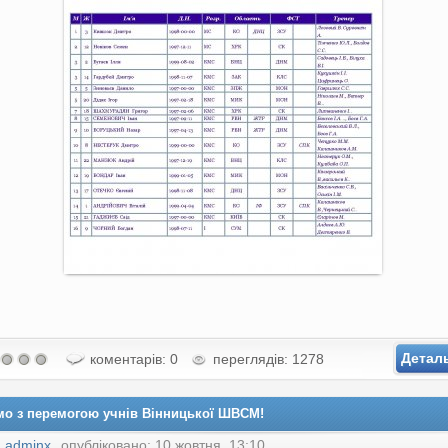
Детал
коментарів: 0
переглядів: 1278
мо з перемогою учнів Вінницької ШВСМ!
:
adminx
опубліковано: 10 жовтня, 13:10