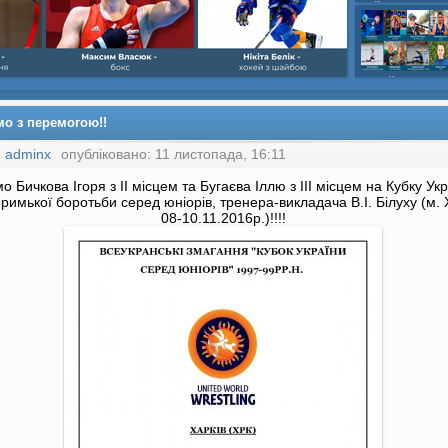
шайбою,Ігор Бич
Колісник- важка
веслвальний сл
на байдарках і 
кульова,Селезнь
каное,Максим Че
мо з перемогою!!
:
adminx
опубліковано: 11 листопада, 16:11
о Бичкова Ігоря з ІІ місцем та Бугаєва Іллю з ІІІ місцем на Кубку Укр
-римької боротьби серед юніорів, тренера-викладача В.І. Білуху (м. 
08-10.11.2016р.)!!!!