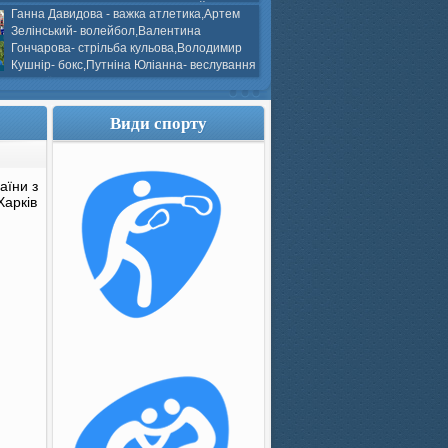
ков- боротьба греко-римська,Сергій
Ганна Давидова - важка атлетика,Артем
 атлетика,Вікторія Добротворська-
Зелінський- волейбол,Валентина
алом,Валерія Якушева - волейбол.
Гончарова- стрільба кульова,Володимир
Кушнір- бокс,Путніна Юліанна- веслування
каное,Моїсеєнко Марія- стрільба
ов Г. веслування на байдарках і
кін- бокс.
Види спорту
аїни з
Харків