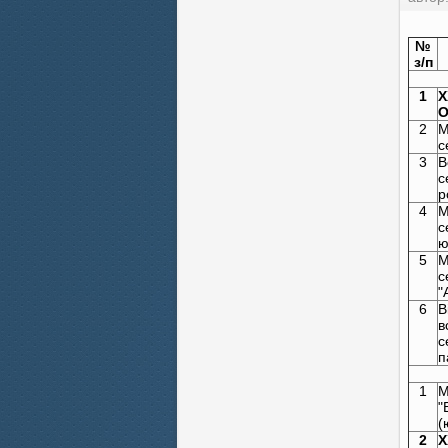
Кале
№
з/п
1
Х
О
2
М
с
3
В
с
р
4
М
с
ю
5
М
с
"
6
В
в
с
п
1
М
"
(
2
Х