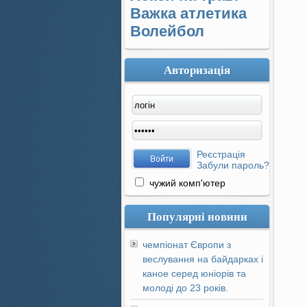
Важка атлетика
Волейбол
Авторизація
Реєстрація
Забули пароль?
чужий комп'ютер
Популярні новини
чемпіонат Європи з
веслування на байдарках і
каное серед юніорів та
молоді до 23 років.