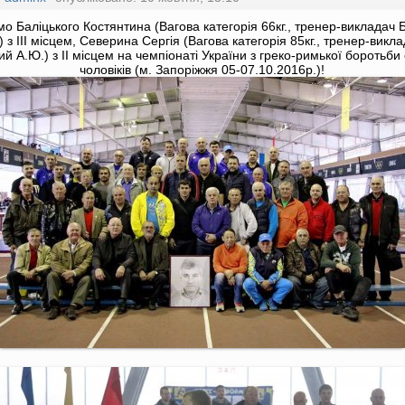
мо Баліцького Костянтина (Вагова категорія 66кг., тренер-викладач 
.) з ІІІ місцем, Северина Сергія (Вагова категорія 85кг., тренер-викл
ий А.Ю.) з ІІ місцем на чемпіонаті України з греко-римької боротьби
чоловіків (м. Запоріжжя 05-07.10.2016р.)!