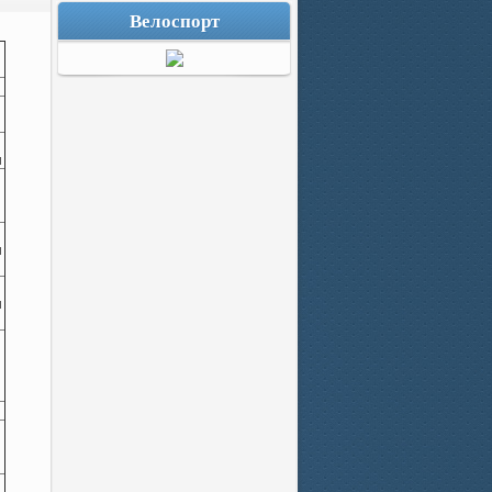
Велоспорт
м
м
м