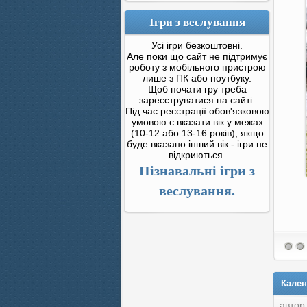
Ігри з веслування
Усі ігри безкоштовні.
Але поки що сайт не підтримує
роботу з мобільного пристрою
лише з ПК або ноутбуку.
Щоб почати гру треба
зареєструватися на сайті.
Під час реєстрації обов'язковою
умовою є вказати вік у межах
(10-12 або 13-16 років), якщо
буде вказано інший вік - ігри не
відкриються.
Пізнавальні ігри з
веслування.
Кален
автор