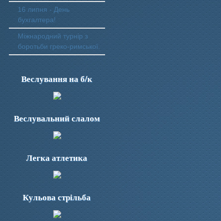
16 липня - День
бухгалтера!
Міжнародний турнір з
боротьби греко-римської.
Веслування на б/к
Веслувальний слалом
Легка атлетика
Кульова стрільба