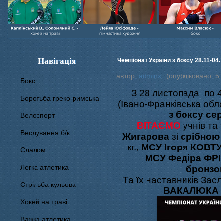
Навігація
Чемпіонат України з боксу 28.11-04
автор:
adminx
(опубліковано: 5
Бокс
З 28 листопада по 4
Боротьба греко-римська
(Івано-Франківська об
з боксу сер
Велоспорт
ВІТАЄМО
учнів та
Веслування б/к
Жигарова
зі
срібною
кг.,
МСУ Ігоря
КОВТ
Cлалом
МСУ Федіра ФР
Легка атлетика
бронзо
Та їх наставників За
Стрільба кульова
ВАКАЛЮКА т
Хокей на траві
Важка атлетика