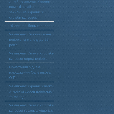
Літній чемпіонат України
пам'яті загиблих
захисників України зі
стільби кульової.
19 липня - День тренера!
Чемпіонат Європи серед
юніорів та молоді до 23
років.
Чемпіонат Світу зі стрільби
кульової серед юніорів.
Привітання з днем
народження Селезньова
О.П.
Чемпіонат України з легкої
атлетики серед дорослих
та молоді
Чемпіонат Світу зі стрільби
кульової (рухома мішень).