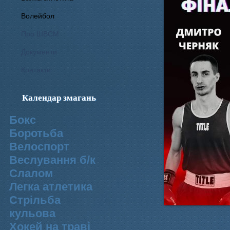
Волейбол
Про ШВСМ
Документи
Контакти
Календар змагань
Бокс
Боротьба
Велоспорт
Веслування б/к
Cлалом
Легка атлетика
Стрільба
кульова
Хокей на траві