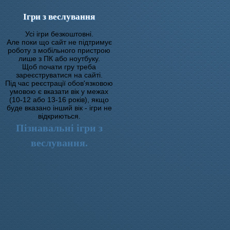
Ігри з веслування
Усі ігри безкоштовні.
Але поки що сайт не підтримує
роботу з мобільного пристрою
лише з ПК або ноутбуку.
Щоб почати гру треба
зареєструватися на сайті.
Під час реєстрації обов'язковою
умовою є вказати вік у межах
(10-12 або 13-16 років), якщо
буде вказано інший вік - ігри не
відкриються.
Пізнавальні ігри з
веслування.