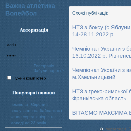
Важка атлетика
Волейбол
Схожі публікації:
НТЗ з боксу (с.Яблуни
Авторизація
14-28.11.2022 р.
Чемпіонат України з бо
16.10.2022 р. Рівненс
Реєстрація
Чемпіонат України з в
Забули пароль?
м.Хмельницький
чужий комп'ютер
НТЗ з греко-римської 
Популярні новини
Франківська область.
чемпіонат Європи з
веслування на байдарках і
ВІТАЄМО МАКСИМА В
каное серед юніорів та
молоді до 23 років.
переглядів: 