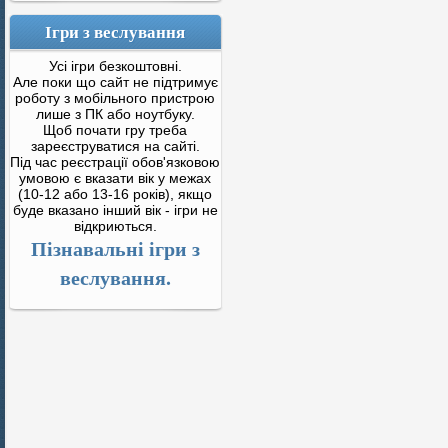
Ігри з веслування
Усі ігри безкоштовні.
Але поки що сайт не підтримує
роботу з мобільного пристрою
лише з ПК або ноутбуку.
Щоб почати гру треба
зареєструватися на сайті.
Під час реєстрації обов'язковою
умовою є вказати вік у межах
(10-12 або 13-16 років), якщо
буде вказано інший вік - ігри не
відкриються.
Пізнавальні ігри з
веслування.