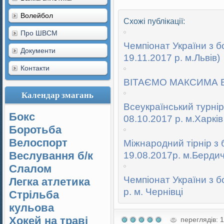
Волейбол
Схожі публікації:
Про ШВСМ
Чемпіонат України з бо
Документи
19.11.2017 р. м.Львів)
Контакти
ВІТАЄМО МАКСИМА В
Календар змагань
Всеукраїнський турнір
Бокс
08.10.2017 р. м.Харків
Боротьба
Велоспорт
Міжнародний тірнір з б
Веслування б/к
19.08.2017р. м.Бердич
Cлалом
Чемпіонат України з б
Легка атлетика
р. м. Чернівці
Стрільба
кульова
Хокей на траві
переглядів: 