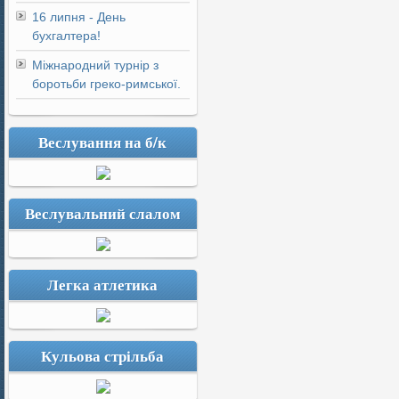
16 липня - День
бухгалтера!
Міжнародний турнір з
боротьби греко-римської.
Веслування на б/к
Веслувальний слалом
Легка атлетика
Кульова стрільба