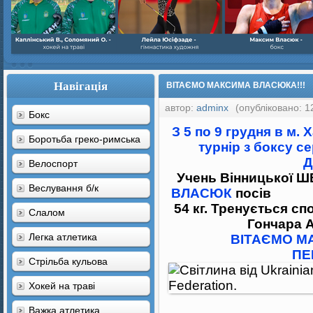
Навігація
ВІТАЄМО МАКСИМА ВЛАСЮКА!!!
автор:
adminx
(опубліковано: 1
Бокс
З 5 по 9 грудня в м.
Боротьба греко-римська
турнір з боксу с
Д
Велоспорт
Учень Вінницької Ш
Веслування б/к
ВЛАСЮК
пос
54 кг. Тренується с
Cлалом
Гончара А
Легка атлетика
ВІТАЄМО МА
ПЕ
Стрільба кульова
Хокей на траві
Важка атлетика