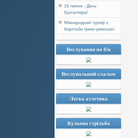
16 липня - День
бухгалтера!
Міжнародний турнір з
боротьби греко-римської.
Веслування на б/к
Веслувальний слалом
Легка атлетика
Кульова стрільба