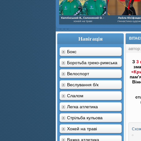
Навігація
ВІТАЄ
автор
Бокс
З
3 
Боротьба греко-римська
зма
«Кри
Велоспорт
пам’
Він
Веслування б/к
Cлалом
ст
Легка атлетика
Стрільба кульова
Хокей на траві
Схожі
Важка атлетика