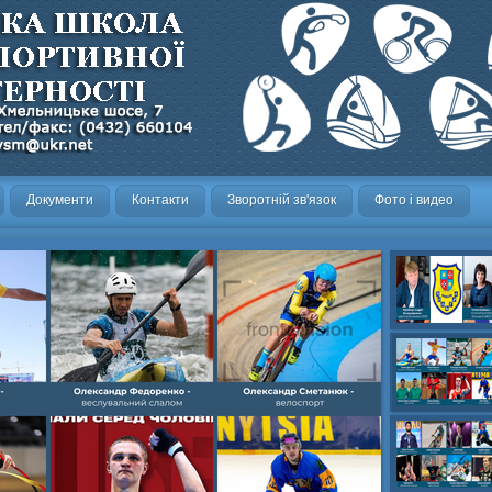
Документи
Контакти
Зворотній зв'язок
Фото і видео
Олександр- вел
Олександр- хок
художня,Максим 