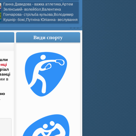
ков- боротьба греко-римська,Сергій
Ганна Давидова - важка атлетика,Артем
 атлетика,Вікторія Добротворська-
Зелінський- волейбол,Валентина
алом,Валерія Якушева - волейбол.
Гончарова- стрільба кульова,Володимир
Кушнір- бокс,Путніна Юліанна- веслування
каное,Моїсеєнко Марія- стрільба
ов Г. веслування на байдарках і
кін- бокс.
Види спорту
йшли
онці
ріал
ванці
ми в
шно
а