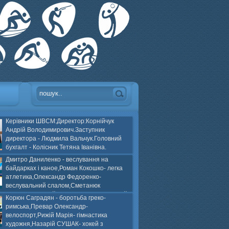
Керівники ШВСМ:Директор:Корнійчук
Андрій Володимирович.Заступник
директора - Людмила Вальчук.Головний
бухгалт - Колісник Тетяна Іванівна.
Дмитро Даниленко - веслування на
байдарках і каное,Роман Кокошко- легка
атлетика,Олександр Федоренко-
веслувальний слалом,Сметанюк
оспорт,Каплінський Володимир, Соломяний
Корюн Саградян - боротьба греко-
ей на траві,Лейла Юсіфзаде- гімнастика
римська,Превар Олександр-
Власюк- бокс,Нікіта БЕЛІК- хокей з шайбою.
велоспорт,Рижій Марія- гімнастика
художня,Назарій СУШАК- хокей з