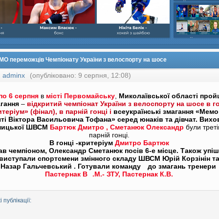
шайбою,Ігор Бич
Колісник- важка
веслвальний сл
на байдарках і 
кульова,Селезнь
каное,Максим Че
МО переможців Чемпіонату України з велоспорту на шосе
:
adminx
(опубліковано: 9 серпня, 12:08)
по 6 серпня
в
місті Первомайську
,
Миколаївської області про
гання
–
відкритий чемпіонат України з велоспорту на шосе в г
теріум» (фінал), в парній гонці і
всеукраїнські змагання «Мемо
яті Віктора Васильовича Тофана» серед
юнаків та дівчат. Вихо
ницької ШВСМ
Бартюк Дмитро , Сметанюк Олександр
були треті
парній гонці.
В гонці -критеріум
Дмитро Бартюк
ав чемпіоном, Олександр Сметанюк посів 6-е місце. Також упі
виступали спортсмени змінного складу ШВСМ Юрій Корзінін т
Назар Гальчевський . Готували команду
до змагань тренери
Пастернак В
.М.- ЗТУ, Пастернак К.В.
 публікації: