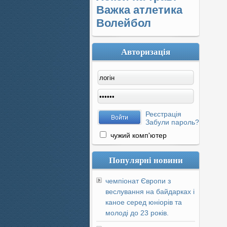
Важка атлетика
Волейбол
Авторизація
Реєстрація
Забули пароль?
чужий комп'ютер
Популярні новини
чемпіонат Європи з
веслування на байдарках і
каное серед юніорів та
молоді до 23 років.