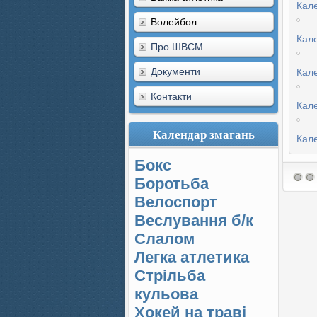
Кале
Волейбол
Кал
Про ШВСМ
Документи
Кал
Контакти
Кал
Календар змагань
Кал
Бокс
Боротьба
Велоспорт
Веслування б/к
Cлалом
Легка атлетика
Стрільба
кульова
Хокей на траві