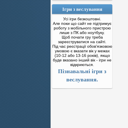
Ігри з веслування
Усі ігри безкоштовні.
Але поки що сайт не підтримує
роботу з мобільного пристрою
лише з ПК або ноутбуку.
Щоб почати гру треба
зареєструватися на сайті.
Під час реєстрації обов'язковою
умовою є вказати вік у межах
(10-12 або 13-16 років), якщо
буде вказано інший вік - ігри не
відкриються.
Пізнавальні ігри з
веслування.