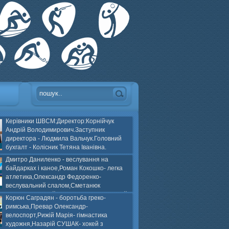
Керівники ШВСМ:Директор:Корнійчук
Андрій Володимирович.Заступник
директора - Людмила Вальчук.Головний
бухгалт - Колісник Тетяна Іванівна.
Дмитро Даниленко - веслування на
байдарках і каное,Роман Кокошко- легка
атлетика,Олександр Федоренко-
веслувальний слалом,Сметанюк
оспорт,Каплінський Володимир, Соломяний
Корюн Саградян - боротьба греко-
ей на траві,Лейла Юсіфзаде- гімнастика
римська,Превар Олександр-
Власюк- бокс,Нікіта БЕЛІК- хокей з шайбою.
велоспорт,Рижій Марія- гімнастика
художня,Назарій СУШАК- хокей з