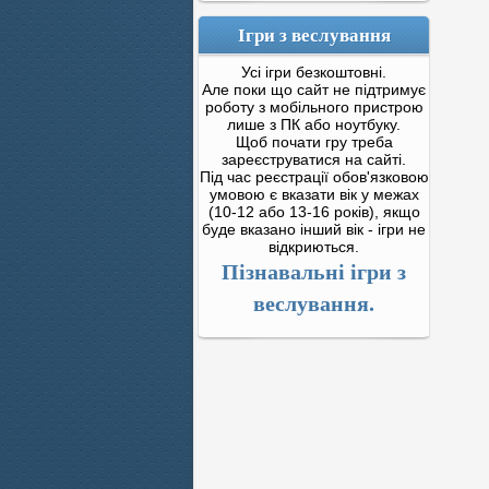
Ігри з веслування
Усі ігри безкоштовні.
Але поки що сайт не підтримує
роботу з мобільного пристрою
лише з ПК або ноутбуку.
Щоб почати гру треба
зареєструватися на сайті.
Під час реєстрації обов'язковою
умовою є вказати вік у межах
(10-12 або 13-16 років), якщо
буде вказано інший вік - ігри не
відкриються.
Пізнавальні ігри з
веслування.