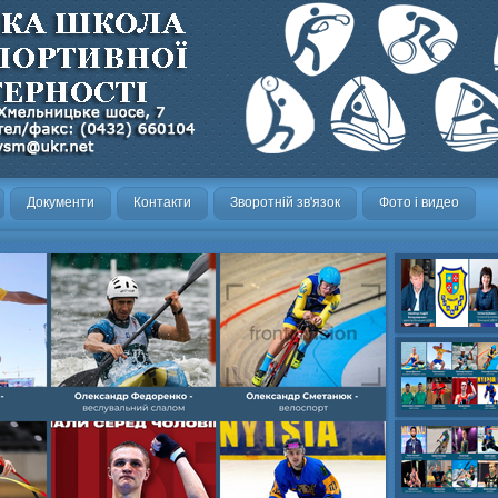
Документи
Контакти
Зворотній зв'язок
Фото і видео
Олександр- вел
Олександр- хок
художня,Максим 