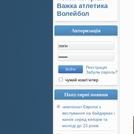
Важка атлетика
Волейбол
Авторизація
Реєстрація
Забули пароль?
чужий комп'ютер
Популярні новини
чемпіонат Європи з
веслування на байдарках і
каное серед юніорів та
молоді до 23 років.