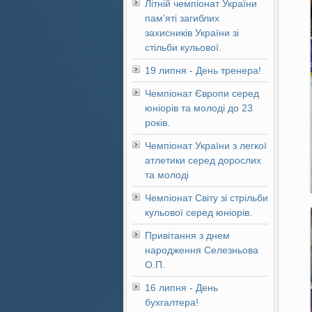
Літній чемпіонат України
пам'яті загиблих
захисників України зі
стільби кульової.
19 липня - День тренера!
Чемпіонат Європи серед
юніорів та молоді до 23
років.
Чемпіонат України з легкої
атлетики серед дорослих
та молоді
Чемпіонат Світу зі стрільби
кульової серед юніорів.
Привітання з днем
народження Селезньова
О.П.
16 липня - День
бухгалтера!