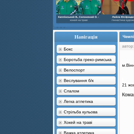
Навігація
Чемпі
автор
Бокс
Боротьба греко-римська
м.Він
Велоспорт
Веслування б/к
21 жо
Cлалом
Кома
Легка атлетика
Стрільба кульова
Хокей на траві
Важка атлетика