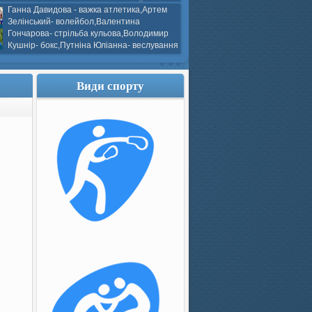
ков- боротьба греко-римська,Сергій
Ганна Давидова - важка атлетика,Артем
 атлетика,Вікторія Добротворська-
Зелінський- волейбол,Валентина
алом,Валерія Якушева - волейбол.
Гончарова- стрільба кульова,Володимир
Кушнір- бокс,Путніна Юліанна- веслування
каное,Моїсеєнко Марія- стрільба
ов Г. веслування на байдарках і
кін- бокс.
Види спорту