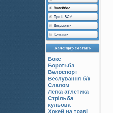
Волейбол
Про ШВСМ
Документи
Контакти
Календар змагань
Бокс
Боротьба
Велоспорт
Веслування б/к
Cлалом
Легка атлетика
Стрільба
кульова
Хокей на траві