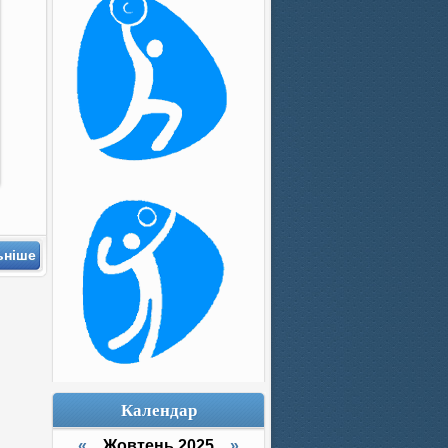
ьніше
Календар
«
Жовтень 2025
»