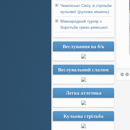
Чемпіонат Світу зі стрільби
кульової (рухома мішень).
Міжнародний турнір з
боротьби греко-римської.
Веслування на б/к
Веслувальний слалом
Легка атлетика
Кульова стрільба