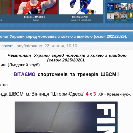
шайбою,Ігор Бич
Колісник- важка
веслвальний сл
на байдарках і 
кульова,Селезнь
каное,Максим Че
онат України серед чоловіків з хокею з шайбою (сезон 2025/2026).
:
shvsm
опубліковано: 22 жовтня, 10:10
Ч
ем
піонат України серед чоловіків з хокею з шайбою
(
сезон 2025/2026).
ниці (Льодовий клуб)
ВІТАЄМО
спортсменів та тренерів ШВСМ !
втня
нда ШВСМ м. Вінниця "Шторм-Одеса"
4
х
3
ХК «Кременчук».