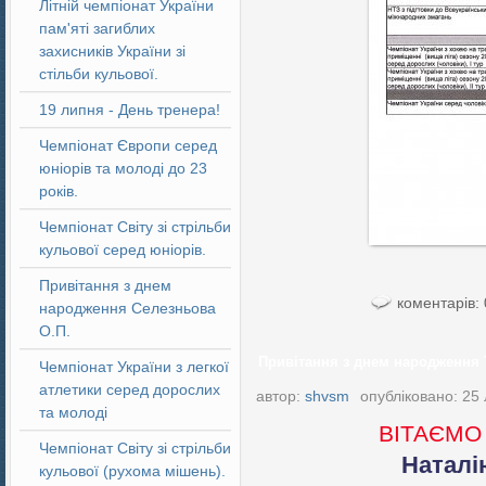
Літній чемпіонат України
пам'яті загиблих
захисників України зі
стільби кульової.
19 липня - День тренера!
Чемпіонат Європи серед
юніорів та молоді до 23
років.
Чемпіонат Світу зі стрільби
кульової серед юніорів.
Привітання з днем
коментарів: 
народження Селезньова
О.П.
Привітання з днем народження Т
Чемпіонат України з легкої
атлетики серед дорослих
автор:
shvsm
опубліковано: 25
та молоді
ВІТАЄМО 
Чемпіонат Світу зі стрільби
Наталі
кульової (рухома мішень).