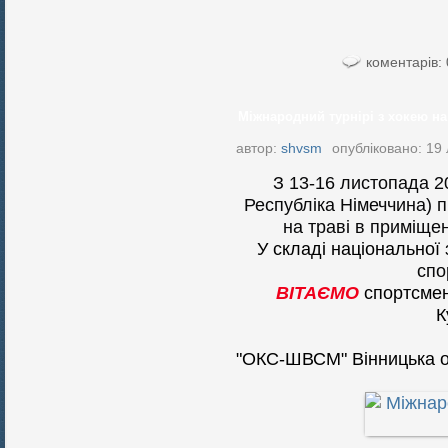
коментарів: 
Міжнародний турнірі з хокею на 
автор:
shvsm
опубліковано: 19
З 13-16 листопада 2
Республіка Німеччина) 
на траві в п
риміщен
У складі національної 
спо
ВІТАЄМО
спортсмен
К
"ОКС-ШВСМ" Вінницька о