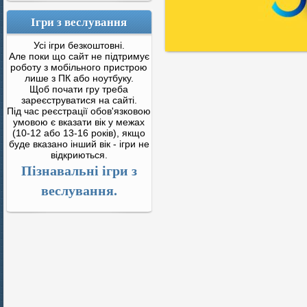
Ігри з веслування
Усі ігри безкоштовні.
Але поки що сайт не підтримує
роботу з мобільного пристрою
лише з ПК або ноутбуку.
Щоб почати гру треба
зареєструватися на сайті.
Під час реєстрації обов'язковою
умовою є вказати вік у межах
(10-12 або 13-16 років), якщо
буде вказано інший вік - ігри не
відкриються.
Пізнавальні ігри з
веслування.