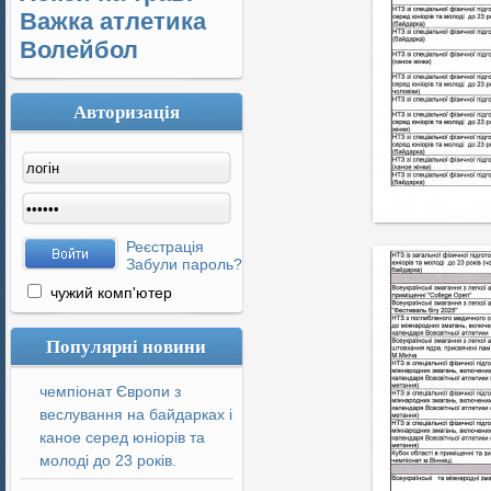
Важка атлетика
Волейбол
Авторизація
Реєстрація
Забули пароль?
чужий комп'ютер
Популярні новини
чемпіонат Європи з
веслування на байдарках і
каное серед юніорів та
молоді до 23 років.