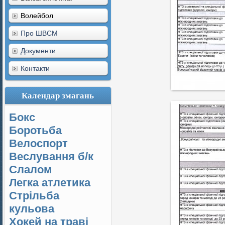
Волейбол
Про ШВСМ
Документи
Контакти
Календар змагань
Бокс
Боротьба
Велоспорт
Веслування б/к
Cлалом
Легка атлетика
Стрільба
кульова
Хокей на траві