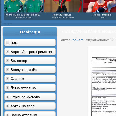
Навігація
КАЛЕНДАРНИЙ ПЛАН ВІННИЦЬКО
автор:
shvsm
опубліковано: 28
Бокс
Боротьба греко-римська
Велоспорт
Веслування б/к
Cлалом
Легка атлетика
Стрільба кульова
Хокей на траві
Важка атлетика