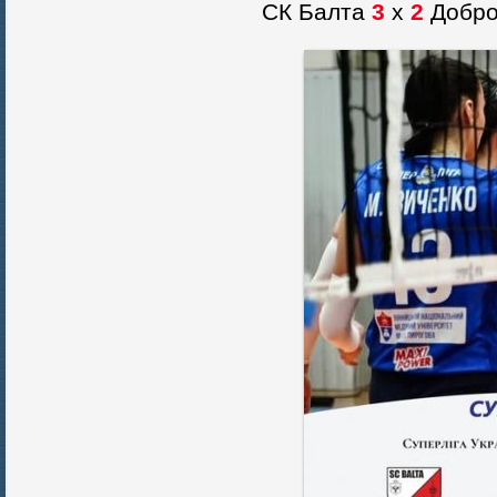
СК Балта
3
х
2
Добро