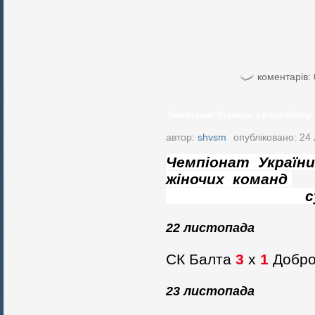
коментарів: 
Чемпіонат України з волейболу 
автор:
shvsm
опубліковано: 24
Чемпіонат України
жіночих команд
суперліги 
22 листопада
СК Балта
3
х
1
Добро
23 листопада