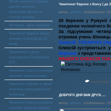
Літній чемпіонат України
Чемпіонат Європи з боксу ( до 22
пам'яті загиблих
захисників України зі
автор:
adminx
опубліковано: 30
стільби кульової.
29 березня у Румунії
19 липня - День тренера!
поєдинки чоловічого бо
За підсумками четве
Чемпіонат Європи серед
отримав учень Вінницьк
юніорів та молоді до 23
Олексій ТОКАРЧУК (Укр
років.
Олексій зустрінеться 
Привітання з днем
березня
з представник
народження Селезньова
НАШОГО ОЛЕКСІЯ ТОКА
О.П.
Чемпіонат Світу зі стрільби
кульової серед юніорів.
коментарів: 
Чемпіонат України з легкої
атлетики серед дорослих
та молоді
ДОБРОГО ДНЯ ВАМ ДРУЗІ.....
Чемпіонат Світу зі стрільби
автор:
adminx
опубліковано: 29
кульової (рухома мішень).