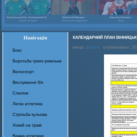
Навігація
КАЛЕНДАРНИЙ ПЛАН ВІННИЦЬКОЇ
автор:
adminx
опубліковано: 30
Бокс
Боротьба греко-римська
Велоспорт
Веслування б/к
Cлалом
Легка атлетика
Стрільба кульова
Хокей на траві
Важка атлетика