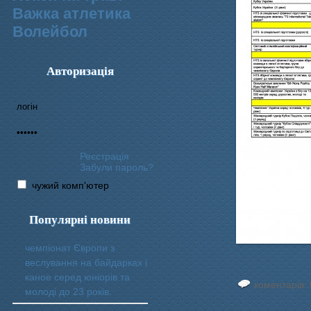
Важка атлетика
Волейбол
Авторизація
Реєстрація
Забули пароль?
чужий комп'ютер
Популярні новини
чемпіонат Європи з
веслування на байдарках і
каное серед юніорів та
коментарів: 
молоді до 23 років.