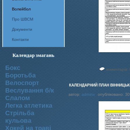
Волейбол
Про ШВСМ
Документи
Контакти
Календар змагань
Бокс
коментарів: 
Боротьба
Велоспорт
КАЛЕНДАРНИЙ ПЛАН ВІННИЦЬКОЇ
Веслування б/к
автор:
adminx
опубліковано: 30
Cлалом
Легка атлетика
Стрільба
кульова
Хокей на траві