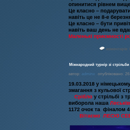
опинитися рівнем вище 
Це класно – подаруват
навіть це не 8-е березн
Це класно – бути приві
навіть ваш день не вда
Маленькі приємності р
коментарів: 
Міжнародний турнір зі стрільби
автор:
adminx
опубліковано: 26
19.03.2018 у німецьком
змагання з кульової ст
Срібло
у стрільбі з 
виборола наша
Леськів
1172 очок та фіналом 4
Вітаємо ЛЕСЮ СЕ