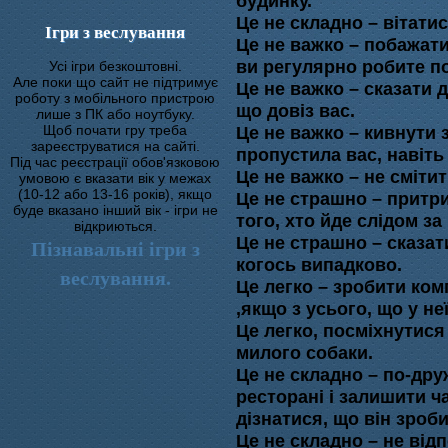
будинку.
Це не складно – вітатис
Ігри з веслування
Це не важко – побажати
ви регулярно робите п
Усі ігри безкоштовні.
Але поки що сайт не підтримує
Це не важко – сказати 
роботу з мобільного пристрою
що довіз вас.
лише з ПК або ноутбуку.
Щоб почати гру треба
Це не важко – кивнути 
зареєструватися на сайті.
пропустила вас, навіть
Під час реєстрації обов'язковою
Це не важко – не смітит
умовою є вказати вік у межах
(10-12 або 13-16 років), якщо
Це не страшно – притр
буде вказано інший вік - ігри не
того, хто йде слідом за
відкриються.
Це не страшно – сказат
Пізнавальні ігри з
когось випадково.
веслування.
Це легко – зробити ком
,якщо з усього, що у неї
Це легко, посміхнутися
милого собаки.
Це не складно – по-др
ресторані і залишити ч
дізнатися, що він зроби
Це не складно – не від