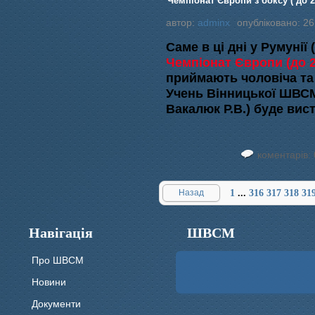
Чемпіонат Європи з боксу ( до 22
автор:
adminx
опубліковано: 26
Cаме в ці дні у Румунії
Чемпіонат Європи (до 2
приймають чоловіча та ж
Учень Вінницької ШВ
Вакалюк Р.В.) буде висту
коментарів: 
Назад
1
...
316
317
318
31
Навігація
ШВСМ
Про ШВСМ
Новини
Документи