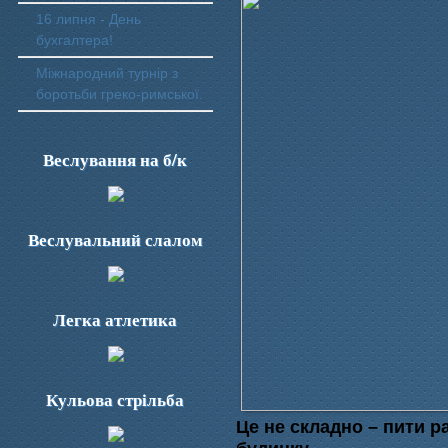
16 липня - День
бухгалтера!
Міжнародний турнір з
боротьби греко-римської.
Веслування на б/к
Веслувальний слалом
Легка атлетика
Кульова стрільба
Це не складно – пити р