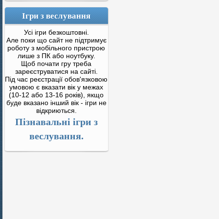
Ігри з веслування
Усі ігри безкоштовні.
Але поки що сайт не підтримує
роботу з мобільного пристрою
лише з ПК або ноутбуку.
Щоб почати гру треба
зареєструватися на сайті.
Під час реєстрації обов'язковою
умовою є вказати вік у межах
(10-12 або 13-16 років), якщо
буде вказано інший вік - ігри не
відкриються.
Пізнавальні ігри з
веслування.