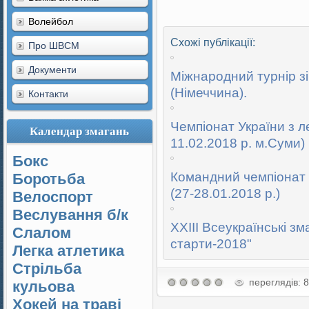
Волейбол
Схожі публікації:
Про ШВСМ
Документи
Міжнародний турнір зі
(Німеччина).
Контакти
Чемпіонат України з ле
Календар змагань
11.02.2018 р. м.Суми)
Бокс
Командний чемпіонат У
Боротьба
(27-28.01.2018 р.)
Велоспорт
Веслування б/к
XXIII Всеукраїнські зм
Cлалом
старти-2018"
Легка атлетика
Стрільба
переглядів: 
кульова
Хокей на траві