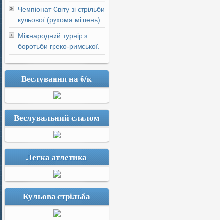
Чемпіонат Світу зі стрільби
кульової (рухома мішень).
Міжнародний турнір з
боротьби греко-римської.
Веслування на б/к
Веслувальний слалом
Легка атлетика
Кульова стрільба