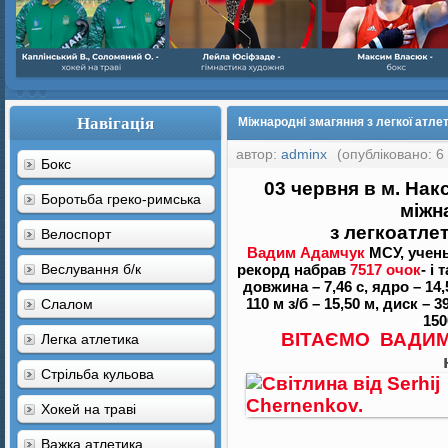
Навігація
Міжнародні змагяння з легкої атлет
автор:
adminx
(опубліковано: 6
Бокс
03 червня в м. Нак
Боротьба греко-римська
міжн
з легкоатле
Велоспорт
Вадим Адамчук
МСУ, учен
Веслування б/к
рекорд набрав
7517 очок
-
і 
довжина – 7,46 с, ядро – 14,55
110 м з/б – 15,50 м, диск – 3
Cлалом
150
ВІТАЄМО
ВАДИ
Легка атлетика
Стрільба кульова
Хокей на траві
Важка атлетика