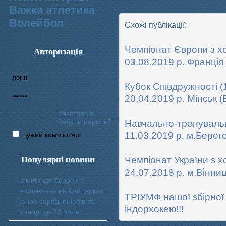
Важка атлетика
Волейбол
Схожі публікації:
Чемпіонат Європи з хо
Авторизація
03.08.2019 р. Франція
Кубок Співдружності (1
20.04.2019 р. Мінськ (
Реєстрація
Забули пароль?
Навчально-тренувальни
11.03.2019 р. м.Берег
чужий комп'ютер
Популярні новини
Чемпіонат України з хо
24.07.2018 р. м.Вінни
чемпіонат Європи з
веслування на байдарках і
ТРІУМФ нашої збірної
каное серед юніорів та
індорхокею!!!
молоді до 23 років.