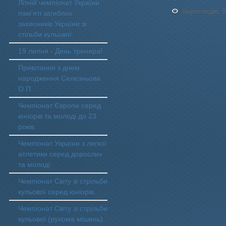
Літній чемпіонат України
переглядів: 
пам'яті загиблих
захисників України зі
стільби кульової.
19 липня - День тренера!
Привітання з днем
народження Селезньова
О.П.
Чемпіонат Європи серед
юніорів та молоді до 23
років.
Чемпіонат України з легкої
атлетики серед дорослих
та молоді
Чемпіонат Світу зі стрільби
кульової серед юніорів.
Чемпіонат Світу зі стрільби
кульової (рухома мішень).