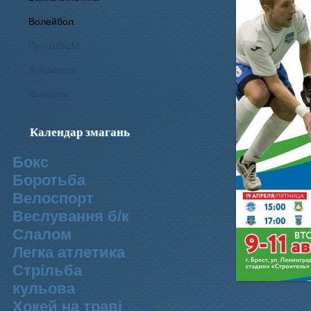
Волейбол
Про ШВСМ
Документи
Контакти
Календар змагань
Бокс
Боротьба
Велоспорт
Веслування б/к
Cлалом
Легка атлетика
Стрільба
кульова
Хокей на траві