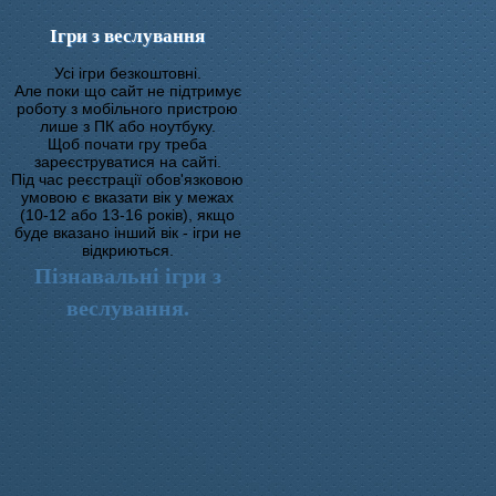
Ігри з веслування
Усі ігри безкоштовні.
Але поки що сайт не підтримує
роботу з мобільного пристрою
лише з ПК або ноутбуку.
Щоб почати гру треба
зареєструватися на сайті.
Під час реєстрації обов'язковою
умовою є вказати вік у межах
(10-12 або 13-16 років), якщо
буде вказано інший вік - ігри не
відкриються.
Пізнавальні ігри з
веслування.