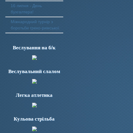
16 липня - День
бухгалтера!
Міжнародний турнір з
боротьби греко-римської.
Веслування на б/к
Веслувальний слалом
Легка атлетика
Кульова стрільба