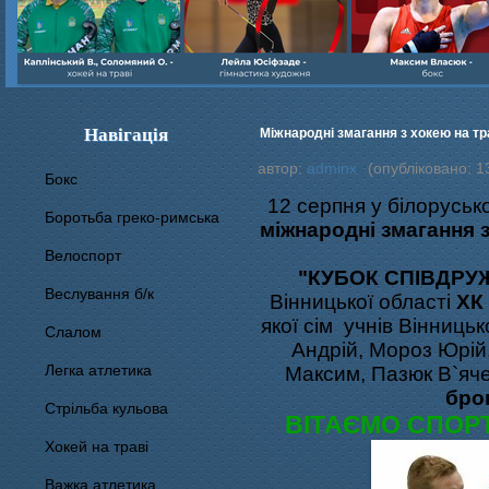
Навігація
Міжнародні змагання з хокею на тр
автор:
adminx
(опубліковано: 1
Бокс
12 серпня у білорусь
Боротьба греко-римська
міжнародні змагання 
Велоспорт
"КУБОК СПІВДРУ
Веслування б/к
Вінницької області
ХК
якої сім учнів Вінниць
Cлалом
Андрій, Мороз Юрій
Легка атлетика
Максим, Пазюк В`ячес
бро
Стрільба кульова
ВІТАЄМО СПОРТ
Хокей на траві
Важка атлетика