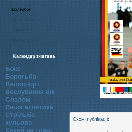
Волейбол
Про ШВСМ
Документи
Контакти
Календар змагань
Бокс
Боротьба
Велоспорт
Веслування б/к
Cлалом
Легка атлетика
Стрільба
Схожі публікації:
кульова
Хокей на траві