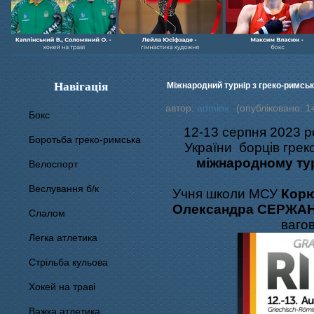
Навігація
Міжнародний турнір з греко-римськ
автор:
adminx
(опубліковано: 1
Бокс
12-13 серпня 2023 р
Боротьба греко-римська
України борців грек
міжнародному ту
Велоспорт
Веслування б/к
Учня школи МСУ
Кор
Олександра СЕРЖ
Cлалом
вагов
Легка атлетика
Стрільба кульова
Хокей на траві
Важка атлетика