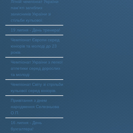
Літній чемпіонат України
пам'яті загиблих
захисників України зі
стільби кульової.
19 липня - День тренера!
Чемпіонат Європи серед
юніорів та молоді до 23
років.
Чемпіонат України з легкої
атлетики серед дорослих
та молоді
Чемпіонат Світу зі стрільби
кульової серед юніорів.
Привітання з днем
народження Селезньова
О.П.
16 липня - День
бухгалтера!