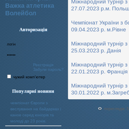
Міжнародний турнір з 
Важка атлетика
27.07.2023 р.м. Поль
Волейбол
Чемпіонат України з б
Авторизація
09.04.2023 р. м.Рівне
Міжнародний турнір з 
25.03.2023 р. Данія
Міжнародний турнір з
Реєстрація
Забули пароль?
22.01.2023 р. Франція
чужий комп'ютер
Міжнародний турнір з 
Популярні новини
30.01.2022 р. м.Загре
чемпіонат Європи з
переглядів: 
веслування на байдарках і
каное серед юніорів та
молоді до 23 років.