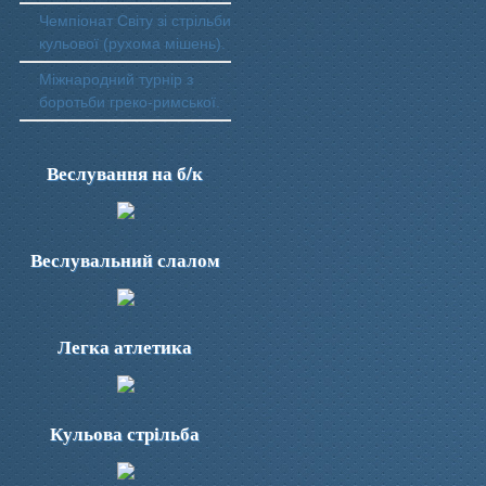
Чемпіонат Світу зі стрільби
кульової (рухома мішень).
Міжнародний турнір з
боротьби греко-римської.
Веслування на б/к
Веслувальний слалом
Легка атлетика
Кульова стрільба