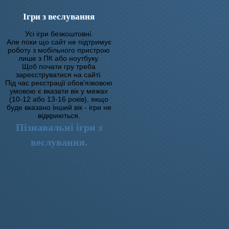
Ігри з веслування
Усі ігри безкоштовні.
Але поки що сайт не підтримує
роботу з мобільного пристрою
лише з ПК або ноутбуку.
Щоб почати гру треба
зареєструватися на сайті.
Під час реєстрації обов'язковою
умовою є вказати вік у межах
(10-12 або 13-16 років), якщо
буде вказано інший вік - ігри не
відкриються.
Пізнавальні ігри з
веслування.