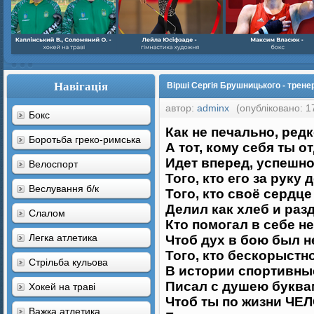
Навігація
Вірші Сергія Брушницького - тренер
автор:
adminx
(опубліковано: 1
Бокс
Как не печально, ред
Боротьба греко-римська
А тот, кому себя ты о
Идет вперед, успешн
Велоспорт
Того, кто его за руку
Веслування б/к
Того, кто своё сердц
Делил как хлеб и раз
Cлалом
Кто помогал в себе н
Легка атлетика
Чтоб дух в бою был 
Того, кто бескорыстн
Стрільба кульова
В истории спортивны
Писал с душею буква
Хокей на траві
Чтоб ты по жизни Ч
Важка атлетика