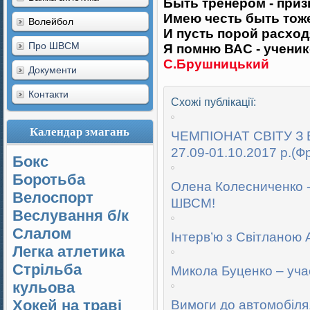
Быть тренером - приз
Имею честь быть тоже
Волейбол
И пусть порой расход
Про ШВСМ
Я помню ВАС - учени
С.Брушницький
Документи
Контакти
Схожі публікації:
Календар змагань
ЧЕМПІОНАТ СВІТУ З
27.09-01.10.2017 р.(Ф
Бокс
Боротьба
Олена Колесниченко -
Велоспорт
ШВСМ!
Веслування б/к
Cлалом
Інтерв’ю з Світлан
Легка атлетика
Стрільба
Микола Буценко – учас
кульова
Хокей на траві
Вимоги до автомобіля,