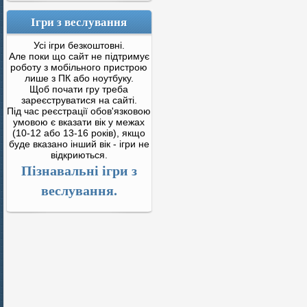
Ігри з веслування
Усі ігри безкоштовні.
Але поки що сайт не підтримує
роботу з мобільного пристрою
лише з ПК або ноутбуку.
Щоб почати гру треба
зареєструватися на сайті.
Під час реєстрації обов'язковою
умовою є вказати вік у межах
(10-12 або 13-16 років), якщо
буде вказано інший вік - ігри не
відкриються.
Пізнавальні ігри з
веслування.