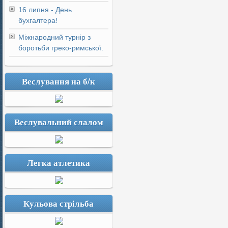
16 липня - День
бухгалтера!
Міжнародний турнір з
боротьби греко-римської.
Веслування на б/к
Веслувальний слалом
Легка атлетика
Кульова стрільба