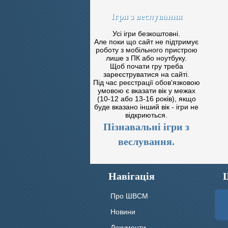
Ігри з веслування
Усі ігри безкоштовні.
Але поки що сайт не підтримує
роботу з мобільного пристрою
лише з ПК або ноутбуку.
Щоб почати гру треба
зареєструватися на сайті.
Під час реєстрації обов'язковою
умовою є вказати вік у межах
(10-12 або 13-16 років), якщо
буде вказано інший вік - ігри не
відкриються.
Пізнавальні ігри з
веслування.
Навігація
Про ШВСМ
Новини
Документи