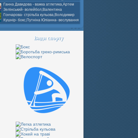
ков- боротьба греко-римська,Сергій
Ганна Давидова - важка атлетика,Артем
 атлетика,Вікторія Добротворська-
Зелінський- волейбол,Валентина
алом,Валерія Якушева - волейбол.
Гончарова- стрільба кульова,Володимир
Кушнір- бокс,Путніна Юліанна- веслування
каное,Моїсеєнко Марія- стрільба
ов Г. веслування на байдарках і
кін- бокс.
Види спорту