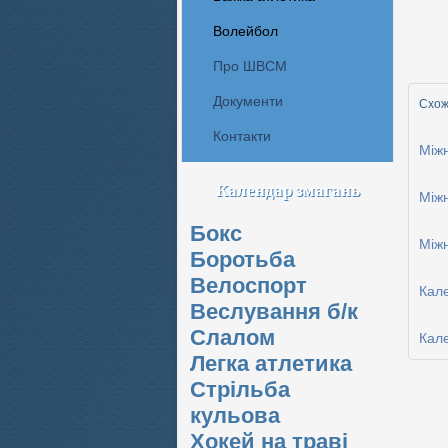
Волейбол
Про ШВСМ
Документи
Схожі
Контакти
Міжн
Календар змагань
Міжн
Бокс
Міжн
Боротьба
Велоспорт
Кал
Веслування б/к
Cлалом
Кал
Легка атлетика
Стрільба
кульова
Хокей на траві