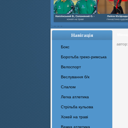
Навігація
Міжнар
автор
Бокс
Боротьба греко-римська
Велоспорт
Веслування б/к
Cлалом
Легка атлетика
Стрільба кульова
Хокей на траві
Важка атлетика