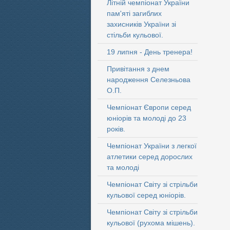
Літній чемпіонат України
пам'яті загиблих
захисників України зі
стільби кульової.
19 липня - День тренера!
Привітання з днем
народження Селезньова
О.П.
Чемпіонат Європи серед
юніорів та молоді до 23
років.
Чемпіонат України з легкої
атлетики серед дорослих
та молоді
Чемпіонат Світу зі стрільби
кульової серед юніорів.
Чемпіонат Світу зі стрільби
кульової (рухома мішень).