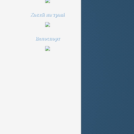
Хокей на траві
Велоспорт