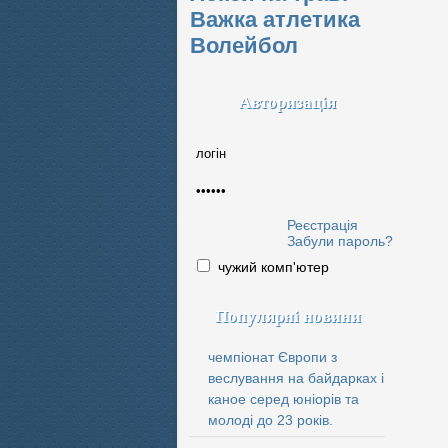
Важка атлетика
Волейбол
Авторизація
Реєстрація
Забули пароль?
чужий комп'ютер
Популярні новини
чемпіонат Європи з
веслування на байдарках і
каное серед юніорів та
молоді до 23 років.