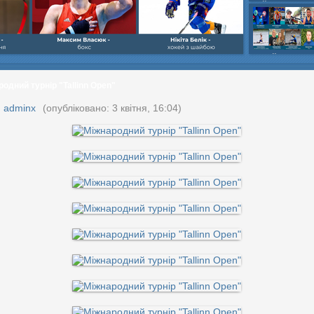
шайбою,Ігор Бич
Колісник- важка
веслвальний сл
на байдарках і 
кульова,Селезнь
каное,Максим Че
одний турнір "Tallinn Open"
:
adminx
(опубліковано: 3 квітня, 16:04)