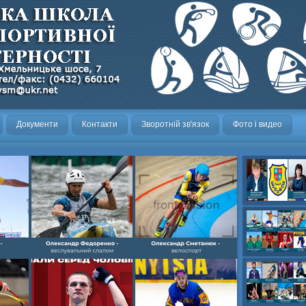
Документи
Контакти
Зворотній зв'язок
Фото і видео
Олександр- вел
Олександр- хок
художня,Максим 