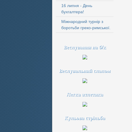
16 липня - День
бухгалтера!
Міжнародний турнір з
боротьби греко-римської.
Веслування на б/к
Веслувальний слалом
Легка атлетика
Кульова стрільба