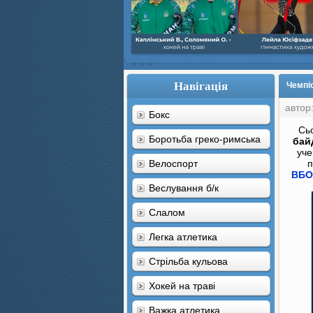
Навігація
Чемпіо
автор
Бокс
Сьо
Боротьба греко-римська
бай
уч
Велоспорт
п
ВБО
Веслування б/к
Cлалом
Легка атлетика
Стрільба кульова
Хокей на траві
Важка атлетика