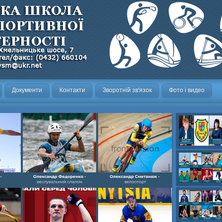
Документи
Контакти
Зворотній зв'язок
Фото і видео
Олександр- вел
Олександр- хок
художня,Максим 