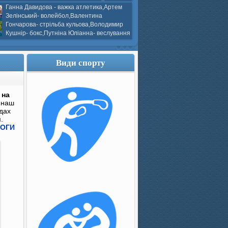
ков- боротьба греко-римська,Сергій
Ганна Давидова - важка атлетика,Артем
 атлетика,Вікторія Добротворська-
Зелінський- волейбол,Валентина
алом,Валерія Якушева - волейбол.
Гончарова- стрільба кульова,Володимир
Кушнір- бокс,Путніна Юліанна- веслування
каное,Моїсеєнко Марія- стрільба
ов Г. веслування на байдарках і
кін- бокс.
Види спорту
 на
 наш
идах
.
МОГИ