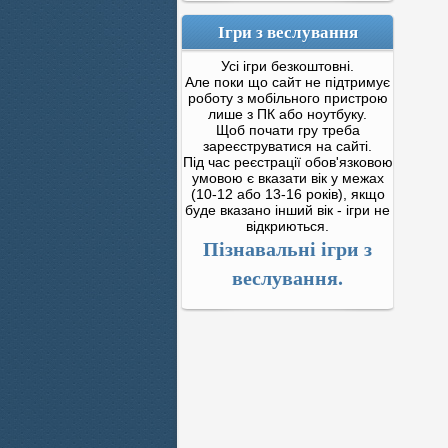
Ігри з веслування
Усі ігри безкоштовні.
Але поки що сайт не підтримує
роботу з мобільного пристрою
лише з ПК або ноутбуку.
Щоб почати гру треба
зареєструватися на сайті.
Під час реєстрації обов'язковою
умовою є вказати вік у межах
(10-12 або 13-16 років), якщо
буде вказано інший вік - ігри не
відкриються.
Пізнавальні ігри з
веслування.