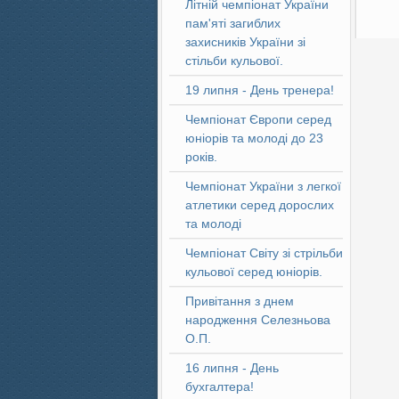
Літній чемпіонат України
пам'яті загиблих
захисників України зі
стільби кульової.
19 липня - День тренера!
Чемпіонат Європи серед
юніорів та молоді до 23
років.
Чемпіонат України з легкої
атлетики серед дорослих
та молоді
Чемпіонат Світу зі стрільби
кульової серед юніорів.
Привітання з днем
народження Селезньова
О.П.
16 липня - День
бухгалтера!