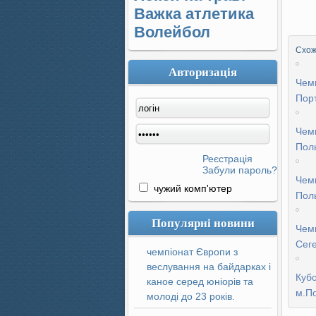
Важка атлетика
Волейбол
Схожі
Авторизація
Чемп
Порт
Чемп
Пол
Реєстрація
Забули пароль?
Чемп
чужий комп'ютер
Пол
Популярні новини
Чемп
Сег
чемпіонат Європи з
веслування на байдарках і
Кубо
каное серед юніорів та
м.П
молоді до 23 років.