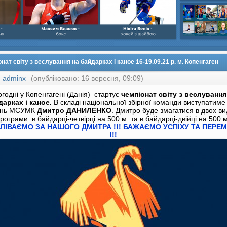
шайбою,Ігор Бич
Колісник- важка
веслвальний сл
на байдарках і 
кульова,Селезнь
каное,Максим Че
нат світу з веслування на байдарках і каное 16-19.09.21 р. м. Копенгаген
:
adminx
(опубліковано: 16 вересня, 09:09)
годні у Копенгагені (Данія) стартує
чемпіонат світу з веслування
дарках і каное.
В складі національної збірної команди виступатиме
ень МСУМК
Дмитро ДАНИЛЕНКО
. Дмитро буде змагатися в двох в
рограми: в байдарці-четвірці на 500 м. та в байдарці-двійці на 500 м
ЛІВАЄМО ЗА НАШОГО ДМИТРА !!! БАЖАЄМО УСПІХУ ТА ПЕРЕ
!!!