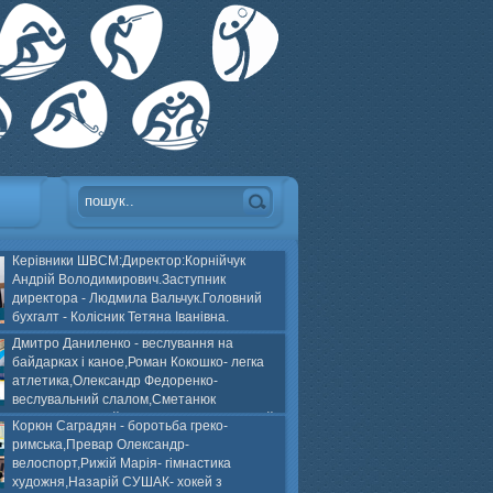
Керівники ШВСМ:Директор:Корнійчук
Андрій Володимирович.Заступник
директора - Людмила Вальчук.Головний
бухгалт - Колісник Тетяна Іванівна.
Дмитро Даниленко - веслування на
байдарках і каное,Роман Кокошко- легка
атлетика,Олександр Федоренко-
веслувальний слалом,Сметанюк
оспорт,Каплінський Володимир, Соломяний
Корюн Саградян - боротьба греко-
ей на траві,Лейла Юсіфзаде- гімнастика
римська,Превар Олександр-
Власюк- бокс,Нікіта БЕЛІК- хокей з шайбою.
велоспорт,Рижій Марія- гімнастика
художня,Назарій СУШАК- хокей з