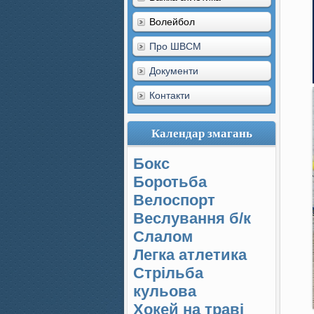
Волейбол
Про ШВСМ
Документи
Контакти
Календар змагань
Бокс
Боротьба
Велоспорт
Веслування б/к
Cлалом
Легка атлетика
Стрільба
кульова
Хокей на траві