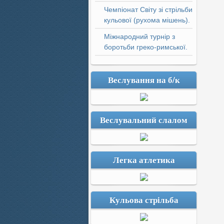
Чемпіонат Світу зі стрільби
кульової (рухома мішень).
Міжнародний турнір з
боротьби греко-римської.
Веслування на б/к
Веслувальний слалом
Легка атлетика
Кульова стрільба