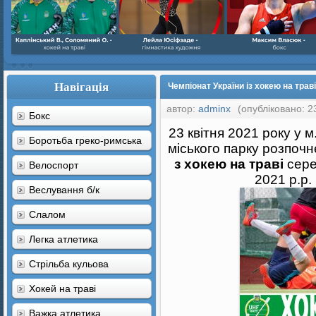
Навігація
Чемпіонат України із хокею на траві 
автор:
adminx
(опубліковано: 23
Бокс
23 квітня 2021 року у 
Боротьба греко-римська
міського парку розпоч
з хокею на траві
сере
Велоспорт
2021 р.р. 
Веслування б/к
Cлалом
Легка атлетика
Стрільба кульова
Хокей на траві
Важка атлетика