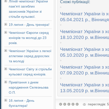
Літній чемпіонат України
Схожі публікації:
пам'яті загиблих
захисників України зі
Чемпіонат України із хо
стільби кульової.
05.04.2021 р., Вінниця
19 липня - День тренера!
Чемпіонат України з хо
Чемпіонат Європи серед
18.10.2020 р. м.Вінниця
юніорів та молоді до 23
років.
Чемпіонат України з хо
Чемпіонат України з легкої
05.10.2020 р. м.Вінни
атлетики серед дорослих
та молоді
Чемпіонат України з хо
Чемпіонат Світу зі стрільби
07.09.2020 р. м.Вінни
кульової серед юніорів.
Привітання з днем
Чемпіонат України з хо
народження Селезньова
13.05.2019 р. м.Вінниц
О.П.
16 липня - День
переглядів: 
бухгалтера!