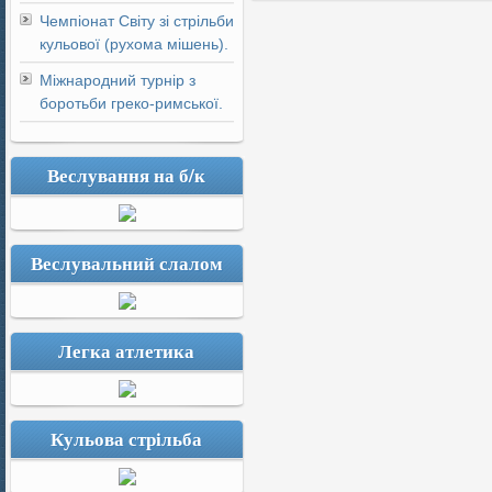
Чемпіонат Світу зі стрільби
кульової (рухома мішень).
Міжнародний турнір з
боротьби греко-римської.
Веслування на б/к
Веслувальний слалом
Легка атлетика
Кульова стрільба