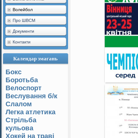
Волейбол
Про ШВСМ
Документи
Контакти
Календар змагань
Бокс
Боротьба
Велоспорт
Веслування б/к
Cлалом
Легка атлетика
Стрільба
кульова
Хокей на траві