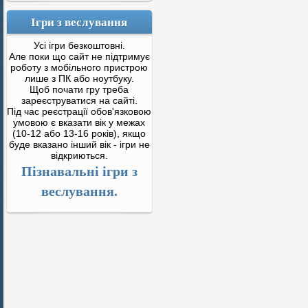
Ігри з веслування
Усі ігри безкоштовні.
Але поки що сайт не підтримує
роботу з мобільного пристрою
лише з ПК або ноутбуку.
Щоб почати гру треба
зареєструватися на сайті.
Під час реєстрації обов'язковою
умовою є вказати вік у межах
(10-12 або 13-16 років), якщо
буде вказано інший вік - ігри не
відкриються.
Пізнавальні ігри з
веслування.