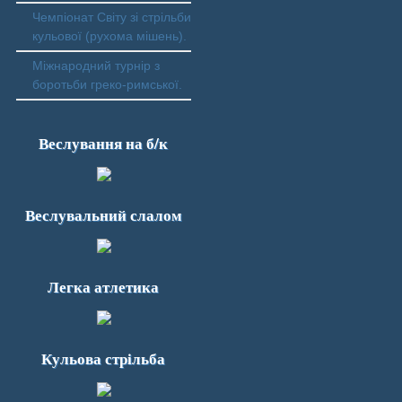
Чемпіонат Світу зі стрільби
кульової (рухома мішень).
Міжнародний турнір з
боротьби греко-римської.
Веслування на б/к
Веслувальний слалом
Легка атлетика
Кульова стрільба