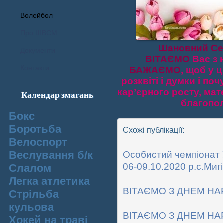
Волейбол
Про ШВСМ
Шановний Сер
Документи
ВІТАЄМО
Вас з 
Контакти
БАЖАЄМО
, щоб у 
розквіті і думки і п
кар’єрного росту, ма
Календар змагань
благопол
Бокс
Боротьба
Схожі публікації:
Велоспорт
Веслування б/к
Особистий чемпіонат 
06-09.10.2020 р.с.Мигі
Cлалом
Легка атлетика
ВІТАЄМО З ДНЕМ НА
Стрільба
кульова
ВІТАЄМО З ДНЕМ НА
Хокей на траві