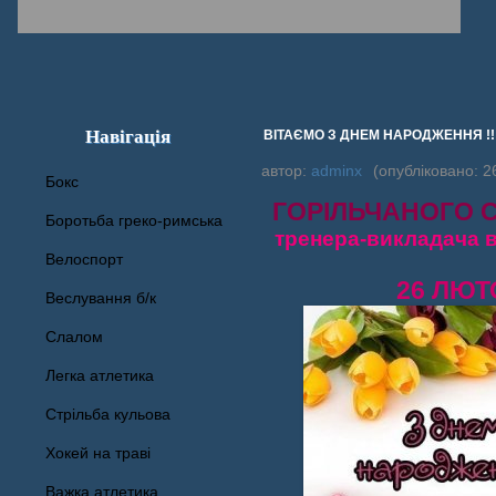
Навігація
ВІТАЄМО З ДНЕМ НАРОДЖЕННЯ !!
автор:
adminx
(опубліковано: 2
Бокс
ГОРІЛЬЧАНОГО 
Боротьба греко-римська
тренера-викладача в
Велоспорт
26 ЛЮ
Веслування б/к
Cлалом
Легка атлетика
Стрільба кульова
Хокей на траві
Важка атлетика