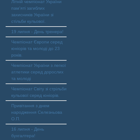
Літній чемпіонат України
пам'яті загиблих
захисників України зі
стільби кульової.
19 липня - День тренера!
Чемпіонат Європи серед
юніорів та молоді до 23
років.
Чемпіонат України з легкої
атлетики серед дорослих
та молоді
Чемпіонат Світу зі стрільби
кульової серед юніорів.
Привітання з днем
народження Селезньова
О.П.
16 липня - День
бухгалтера!