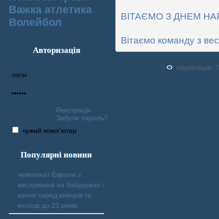
Важка атлетика
ВІТАЄМО З ДНЕМ НА
Волейбол
Вітаємо команду з ве
Авторизація
переглядів: 
Реєстрація
Забули пароль?
чужий комп'ютер
Популярні новини
чемпіонат Європи з
веслування на байдарках і
каное серед юніорів та
молоді до 23 років.