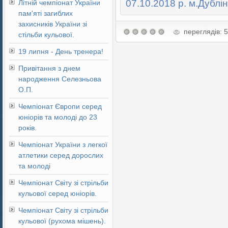
07.10.2018 р. м.Дублін 
Літній чемпіонат України
пам'яті загиблих
захисників України зі
переглядів: 
стільби кульової.
19 липня - День тренера!
Привітання з днем
народження Селезньова
О.П.
Чемпіонат Європи серед
юніорів та молоді до 23
років.
Чемпіонат України з легкої
атлетики серед дорослих
та молоді
Чемпіонат Світу зі стрільби
кульової серед юніорів.
Чемпіонат Світу зі стрільби
кульової (рухома мішень).