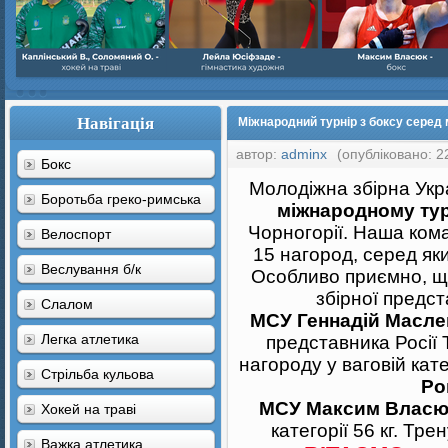
Навігація
Міжнародний турнір з боксу серед м
автор:
adminx
(опубліковано: 2
Бокс
Молодіжна збірна Укр
Боротьба греко-римська
міжнародному тур
Чорногорії. Наша ком
Велоспорт
15 нагород, серед яких
Веслування б/к
Особливо приємно, що
збірної предс
Cлалом
МСУ Геннадій Масле
Легка атлетика
представника Росії 
нагороду у ваговій кат
Стрільба кульова
Ро
МСУ Максим Власю
Хокей на траві
категорії 56 кг. Тр
Важка атлетика