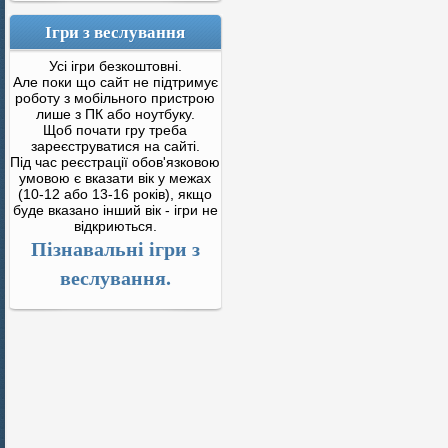
Ігри з веслування
Усі ігри безкоштовні.
Але поки що сайт не підтримує
роботу з мобільного пристрою
лише з ПК або ноутбуку.
Щоб почати гру треба
зареєструватися на сайті.
Під час реєстрації обов'язковою
умовою є вказати вік у межах
(10-12 або 13-16 років), якщо
буде вказано інший вік - ігри не
відкриються.
Пізнавальні ігри з
веслування.