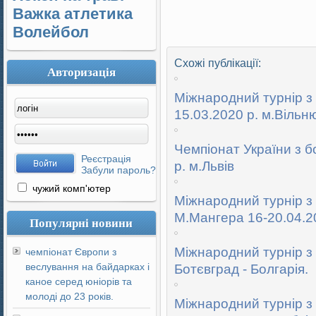
Важка атлетика
Волейбол
Схожі публікації:
Авторизація
Міжнародний турнір з 
15.03.2020 р. м.Вільн
Чемпіонат України з б
Реєстрація
р. м.Львів
Забули пароль?
чужий комп'ютер
Міжнародний турнір з 
М.Мангера 16-20.04.2
Популярні новини
Міжнародний турнір з 
чемпіонат Європи з
веслування на байдарках і
Ботєвград - Болгарія.
каное серед юніорів та
молоді до 23 років.
Міжнародний турнір з 