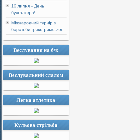
16 липня - День
бухгалтера!
Міжнародний турнір з
боротьби греко-римської.
Веслування на б/к
Веслувальний слалом
Легка атлетика
Кульова стрільба