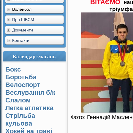
ВІТАЄМО
наш
тріумфа
Волейбол
Про ШВСМ
Документи
Контакти
Календар змагань
Бокс
Боротьба
Велоспорт
Веслування б/к
Cлалом
Легка атлетика
Стрільба
Фото: Геннадій Маслен
кульова
Хокей на траві