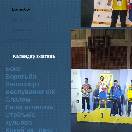
Волейбол
Про ШВСМ
Документи
Контакти
Календар змагань
Бокс
Боротьба
Велоспорт
Веслування б/к
Cлалом
Легка атлетика
Стрільба
кульова
Хокей на траві