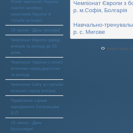
Літній чемпіонат України
Чемпіонат Європи з б
пам'яті загиблих
р. м.Софія, Болгарія
захисників України зі
стільби кульової.
Навчально-тренувальн
19 липня - День тренера!
р. с. Мигове
Чемпіонат Європи серед
юніорів та молоді до 23
переглядів: 
років.
Чемпіонат України з легкої
атлетики серед дорослих
та молоді
Чемпіонат Світу зі стрільби
кульової серед юніорів.
Привітання з днем
народження Селезньова
О.П.
16 липня - День
бухгалтера!