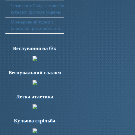
Чемпіонат Світу зі стрільби
кульової (рухома мішень).
Міжнародний турнір з
боротьби греко-римської.
Веслування на б/к
Веслувальний слалом
Легка атлетика
Кульова стрільба