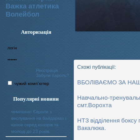
Важка атлетика
Волейбол
Авторизація
Схожі публікації:
Реєстрація
Забули пароль?
ВБОЛІВАЄМО ЗА НАШИ
чужий комп'ютер
Навчально-тренувальни
Популярні новини
смт.Ворохта
чемпіонат Європи з
веслування на байдарках і
НТЗ відділення боксу
каное серед юніорів та
Вакалюка.
молоді до 23 років.