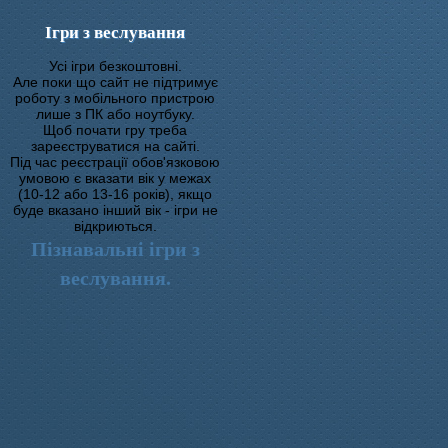
Ігри з веслування
Усі ігри безкоштовні.
Але поки що сайт не підтримує
роботу з мобільного пристрою
лише з ПК або ноутбуку.
Щоб почати гру треба
зареєструватися на сайті.
Під час реєстрації обов'язковою
умовою є вказати вік у межах
(10-12 або 13-16 років), якщо
буде вказано інший вік - ігри не
відкриються.
Пізнавальні ігри з
веслування.