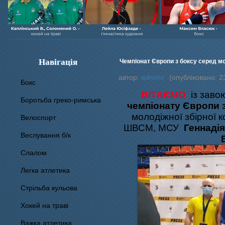
Навігація
Чемпіонат Європи з боксу серед мол
автор:
adminx
(опубліковано: 2
Бокс
ВІТАЄМО
із зав
Боротьба греко-римська
чемпіонату Європи 
молодіжної збірної к
Велоспорт
ШВСМ, МСУ
Геннаді
Веслування б/к
Cлалом
Легка атлетика
Стрільба кульова
Хокей на траві
Важка атлетика