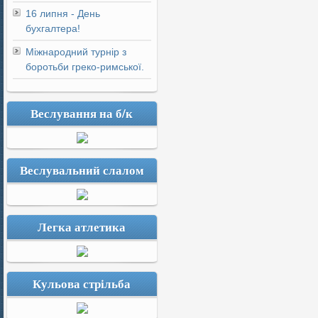
16 липня - День
бухгалтера!
Міжнародний турнір з
боротьби греко-римської.
Веслування на б/к
Веслувальний слалом
Легка атлетика
Кульова стрільба