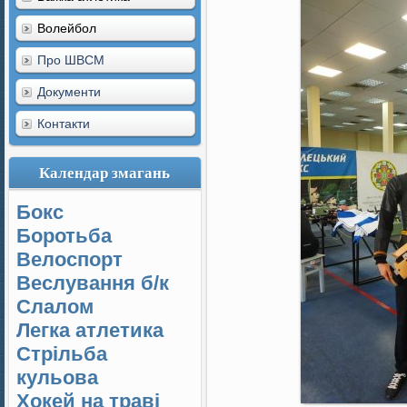
Волейбол
Про ШВСМ
Документи
Контакти
Календар змагань
Бокс
Боротьба
Велоспорт
Веслування б/к
Cлалом
Легка атлетика
Стрільба
кульова
Хокей на траві