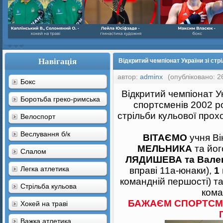
Навігація
Відкритий чемпіонат України зі стрі
автор:
adminx
(опубліковано: 2
Бокс
Відкритий чемпіонат У
Боротьба греко-римська
спортсменів 2002 р
стрільби кульової прох
Велоспорт
Веслування б/к
ВІТАЄМО
учня В
МЕЛЬНИКА
та йог
Cлалом
ЛЯДИШЕВА та Вале
Легка атлетика
вправі 11а-юнаки),
1
командній першості) т
Стрільба кульова
кома
БАЖАЄМ СПОРТСМЕ
Хокей на траві
Важка атлетика