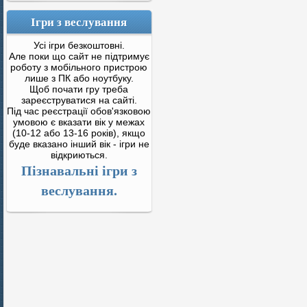
Ігри з веслування
Усі ігри безкоштовні.
Але поки що сайт не підтримує
роботу з мобільного пристрою
лише з ПК або ноутбуку.
Щоб почати гру треба
зареєструватися на сайті.
Під час реєстрації обов'язковою
умовою є вказати вік у межах
(10-12 або 13-16 років), якщо
буде вказано інший вік - ігри не
відкриються.
Пізнавальні ігри з
веслування.