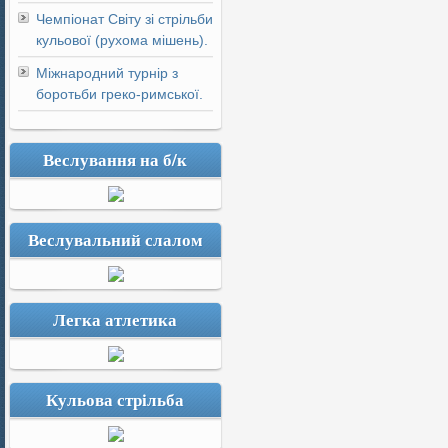
Чемпіонат Світу зі стрільби
кульової (рухома мішень).
Міжнародний турнір з
боротьби греко-римської.
Веслування на б/к
Веслувальний слалом
Легка атлетика
Кульова стрільба