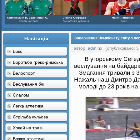
Навігація
Завершення Чемпіонату світу з вес
автор:
adminx
(опубліковано: 5
Бокс
В угорському Сегед
Боротьба греко-римська
веслування на байдарка
Змагання тривали з 3
Велоспорт
Нажаль наш Дмитро Дан
Веслування б/к
молоді до 23 років на
Cлалом
Легка атлетика
Стрільба кульова
Хокей на траві
Важка атлетика