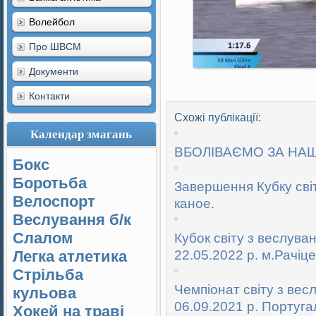
Волейбол
Про ШВСМ
Документи
Контакти
Схожі публікації:
Календар змагань
ВБОЛІВАЄМО ЗА НАШИ
Бокс
Боротьба
Завершення Кубку світ
Велоспорт
каное.
Веслування б/к
Cлалом
Кубок світу з веслува
Легка атлетика
22.05.2022 р. м.Рачіце
Стрільба
Чемпіонат світу з вес
кульова
06.09.2021 р. Португа
Хокей на траві