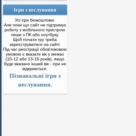
Ігри з веслування
Усі ігри безкоштовні.
Але поки що сайт не підтримує
роботу з мобільного пристрою
лише з ПК або ноутбуку.
Щоб почати гру треба
зареєструватися на сайті.
Під час реєстрації обов'язковою
умовою є вказати вік у межах
(10-12 або 13-16 років), якщо
буде вказано інший вік - ігри не
відкриються.
Пізнавальні ігри з
веслування.