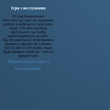
Ігри з веслування
Усі ігри безкоштовні.
Але поки що сайт не підтримує
роботу з мобільного пристрою
лише з ПК або ноутбуку.
Щоб почати гру треба
зареєструватися на сайті.
Під час реєстрації обов'язковою
умовою є вказати вік у межах
(10-12 або 13-16 років), якщо
буде вказано інший вік - ігри не
відкриються.
Пізнавальні ігри з
веслування.