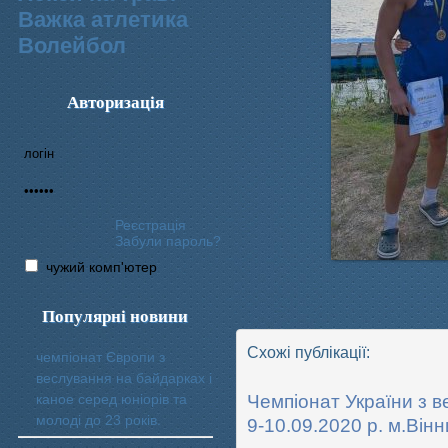
Важка атлетика
Волейбол
Авторизація
Реєстрація
Забули пароль?
чужий комп'ютер
Популярні новини
Схожі публікації:
чемпіонат Європи з
веслування на байдарках і
каное серед юніорів та
Чемпіонат України з в
молоді до 23 років.
9-10.09.2020 р. м.Він