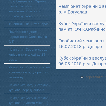
Літній чемпіонат України
Чемпіонат України з в
пам'яті загиблих
захисників України зі
р. м.Богуслав
стільби кульової.
Кубок України з веслу
19 липня - День тренера!
пам`яті ОЧ Ю.Рябчинс
Привітання з днем
народження Селезньова
Особистий чемпіонат У
О.П.
15.07.2018 р. Дніпро
Чемпіонат Європи серед
юніорів та молоді до 23
Кубок України з веслу
років.
06.05.2018 р.м. Дніпро
Чемпіонат України з легкої
атлетики серед дорослих
переглядів: 
та молоді
Чемпіонат Світу зі стрільби
кульової серед юніорів.
Чемпіонат Світу зі стрільби
кульової (рухома мішень).