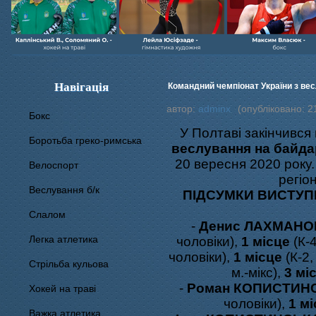
Навігація
Командний чемпіонат України з весл
автор:
adminx
(опубліковано: 2
Бокс
У Полтаві закінчився
Боротьба греко-римська
веслування на байдар
20 вересня 2020 року
Велоспорт
регіо
Веслування б/к
ПІДСУМКИ ВИСТУП
Cлалом
-
Денис ЛАХМАНО
Легка атлетика
чоловіки),
1 місце
(К-4
чоловіки),
1 місце
(К-2,
Стрільба кульова
м.-мікс),
3 мі
-
Роман КОПИСТИН
Хокей на траві
чоловіки),
1 м
Важка атлетика