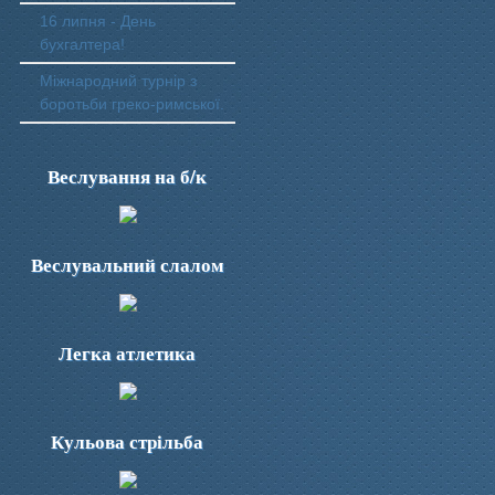
16 липня - День
бухгалтера!
Міжнародний турнір з
боротьби греко-римської.
Веслування на б/к
Веслувальний слалом
Легка атлетика
Кульова стрільба