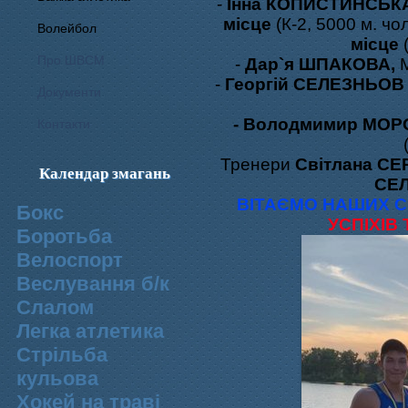
-
Інна КОПИСТИНСЬК
місце
(К-2, 5000 м. чол
Волейбол
місце
Про ШВСМ
-
Дар`я ШПАКОВА,
М
-
Георгій СЕЛЕЗНЬОВ
Документи
- Володмимир МОРО
Контакти
Тренери
Світлана СЕ
Календар змагань
СЕЛ
ВІТАЄМО НАШИХ СП
Бокс
УСПІХІВ 
Боротьба
Велоспорт
Веслування б/к
Cлалом
Легка атлетика
Стрільба
кульова
Хокей на траві