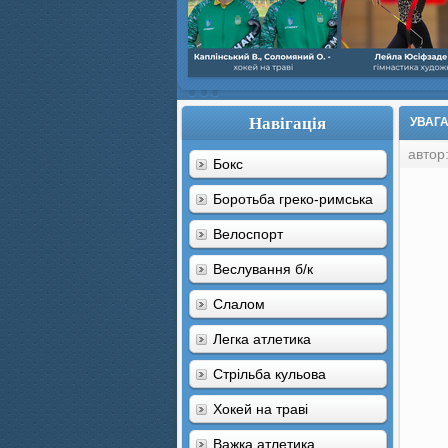
Навігація
УВАГА
автор
Бокс
Боротьба греко-римська
Велоспорт
Веслування б/к
Cлалом
Легка атлетика
Стрільба кульова
Хокей на траві
Важка атлетика