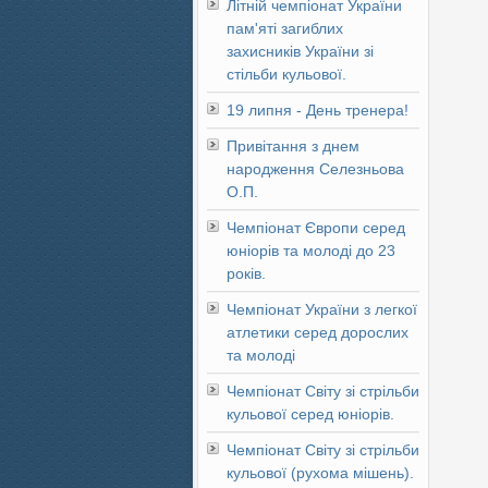
Літній чемпіонат України
пам'яті загиблих
захисників України зі
стільби кульової.
19 липня - День тренера!
Привітання з днем
народження Селезньова
О.П.
Чемпіонат Європи серед
юніорів та молоді до 23
років.
Чемпіонат України з легкої
атлетики серед дорослих
та молоді
Чемпіонат Світу зі стрільби
кульової серед юніорів.
Чемпіонат Світу зі стрільби
кульової (рухома мішень).