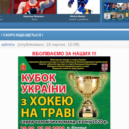
шайбою,Ігор Бич
Колісник- важка
веслвальний сл
на байдарках і 
кульова,Селезнь
каное,Максим Че
 ! СКОРО ВІДБУДЕТЬСЯ !
:
adminx
(опубліковано: 18 серпня, 10:08)
ВБОЛІВАЄМО ЗА НАШИХ !!!