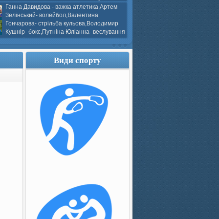
ков- боротьба греко-римська,Сергій
Ганна Давидова - важка атлетика,Артем
 атлетика,Вікторія Добротворська-
Зелінський- волейбол,Валентина
алом,Валерія Якушева - волейбол.
Гончарова- стрільба кульова,Володимир
Кушнір- бокс,Путніна Юліанна- веслування
каное,Моїсеєнко Марія- стрільба
ов Г. веслування на байдарках і
кін- бокс.
Види спорту