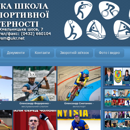
Документи
Контакти
Зворотній зв'язок
Фото і видео
Олександр- вел
Олександр- хок
художня,Максим 