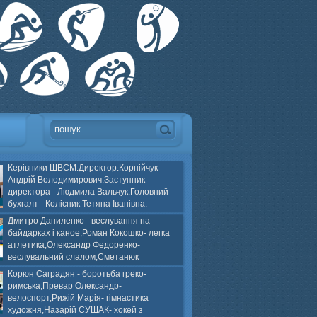
Керівники ШВСМ:Директор:Корнійчук
Андрій Володимирович.Заступник
директора - Людмила Вальчук.Головний
бухгалт - Колісник Тетяна Іванівна.
Дмитро Даниленко - веслування на
байдарках і каное,Роман Кокошко- легка
атлетика,Олександр Федоренко-
веслувальний слалом,Сметанюк
оспорт,Каплінський Володимир, Соломяний
Корюн Саградян - боротьба греко-
ей на траві,Лейла Юсіфзаде- гімнастика
римська,Превар Олександр-
Власюк- бокс,Нікіта БЕЛІК- хокей з шайбою.
велоспорт,Рижій Марія- гімнастика
художня,Назарій СУШАК- хокей з