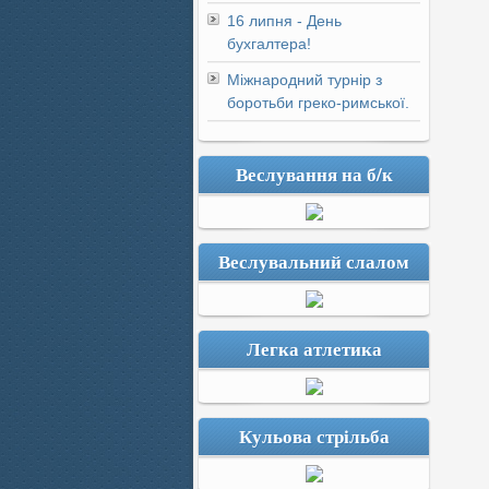
16 липня - День
бухгалтера!
Міжнародний турнір з
боротьби греко-римської.
Веслування на б/к
Веслувальний слалом
Легка атлетика
Кульова стрільба