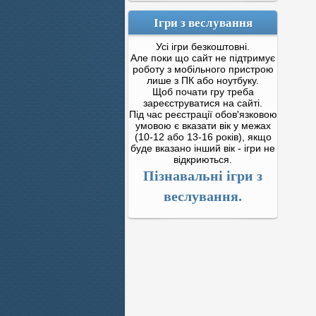
Ігри з веслування
Усі ігри безкоштовні.
Але поки що сайт не підтримує
роботу з мобільного пристрою
лише з ПК або ноутбуку.
Щоб почати гру треба
зареєструватися на сайті.
Під час реєстрації обов'язковою
умовою є вказати вік у межах
(10-12 або 13-16 років), якщо
буде вказано інший вік - ігри не
відкриються.
Пізнавальні ігри з
веслування.