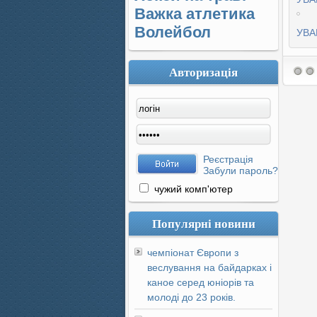
Важка атлетика
Волейбол
УВА
Авторизація
Реєстрація
Забули пароль?
чужий комп'ютер
Популярні новини
чемпіонат Європи з
веслування на байдарках і
каное серед юніорів та
молоді до 23 років.