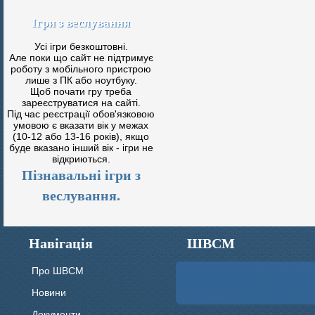
Ігри з веслування
Усі ігри безкоштовні.
Але поки що сайт не підтримує
роботу з мобільного пристрою
лише з ПК або ноутбуку.
Щоб почати гру треба
зареєструватися на сайті.
Під час реєстрації обов'язковою
умовою є вказати вік у межах
(10-12 або 13-16 років), якщо
буде вказано інший вік - ігри не
відкриються.
Пізнавальні ігри з
веслування.
Навігація
ШВСМ
Про ШВСМ
Новини
Документи