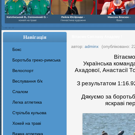
Навігація
Вітаємо Світлану Ахадову !
автор:
adminx
(опубліковано: 2
Бокс
Вітаємо
Боротьба греко-римська
Українська команда
Ахадової, Анастасії Т
Велоспорт
Веслування б/к
З результатом 1:16.9
Cлалом
Дякуємо за боротьбу
Легка атлетика
яскраві пе
Стрільба кульова
Хокей на траві
Важка атлетика