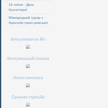
16 липня - День
бухгалтера!
Міжнародний турнір з
боротьби греко-римської.
Веслування на б/к
Веслувальний слалом
Легка атлетика
Кульова стрільба