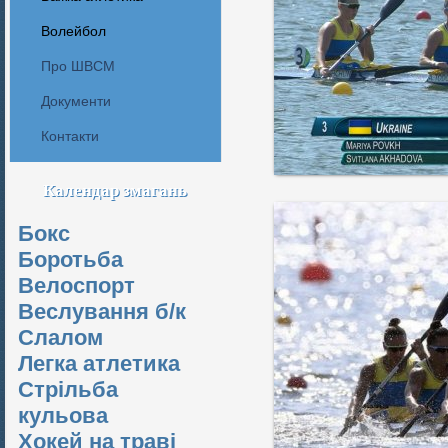
Волейбол
Про ШВСМ
Документи
Контакти
Календар змагань
Бокс
Боротьба
Велоспорт
Веслування б/к
Cлалом
Легка атлетика
Стрільба
кульова
Хокей на траві