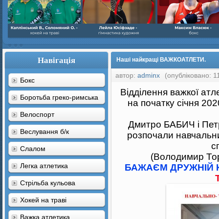
Навігація
Наші найкращі ВАЖКОАТЛЕТИ.
автор:
adminx
(опубліковано: 1
Бокс
Відділення важкої атл
Боротьба греко-римська
на початку січня 202
Велоспорт
Дмитро БАБИЧ і Пет
Веслування б/к
розпочали навчальни
с
Cлалом
(Володимир Тор
Легка атлетика
БАЖАЄМ ДРУЖНІЙ 
Стрільба кульова
Хокей на траві
Важка атлетика