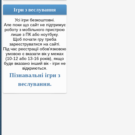
Ігри з веслування
Усі ігри безкоштовні.
Але поки що сайт не підтримує
роботу з мобільного пристрою
лише з ПК або ноутбуку.
Щоб почати гру треба
зареєструватися на сайті.
Під час реєстрації обов'язковою
умовою є вказати вік у межах
(10-12 або 13-16 років), якщо
буде вказано інший вік - ігри не
відкриються.
Пізнавальні ігри з
веслування.