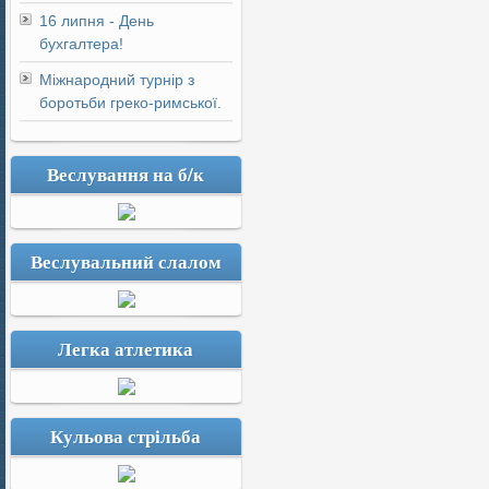
16 липня - День
бухгалтера!
Міжнародний турнір з
боротьби греко-римської.
Веслування на б/к
Веслувальний слалом
Легка атлетика
Кульова стрільба