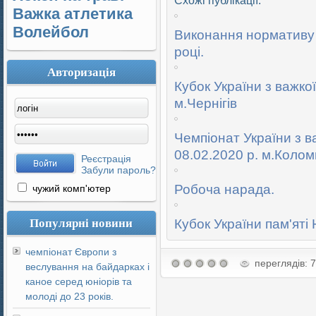
Схожі публікації:
Важка атлетика
Волейбол
Виконання нормативу 
році.
Авторизація
Кубок України з важкої
м.Чернігів
Чемпіонат України з в
08.02.2020 р. м.Колом
Реєстрація
Забули пароль?
Робоча нарада.
чужий комп'ютер
Популярні новини
Кубок України пам'яті
чемпіонат Європи з
переглядів: 
веслування на байдарках і
каное серед юніорів та
молоді до 23 років.