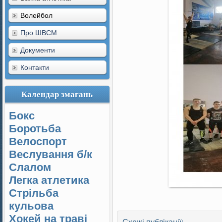
Волейбол
Про ШВСМ
Документи
Контакти
Календар змагань
Бокс
Боротьба
Велоспорт
Веслування б/к
Cлалом
Легка атлетика
Стрільба
кульова
Хокей на траві