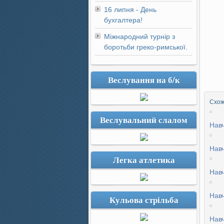
16 липня - День
бухгалтера!
Міжнародний турнір з
боротьби греко-римської.
Веслування на б/к
Схожі
Веслувальний слалом
Навч
Навч
Легка атлетика
Навч
Навч
Кульова стрільба
Навч