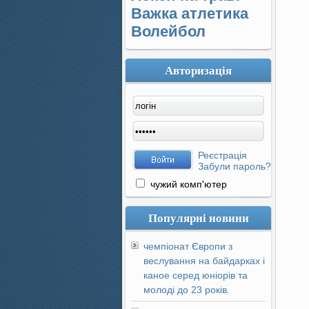
Важка атлетика
Волейбол
Авторизація
Реєстрація
Забули пароль?
чужий комп'ютер
Популярні новини
чемпіонат Європи з
веслування на байдарках і
каное серед юніорів та
молоді до 23 років.