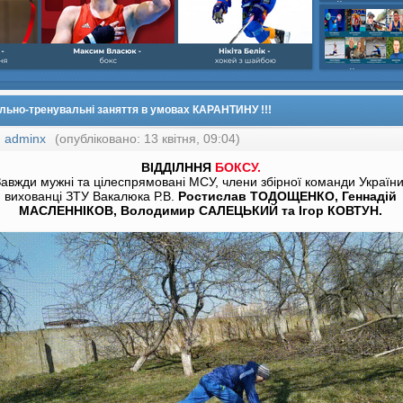
шайбою,Ігор Бич
Колісник- важка
веслвальний сл
на байдарках і 
кульова,Селезнь
каное,Максим Че
льно-тренувальні заняття в умовах КАРАНТИНУ !!!
:
adminx
(опубліковано: 13 квітня, 09:04)
ВІДДІЛННЯ
БОКСУ.
авжди мужні та цілеспрямовані МСУ, члени збірної команди України
вихованці ЗТУ Вакалюка Р.В.
Ростислав ТОДОЩЕНКО, Геннадій
МАСЛЕННІКОВ, Володимир САЛЕЦЬКИЙ та Ігор КОВТУН.