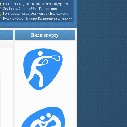
ков- боротьба греко-римська,Сергій
Ганна Давидова - важка атлетика,Артем
 атлетика,Вікторія Добротворська-
Зелінський- волейбол,Валентина
алом,Валерія Якушева - волейбол.
Гончарова- стрільба кульова,Володимир
Кушнір- бокс,Путніна Юліанна- веслування
каное,Моїсеєнко Марія- стрільба
ов Г. веслування на байдарках і
кін- бокс.
Види спорту
,