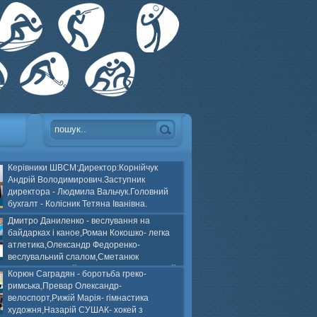
Керівники ШВСМ:Директор:Корнійчук
Андрій Володимирович.Заступник
директора - Людмила Вальчук.Головний
бухгалт - Колісник Тетяна Іванівна.
Дмитро Даниленко - веслування на
байдарках і каное,Роман Кокошко- легка
атлетика,Олександр Федоренко-
веслувальний слалом,Сметанюк
оспорт,Каплінський Володимир, Соломяний
Корюн Саградян - боротьба греко-
ей на траві,Лейла Юсіфзаде- гімнастика
римська,Превар Олександр-
Власюк- бокс,Нікіта БЕЛІК- хокей з шайбою.
велоспорт,Рижій Марія- гімнастика
художня,Назарій СУШАК- хокей з