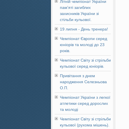
Літній чемпіонат України
пам'яті загиблих
захисників України зі
стільби кульової.
19 липня - День тренера!
Чемпіонат Європи серед
юніорів та молоді до 23
років.
Чемпіонат Світу зі стрільби
кульової серед юніорів.
Привітання з днем
народження Селезньова
О.П.
Чемпіонат України з легкої
атлетики серед дорослих
та молоді
Чемпіонат Світу зі стрільби
кульової (рухома мішень).