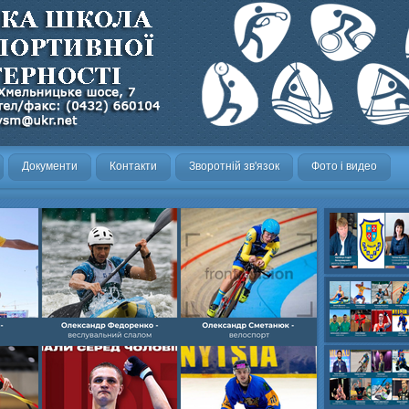
Документи
Контакти
Зворотній зв'язок
Фото і видео
Олександр- вел
Олександр- хок
художня,Максим 