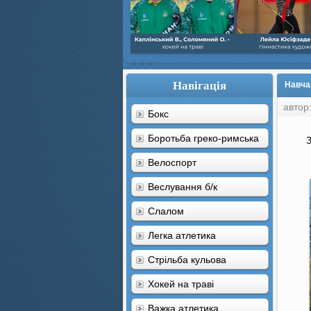
Навігація
Навча
автор
Бокс
Боротьба греко-римська
З
Велоспорт
Веслування б/к
Cлалом
Легка атлетика
Стрільба кульова
Хокей на траві
Важка атлетика