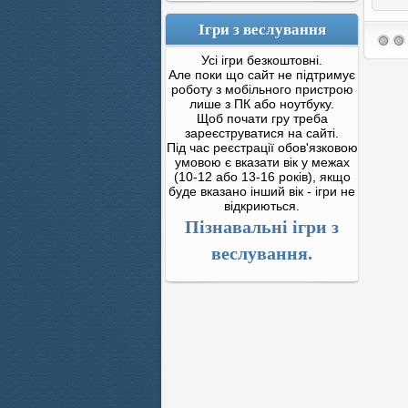
Ігри з веслування
Усі ігри безкоштовні.
Але поки що сайт не підтримує
роботу з мобільного пристрою
лише з ПК або ноутбуку.
Щоб почати гру треба
зареєструватися на сайті.
Під час реєстрації обов'язковою
умовою є вказати вік у межах
(10-12 або 13-16 років), якщо
буде вказано інший вік - ігри не
відкриються.
Пізнавальні ігри з
веслування.