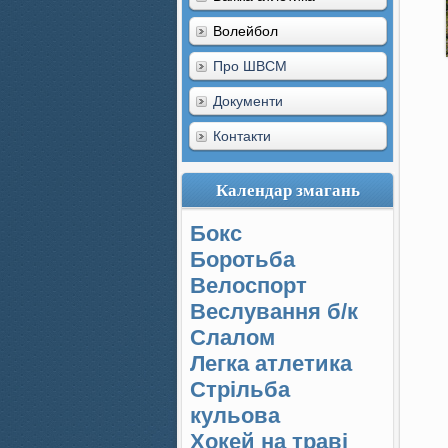
Волейбол
Про ШВСМ
Документи
Контакти
Календар змагань
Бокс
Боротьба
Велоспорт
Веслування б/к
Cлалом
Легка атлетика
Стрільба
кульова
Хокей на траві