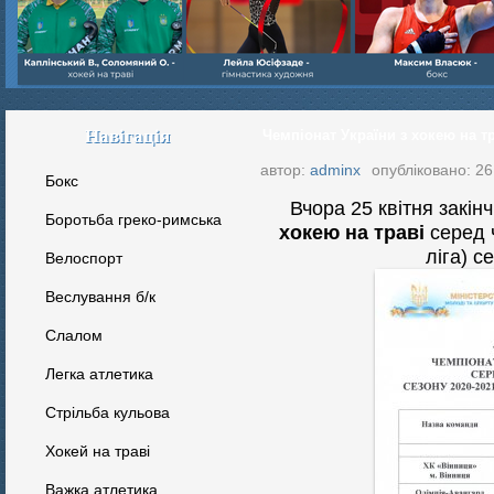
Навігація
Чемпіонат України з хокею на тра
автор:
adminx
опубліковано: 26 
Бокс
Вчора 25 квітня закін
Боротьба греко-римська
хокею на траві
серед 
ліга) с
Велоспорт
Веслування б/к
Cлалом
Легка атлетика
Стрільба кульова
Хокей на траві
Важка атлетика