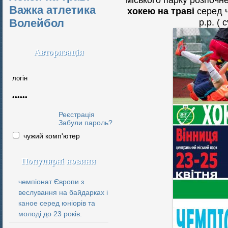
Важка атлетика
хокею на траві
серед 
Волейбол
р.р. ( 
Авторизація
Реєстрація
Забули пароль?
чужий комп'ютер
Популярні новини
чемпіонат Європи з
веслування на байдарках і
каное серед юніорів та
молоді до 23 років.