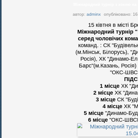
Міжнародний турнір з хокею на т
автор:
adminx
опубліковано: 16
15 ківтня в місті Б
Міжнародний турнір 
серед чоловічих ком
команд. : СК "Будівель
(м.Мінськ, Білорусь), "
Росія), ХК "Динамо-Ел
Барс"(м.Казань, Росія
"ОКС-ШВСМ
ПІД
1 місце
ХК "Ди
2 місце
ХК "Динам
3 місце
СК "Буді
4 місце
ХК "М
5 місце
"Динамо-Буді
6 місце
"ОКС-ШВСМ-