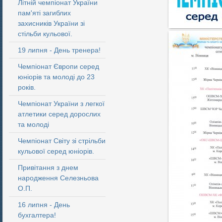
Літній чемпіонат України
пам'яті загиблих
захисників України зі
стільби кульової.
19 липня - День тренера!
Чемпіонат Європи серед
юніорів та молоді до 23
років.
Чемпіонат України з легкої
атлетики серед дорослих
та молоді
Чемпіонат Світу зі стрільби
кульової серед юніорів.
Привітання з днем
народження Селезньова
О.П.
16 липня - День
бухгалтера!