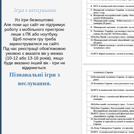
Ігри з веслування
Усі ігри безкоштовні.
Але поки що сайт не підтримує
роботу з мобільного пристрою
лише з ПК або ноутбуку.
Щоб почати гру треба
зареєструватися на сайті.
Під час реєстрації обов'язковою
умовою є вказати вік у межах
(10-12 або 13-16 років), якщо
буде вказано інший вік - ігри не
відкриються.
Пізнавальні ігри з
веслування.