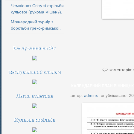
Чемпіонат Світу зі стрільби
кульової (рухома мішень).
Міжнародний турнір з
боротьби греко-римської.
Веслування на б/к
коментарів: 
Веслувальний слалом
КАЛЕНДАРНИЙ ПЛАН ВІННИЦЬКО
Легка атлетика
автор:
adminx
опубліковано: 20
Кульова стрільба