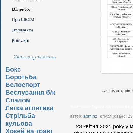
Волейбол
Про ШВСМ
Документи
Контакти
Календар змагань
Бокс
Боротьба
Велоспорт
коментарів: 
Веслування б/к
Cлалом
Легка атлетика
Чемпіонат України із хокею на тр
Стрільба
автор:
adminx
опубліковано: 23
кульова
23 квітня 2021 року у 
Хокей на траві
міського парку розпочн