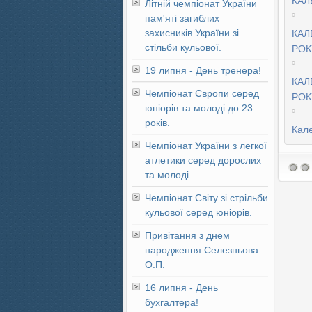
КАЛ
Літній чемпіонат України
пам'яті загиблих
захисників України зі
КАЛ
стільби кульової.
РОК
19 липня - День тренера!
КАЛ
Чемпіонат Європи серед
РОК
юніорів та молоді до 23
років.
Кал
Чемпіонат України з легкої
атлетики серед дорослих
та молоді
Чемпіонат Світу зі стрільби
кульової серед юніорів.
Привітання з днем
народження Селезньова
О.П.
16 липня - День
бухгалтера!