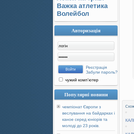
Важка атлетика
Волейбол
Авторизація
Реєстрація
Забули пароль?
чужий комп'ютер
Популярні новини
чемпіонат Європи з
Схожі
веслування на байдарках і
каное серед юніорів та
КАЛ
молоді до 23 років.