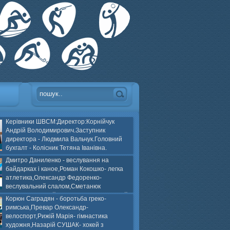
Керівники ШВСМ:Директор:Корнійчук
Андрій Володимирович.Заступник
директора - Людмила Вальчук.Головний
бухгалт - Колісник Тетяна Іванівна.
Дмитро Даниленко - веслування на
байдарках і каное,Роман Кокошко- легка
атлетика,Олександр Федоренко-
веслувальний слалом,Сметанюк
оспорт,Каплінський Володимир, Соломяний
Корюн Саградян - боротьба греко-
ей на траві,Лейла Юсіфзаде- гімнастика
римська,Превар Олександр-
Власюк- бокс,Нікіта БЕЛІК- хокей з шайбою.
велоспорт,Рижій Марія- гімнастика
художня,Назарій СУШАК- хокей з