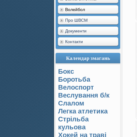
Волейбол
Про ШВСМ
Документи
Контакти
Календар змагань
Бокс
Боротьба
Велоспорт
Веслування б/к
Cлалом
Легка атлетика
Стрільба
кульова
Хокей на траві