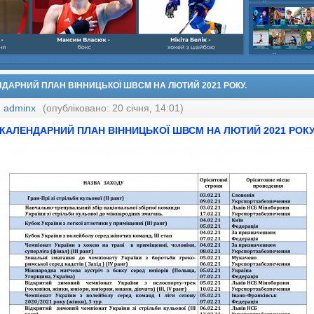
шайбою,Ігор Бич
Колісник- важка
веслвальний сл
на байдарках і 
кульова,Селезнь
каное,Максим Че
ДАРНИЙ ПЛАН ВІННИЦЬКОЇ ШВСМ НА ЛЮТИЙ 2021 РОКУ.
:
adminx
(опубліковано: 20 січня, 14:01)
КАЛЕНДАРНИЙ ПЛАН ВІННИЦЬКОЇ ШВСМ НА
ЛЮТИЙ
2021 РОКУ