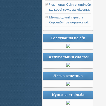
Чемпіонат Світу зі стрільби
кульової (рухома мішень).
Міжнародний турнір з
боротьби греко-римської.
Веслування на б/к
Веслувальний слалом
Легка атлетика
Кульова стрільба