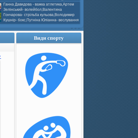
ков- боротьба греко-римська,Сергій
Ганна Давидова - важка атлетика,Артем
 атлетика,Вікторія Добротворська-
Зелінський- волейбол,Валентина
алом,Валерія Якушева - волейбол.
Гончарова- стрільба кульова,Володимир
Кушнір- бокс,Путніна Юліанна- веслування
каное,Моїсеєнко Марія- стрільба
ов Г. веслування на байдарках і
кін- бокс.
Види спорту
.