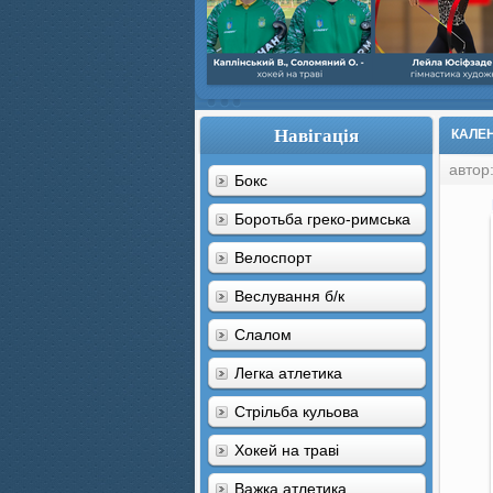
Навігація
КАЛЕН
автор
Бокс
Боротьба греко-римська
Велоспорт
Веслування б/к
Cлалом
Легка атлетика
Стрільба кульова
Хокей на траві
Важка атлетика