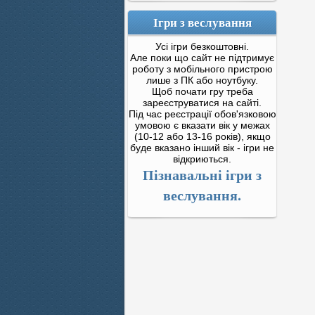
Ігри з веслування
Усі ігри безкоштовні.
Але поки що сайт не підтримує
роботу з мобільного пристрою
лише з ПК або ноутбуку.
Щоб почати гру треба
зареєструватися на сайті.
Під час реєстрації обов'язковою
умовою є вказати вік у межах
(10-12 або 13-16 років), якщо
буде вказано інший вік - ігри не
відкриються.
Пізнавальні ігри з
веслування.