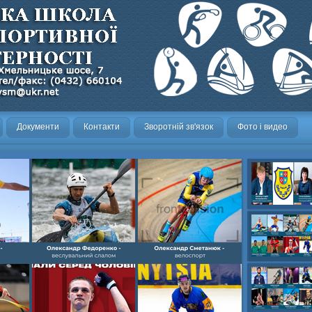
Документи
Контакти
Зворотній зв'язок
Фото і видео
Олександр- вел
Олександр- хок
художня,Максим 