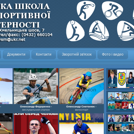
Документи
Контакти
Зворотній зв'язок
Фото і видео
Олександр- вел
Олександр- хок
художня,Максим 