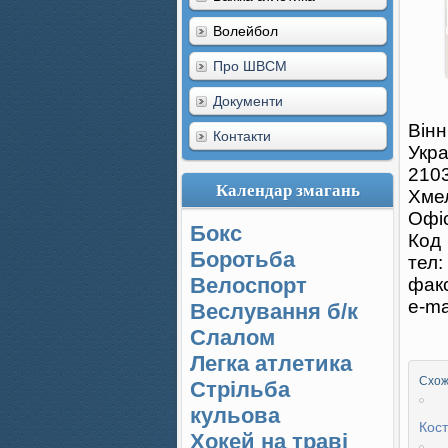
Волейбол
Про ШВСМ
Документи
Вінн
Контакти
Укра
2103
Календар змагань
Хме
Офіс
Бокс
Код
Боротьба
тел:
Велоспорт
факс
e-ma
Веслування б/к
Cлалом
Легка атлетика
Схожі
Стрільба
кульова
Кост
Хокей на траві