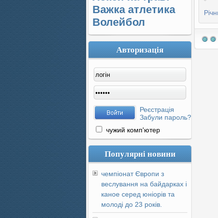
Важка атлетика
Річн
Волейбол
Авторизація
Реєстрація
Забули пароль?
чужий комп'ютер
Популярні новини
чемпіонат Європи з
веслування на байдарках і
каное серед юніорів та
молоді до 23 років.