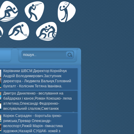
Керівники ШВСМ:Директор:Корнійчук
Андрій Володимирович.Заступник
директора - Людмила Вальчук.Головний
бухгалт - Колісник Тетяна Іванівна.
Дмитро Даниленко - веслування на
байдарках і каное,Роман Кокошко- легка
атлетика,Олександр Федоренко-
веслувальний слалом,Сметанюк
оспорт,Каплінський Володимир, Соломяний
Корюн Саградян - боротьба греко-
ей на траві,Лейла Юсіфзаде- гімнастика
римська,Превар Олександр-
Власюк- бокс,Нікіта БЕЛІК- хокей з шайбою.
велоспорт,Рижій Марія- гімнастика
художня,Назарій СУШАК- хокей з