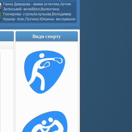
ков- боротьба греко-римська,Сергій
Ганна Давидова - важка атлетика,Артем
 атлетика,Вікторія Добротворська-
Зелінський- волейбол,Валентина
алом,Валерія Якушева - волейбол.
Гончарова- стрільба кульова,Володимир
Кушнір- бокс,Путніна Юліанна- веслування
каное,Моїсеєнко Марія- стрільба
ов Г. веслування на байдарках і
кін- бокс.
Види спорту