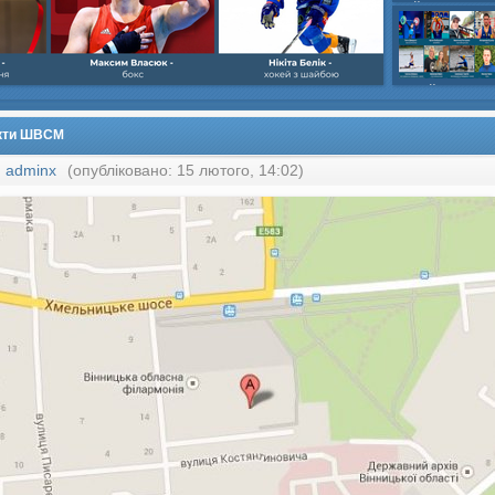
шайбою,Ігор Бич
Колісник- важка
веслвальний сл
на байдарках і 
кульова,Селезнь
каное,Максим Че
кти ШВСМ
:
adminx
(опубліковано: 15 лютого, 14:02)