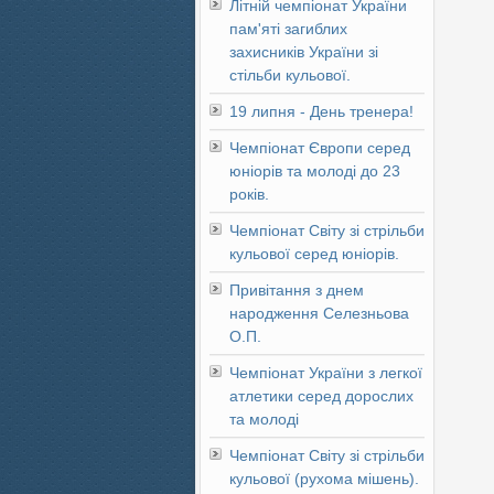
Літній чемпіонат України
пам'яті загиблих
захисників України зі
стільби кульової.
19 липня - День тренера!
Чемпіонат Європи серед
юніорів та молоді до 23
років.
Чемпіонат Світу зі стрільби
кульової серед юніорів.
Привітання з днем
народження Селезньова
О.П.
Чемпіонат України з легкої
атлетики серед дорослих
та молоді
Чемпіонат Світу зі стрільби
кульової (рухома мішень).