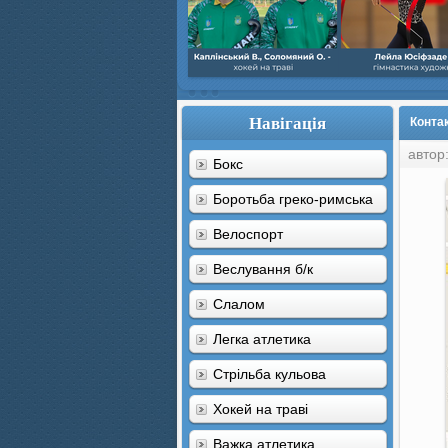
Навігація
Конта
автор
Бокс
Боротьба греко-римська
Велоспорт
Веслування б/к
Cлалом
Легка атлетика
Стрільба кульова
Хокей на траві
Важка атлетика