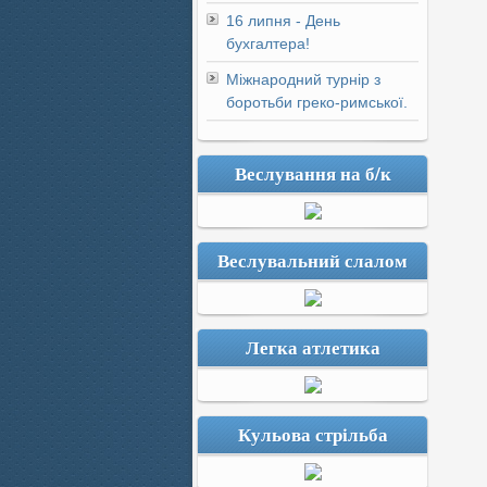
16 липня - День
бухгалтера!
Міжнародний турнір з
боротьби греко-римської.
Веслування на б/к
Веслувальний слалом
Легка атлетика
Кульова стрільба