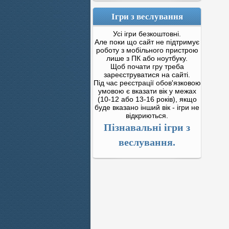
Ігри з веслування
Усі ігри безкоштовні.
Але поки що сайт не підтримує
роботу з мобільного пристрою
лише з ПК або ноутбуку.
Щоб почати гру треба
зареєструватися на сайті.
Під час реєстрації обов'язковою
умовою є вказати вік у межах
(10-12 або 13-16 років), якщо
буде вказано інший вік - ігри не
відкриються.
Пізнавальні ігри з
веслування.