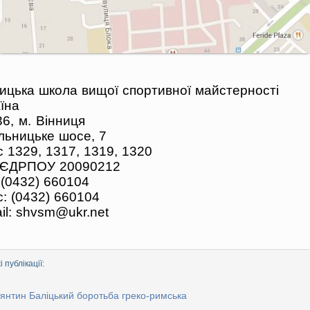
ицька школа вищої спортивної майстерності
їна
6, м. Вінниця
льницьке шосе, 7
 1329, 1317, 1319, 1320
 ЄДРПОУ 20090212
 (0432) 660104
: (0432) 660104
il: shvsm@ukr.net
 публікації:
янтин Баліцький боротьба греко-римська