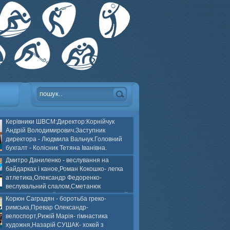
Керівники ШВСМ:Директор:Корнійчук
Андрій Володимирович.Заступник
директора - Людмила Вальчук.Головний
бухгалт - Колісник Тетяна Іванівна.
Дмитро Даниленко - веслування на
байдарках і каное,Роман Кокошко- легка
атлетика,Олександр Федоренко-
веслувальний слалом,Сметанюк
оспорт,Каплінський Володимир, Соломяний
Корюн Саградян - боротьба греко-
ей на траві,Лейла Юсіфзаде- гімнастика
римська,Превар Олександр-
Власюк- бокс,Нікіта БЕЛІК- хокей з шайбою.
велоспорт,Рижій Марія- гімнастика
художня,Назарій СУШАК- хокей з