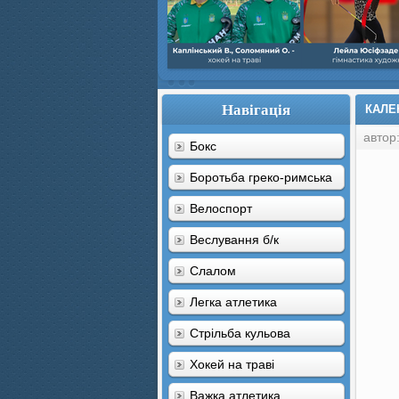
Навігація
КАЛЕ
автор
Бокс
Боротьба греко-римська
Велоспорт
Веслування б/к
Cлалом
Легка атлетика
Стрільба кульова
Хокей на траві
Важка атлетика