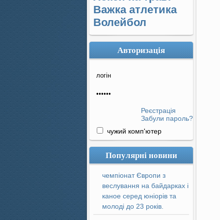
Важка атлетика
Волейбол
Авторизація
Реєстрація
Забули пароль?
чужий комп'ютер
Популярні новини
чемпіонат Європи з
веслування на байдарках і
каное серед юніорів та
молоді до 23 років.