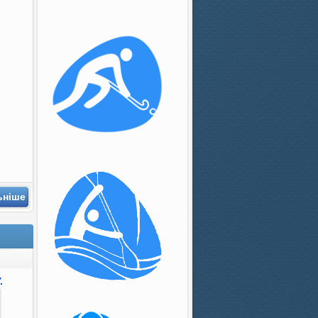
ьніше
.