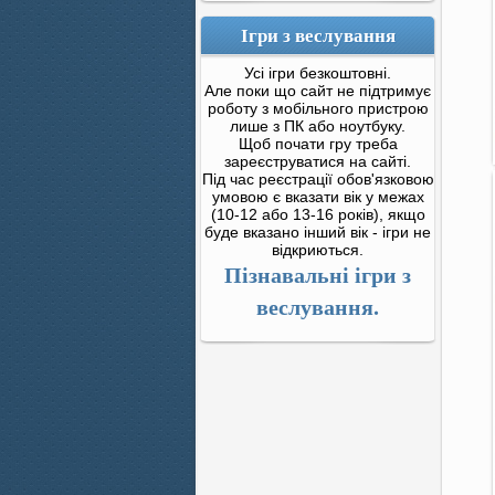
Ігри з веслування
Усі ігри безкоштовні.
Але поки що сайт не підтримує
роботу з мобільного пристрою
лише з ПК або ноутбуку.
Щоб почати гру треба
зареєструватися на сайті.
Під час реєстрації обов'язковою
умовою є вказати вік у межах
(10-12 або 13-16 років), якщо
буде вказано інший вік - ігри не
відкриються.
Пізнавальні ігри з
веслування.