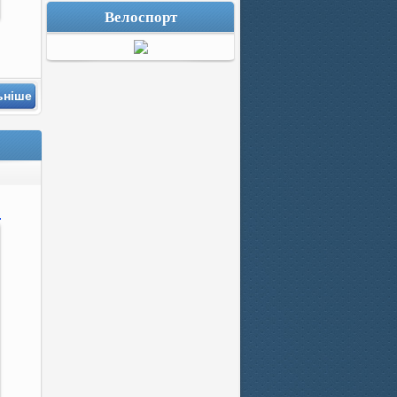
Велоспорт
ьніше
.