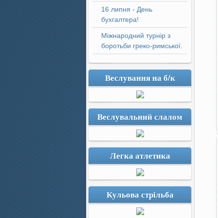
16 липня - День
бухгалтера!
Міжнародний турнір з
боротьби греко-римської.
Веслування на б/к
Веслувальний слалом
Легка атлетика
Кульова стрільба