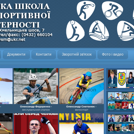
Документи
Контакти
Зворотній зв'язок
Фото і видео
Олександр- вел
Олександр- хок
художня,Максим 