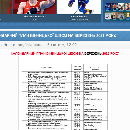
шайбою,Ігор Бич
Колісник- важка
веслвальний сл
на байдарках і 
кульова,Селезнь
каное,Максим Че
НДАРНИЙ ПЛАН ВІННИЦЬКОЇ ШВСМ НА БЕРЕЗЕНЬ 2021 РОКУ.
:
adminx
опубліковано: 16 лютого, 12:02
КАЛЕНДАРНИЙ ПЛАН ВІННИЦЬКОЇ ШВСМ НА
БЕРЕЗЕНЬ
2021 РОКУ