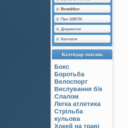
Волейбол
Про ШВСМ
Документи
Контакти
Календар змагань
Бокс
Боротьба
Велоспорт
Веслування б/к
Cлалом
Легка атлетика
Стрільба
кульова
Хокей на траві