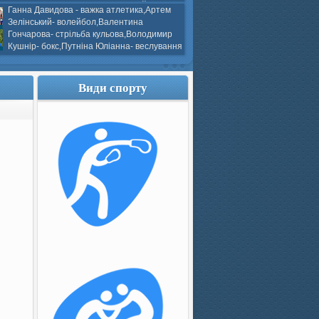
ков- боротьба греко-римська,Сергій
Ганна Давидова - важка атлетика,Артем
 атлетика,Вікторія Добротворська-
Зелінський- волейбол,Валентина
алом,Валерія Якушева - волейбол.
Гончарова- стрільба кульова,Володимир
Кушнір- бокс,Путніна Юліанна- веслування
каное,Моїсеєнко Марія- стрільба
ов Г. веслування на байдарках і
кін- бокс.
Види спорту