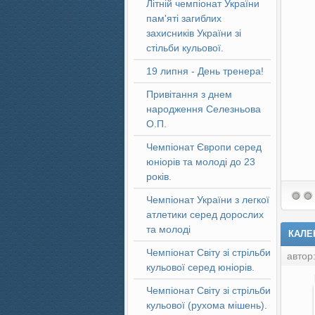
Літній чемпіонат України
пам'яті загиблих
захисників України зі
стільби кульової.
19 липня - День тренера!
Привітання з днем
народження Селезньова
О.П.
Чемпіонат Європи серед
юніорів та молоді до 23
років.
Чемпіонат України з легкої
атлетики серед дорослих
та молоді
КАЛЕ
Чемпіонат Світу зі стрільби
автор
кульової серед юніорів.
Чемпіонат Світу зі стрільби
кульової (рухома мішень).