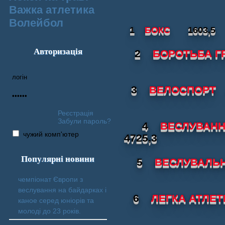
Важка атлетика
Волейбол
1
БОКС
1603,5
Авторизація
2
БОРОТЬБА Г
3
ВЕЛОСПОРТ
Реєстрація
Забули пароль?
4
ВЕСЛУВАНН
чужий комп'ютер
4725,3
Популярні новини
5
ВЕСЛУВАЛЬ
чемпіонат Європи з
веслування на байдарках і
6
ЛЕГКА АТЛЕТ
каное серед юніорів та
молоді до 23 років.