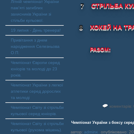
Літній чемпіонат України
7
СТРІЛЬБА К
пам'яті загиблих
захисників України зі
стільби кульової.
8
ХОКЕЙ НА ТР
19 липня - День тренера!
Привітання з днем
народження Селезньова
РАЗОМ
О.П.
Чемпіонат Європи серед
юніорів та молоді до 23
років.
Чемпіонат України з легкої
атлетики серед дорослих
та молоді
коментарів: 
Чемпіонат Світу зі стрільби
кульової серед юніорів.
Чемпіонат України з боксу серед 
Чемпіонат Світу зі стрільби
кульової (рухома мішень).
автор:
adminx
опубліковано: 20