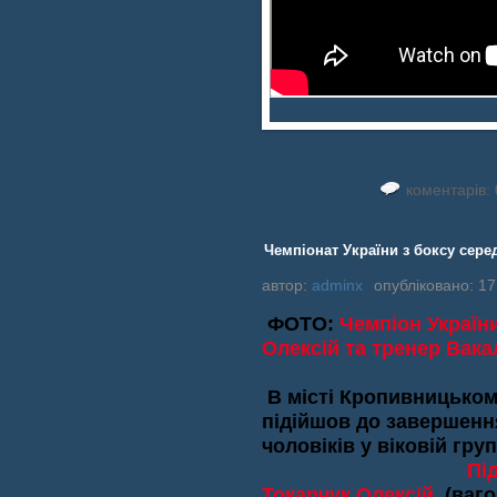
коментарів: 
Чемпіонат України з боксу сере
автор:
adminx
опубліковано: 17
ФОТО:
Чемпіон України 
Олексій та тренер Вака
В місті Кропивницьком
підійшов до завершення
чоловіків у віковій груп
Пі
Токарчук Олексій
(ваго