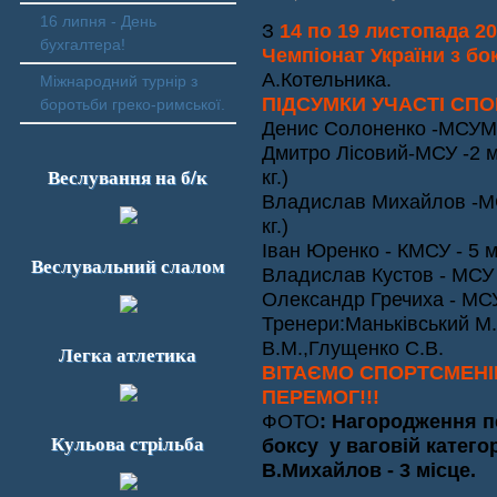
16 липня - День
З
14 по 19 листопада 20
бухгалтера!
Чемпіонат України з бо
А.Котельника.
Міжнародний турнір з
ПІДСУМКИ УЧАСТІ СПО
боротьби греко-римської.
Денис Солоненко -МСУМК -
Дмитро Лісовий-МСУ -2 мі
Веслування на б/к
к
Владислав Михайлов -МСУ
кг.)
Іван Юренко - КМСУ - 5 мі
Веслувальний слалом
Владислав Кустов - МСУ - 
Олександр Гречиха - МСУ -
Тренери:Маньківський М.
В.М.,Глущенко С.В.
Легка атлетика
ВІТАЄМО СПОРТСМЕНІВ
ПЕРЕМОГ!!!
ФОТО
: Нагородження п
Кульова стрільба
боксу у ваговій категор
В.Михайлов - 3 місце.