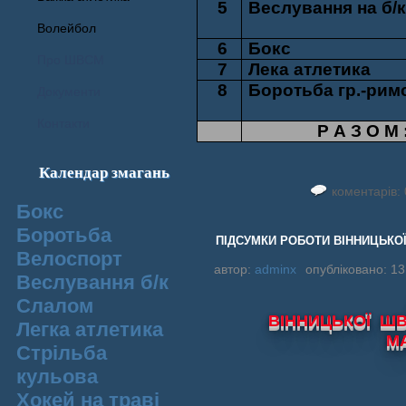
5
Веслування на б/к
Волейбол
6
Бокс
Про ШВСМ
7
Лека атлетика
8
Боротьба гр.-рим
Документи
Контакти
Р А З О М 
Календар змагань
коментарів: 
Бокс
Боротьба
ПІДСУМКИ РОБОТИ ВІННИЦЬКОЇ 
Велоспорт
автор:
adminx
опубліковано: 13
Веслування б/к
Cлалом
ВІННИЦЬКОЇ Ш
Легка атлетика
М
Стрільба
кульова
Хокей на траві