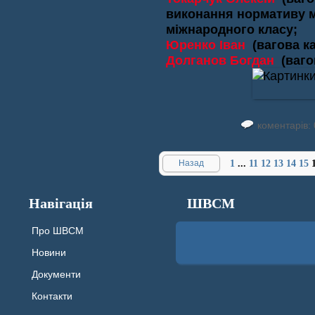
виконання нормативу м
міжнародного класу;
Юренко Іван
(вагова ка
Долганов Богдан
(ваго
коментарів: 
Назад
1
...
11
12
13
14
15
Навігація
ШВСМ
Про ШВСМ
Новини
Документи
Контакти