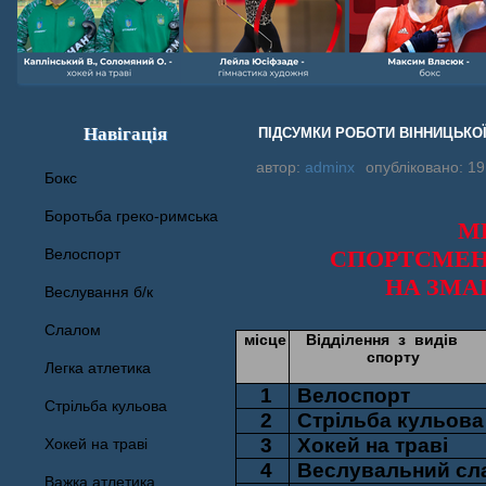
Навігація
ПІДСУМКИ РОБОТИ ВІННИЦЬКОЇ 
автор:
adminx
опубліковано: 19
Бокс
Боротьба греко-римська
М
Велоспорт
СПОРТСМЕ
НА
ЗМА
Веслування б/к
Cлалом
місце
Відділення
з
видів
спорту
Легка атлетика
1
Велоспорт
Стрільба кульова
2
Стрільба кульова
3
Хокей на траві
Хокей на траві
4
Веслувальний сл
Важка атлетика