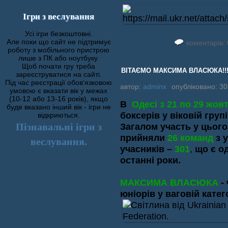
Ігри з веслування
Усі ігри безкоштовні.
Але поки що сайт не підтримує
коментарів: 
роботу з мобільного пристрою
лише з ПК або ноутбуку.
Щоб почати гру треба
ВІТАЄМО МАКСИМА ВЛАСЮКА!!
зареєструватися на сайті.
Під час реєстрації обов'язковою
автор:
adminx
опубліковано: 30
умовою є вказати вік у межах
(10-12 або 13-16 років), якщо
В
Одесі з 21 по 29 жов
буде вказано інший вік - ігри не
боксерів у віковій груп
відкриються.
Пізнавальні ігри з
Загалом участь у цього
прийняли
26 команд
з 
веслування.
учасників –
301
,
що є о
останні роки.
МАКСИМА ВЛАСЮКА
-
юніорів у ваговій катего