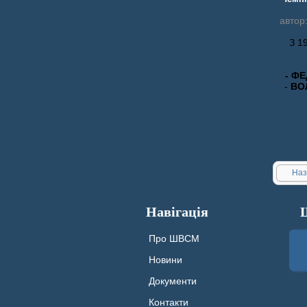
автор
З 1
- ФЕ
-
ВО
Наз
Навігація
Про ШВСМ
Новини
Документи
Контакти