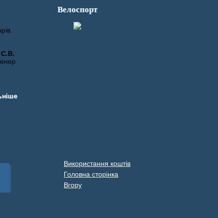
Велоспорт
рів.
С.В.
ренер
ьніше
Використання коштів
Головна сторінка
Вгору