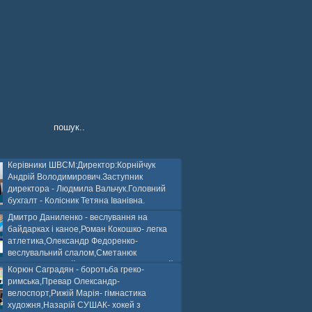
Керівники ШВСМ:Директор:Корнійчук
Андрій Володимирович.Заступник
директора - Людмила Вальчук.Головний
бухгалт - Колісник Тетяна Іванівна.
Дмитро Даниленко - веслування на
байдарках і каное,Роман Кокошко- легка
атлетика,Олександр Федоренко-
веслувальний слалом,Сметанюк
оспорт,Каплінський Володимир, Соломяний
Корюн Саградян - боротьба греко-
ей на траві,Лейла Юсіфзаде- гімнастика
римська,Превар Олександр-
Власюк- бокс,Нікіта БЕЛІК- хокей з шайбою.
велоспорт,Рижій Марія- гімнастика
художня,Назарій СУШАК- хокей з