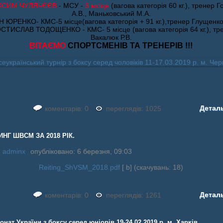
КСИМ ЧУЛЯЧЄЄВ
- МСУ -
3 мсіце
(вагова категорія 60 кг.), тренер 
А.В., Маньковський М.А.
АН ЮРЕНКО- КМС-5 місце(вагова категорія + 91 кг.),тренер Глущенко
ОСТИСЛАВ ТОДОЩЕНКО - КМС- 5 місце (вагова категорія 64 кг.), тр
Вакалюк Р.В.
ВІТАЄМО
СПОРТСМЕНІВ ТА ТРЕНЕРІВ !!!
Детал
коментарів: 0
переглядів: 1025
НГ ШВСМ ЗА 2018 РІК.
:
adminx
опубліковано: 6 березня, 09:03
Reiting_ShVSM_2018.pdf
[ b] (cкачувань: 18)
Детал
коментарів: 0
переглядів: 1261
онат України з боксу серед юніорів 19-24.02.2019 р. м. Харків