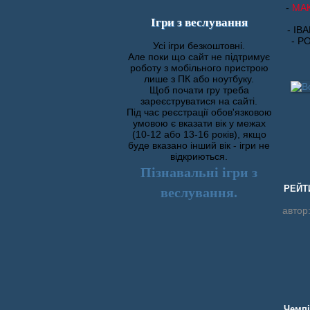
-
МА
Ігри з веслування
- ІВ
- Р
Усі ігри безкоштовні.
Але поки що сайт не підтримує
роботу з мобільного пристрою
лише з ПК або ноутбуку.
Щоб почати гру треба
зареєструватися на сайті.
Під час реєстрації обов'язковою
умовою є вказати вік у межах
(10-12 або 13-16 років), якщо
буде вказано інший вік - ігри не
відкриються.
Пізнавальні ігри з
веслування.
РЕЙТИ
автор
Чемпі