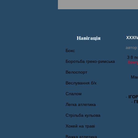
Навігація
XXXIV
автор
Бокс
З 8 п
Боротьба греко-римська
бокс
Велоспорт
Мак
Веслування б/к
Cлалом
-
ІГО
-
Г
Легка атлетика
Стрільба кульова
Хокей на траві
Важка атлетика