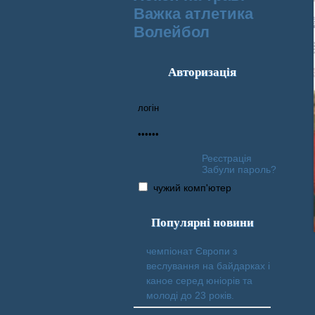
Важка атлетика
Волейбол
Авторизація
Реєстрація
Забули пароль?
чужий комп'ютер
Популярні новини
чемпіонат Європи з
веслування на байдарках і
каное серед юніорів та
молоді до 23 років.