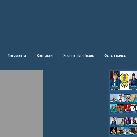
Документи
Контакти
Зворотній зв'язок
Фото і видео
Олександр- вел
Олександр- хок
художня,Максим 