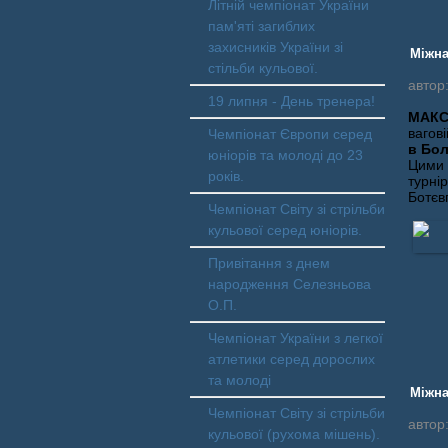
Літній чемпіонат України
пам'яті загиблих
захисників України зі
Міжна
стільби кульової.
автор
19 липня - День тренера!
МАК
вагові
Чемпіонат Європи серед
в Бол
юніорів та молоді до 23
Цими 
років.
турні
Ботєв
Чемпіонат Світу зі стрільби
кульової серед юніорів.
Привітання з днем
народження Селезньова
О.П.
Чемпіонат України з легкої
атлетики серед дорослих
та молоді
Міжна
Чемпіонат Світу зі стрільби
автор
кульової (рухома мішень).