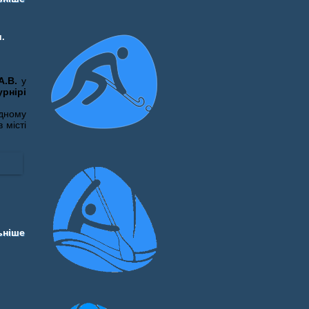
я.
А.В.
у
рнірі
дному
 місті
ьніше