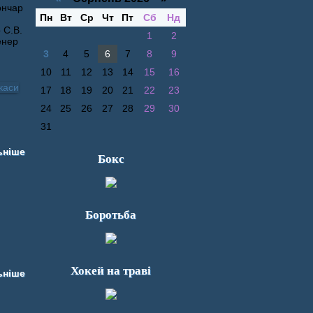
Гончар
Пн
Вт
Ср
Чт
Пт
Сб
Нд
 С.В.
1
2
енер
3
4
5
6
7
8
9
10
11
12
13
14
15
16
17
18
19
20
21
22
23
24
25
26
27
28
29
30
31
ьніше
Бокс
Боротьба
Хокей на траві
ьніше