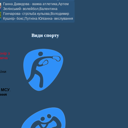
ков- боротьба греко-римська,Сергій
Ганна Давидова - важка атлетика,Артем
 атлетика,Вікторія Добротворська-
Зелінський- волейбол,Валентина
алом,Валерія Якушева - волейбол.
Гончарова- стрільба кульова,Володимир
Кушнір- бокс,Путніна Юліанна- веслування
каное,Моїсеєнко Марія- стрільба
ов Г. веслування на байдарках і
кін- бокс.
Види спорту
рнір з
вича
.
аїни
у МСУ
.
ння