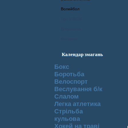
Волейбол
Про ШВСМ
Документи
Контакти
Календар змагань
Бокс
Боротьба
Велоспорт
Веслування б/к
Cлалом
Легка атлетика
Стрільба
кульова
Хокей на траві