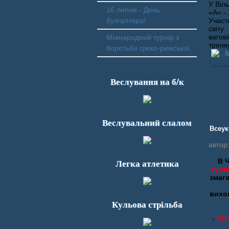
У Віл
16 липня - День
«А» -
бухгалтера!
Участ
світу
вагов
Міжнародний турнір з
трене
боротьби греко-римської.
Веслування на б/к
Веслувальний слалом
Всеук
автор
Легка атлетика
В 
турн
змага
вихо
Кульова стрільба
-
ВЛ