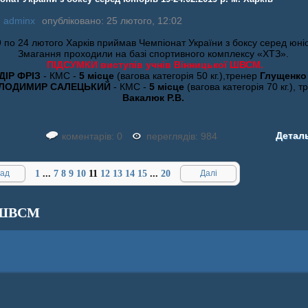
:
adminx
опубліковано: 25 лютого, 12:02
9 по 24 лютого Харків приймав Чемпіонат України з боксу серед юніо
Змагання проходили на базі спортивного комплексу «ХТЗ».
ПІДСУМКИ виступів учнів Вінницької ШВСМ.
ДІР ФРІЗ
- КМС -
5 місце
(вагова категорія 50 кг.),тренер
Глущенко 
ЛОДИМИР САЛЕЦЬКИЙ
- КМС -
5 місце
(вагова категорія 70 кг.), т
Вакалюк Р.В.
Детал
коментарів: 0
переглядів: 984
ад
1
...
7
8
9
10
11
12
13
14
15
...
20
Далі
ШВСМ