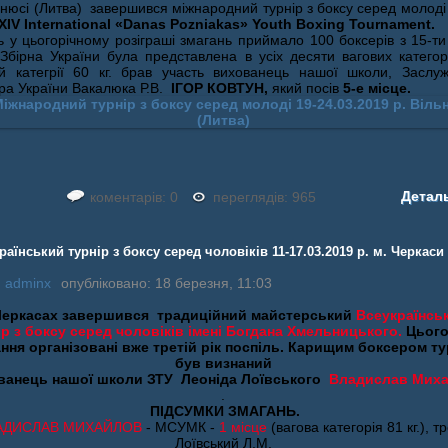
ьнюсі (Литва) завершився міжнародний турнір з боксу серед молоді
XIV International «Danas Pozniakas» Youth Boxing Tournament.
ь у цьогорічному розіграші змагань приймало 100 боксерів з 15-ти
. Збірна України була представлена в усіх десяти вагових категор
ій категрії 60 кг. брав участь вихованець нашої школи, Заслу
ра України Вакалюка Р.В.
ІГОР КОВТУН,
який посів
5-е місце.
Детал
коментарів: 0
переглядів: 965
раїнський турнір з боксу серед чоловіків 11-17.03.2019 р. м. Черкаси
:
adminx
опубліковано: 18 березня, 11:03
Черкасах завершився традиційний майстерський
Всеукраїнсь
ір з боксу серед чоловіків імені Богдана Хмельницького.
Цього
ння організовані вже третій рік поспіль. Карищим боксером ту
був визнаний
ванець нашої школи ЗТУ Леоніда Лоївського
Владислав Мих
.
ПІДСУМКИ ЗМАГАНЬ.
АДИСЛАВ МИХАЙЛОВ
- МСУМК -
1 місце
(вагова категорія 81 кг.), т
Лоївський Л.М.