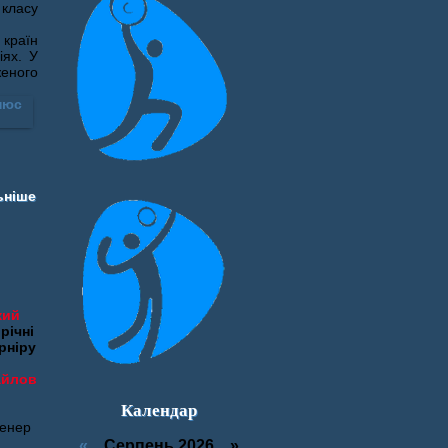
 класу
 країн
іях. У
женого
ьніше
кий
річні
рніру
айлов
Календар
ренер
«
Серпень 2026 »