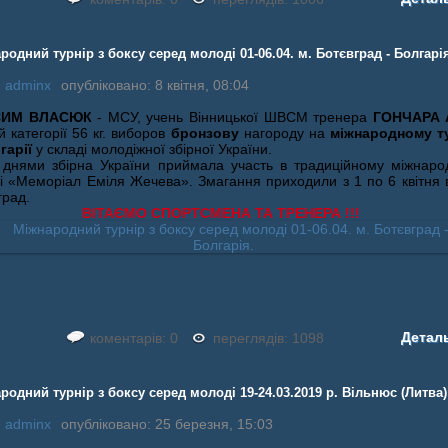
родний турнір з боксу серед молоді 01-06.04. м. Ботєвград - Болгарі
:
adminx
опубліковано: 8 квітня, 08:04
СИМ ВЛАСЮК
- МСУ, учень Вінницької ШВСМ тренера
ГОНЧАРА 
й категорії 56 кг. виборов
бронзову
нагороду на
міжнародному ту
гарії
у складі молодіжної збірної України.
днями збірна України приймала участь в традиційному міжнаро
рі «Меморіал Еміля Жечева». Змагання приходили з 1 по 6 квітня в
град.
ВІТАЄМО СПОРТСМЕНА ТА ТРЕНЕРА !!!
Детал
коментарів: 0
переглядів: 1098
родний турнір з боксу серед молоді 19-24.03.2019 р. Вільнюс (Литва)
:
adminx
опубліковано: 25 березня, 15:03