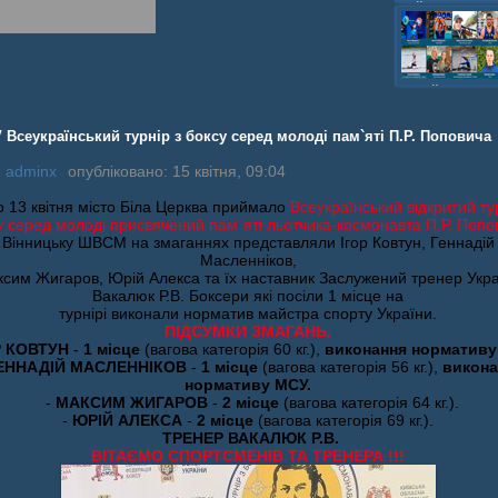
шайбою,Ігор Бич
Колісник- важка
веслвальний сл
на байдарках і 
кульова,Селезнь
каное,Максим Че
 Всеукраїнський турнір з боксу серед молоді пам`яті П.Р. Поповича
:
adminx
опубліковано: 15 квітня, 09:04
о 13 квітня місто Біла Церква приймало
Всеукраїнський відкритий ту
у серед молоді присвячений пам`яті льотчика-космонавта П.Р. Попо
Вінницьку ШВСМ на змаганнях представляли Ігор Ковтун, Геннадій
Масленніков,
сим Жигаров, Юрій Алекса та їх наставник Заслужений тренер Укр
Вакалюк Р.В. Боксери які посіли 1 місце на
турнірі виконали норматив майстра спорту України.
ПІДСУМКИ ЗМАГАНЬ.
Р КОВТУН
-
1 місце
(вагова категорія 60 кг.),
виконання норматив
ЕННАДІЙ МАСЛЕННІКОВ
-
1 місце
(вагова категорія 56 кг.),
викона
нормативу МСУ.
-
МАКСИМ ЖИГАРОВ
-
2 місце
(вагова категорія 64 кг.).
-
ЮРІЙ АЛЕКСА
-
2 місце
(вагова категорія 69 кг.).
ТРЕНЕР ВАКАЛЮК Р.В.
ВІТАЄМО СПОРТСМЕНІВ ТА ТРЕНЕРА !!!