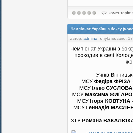
коментарів: 
Чемпіонат України з боксу (чоло
автор:
adminx
опубліковано: 17
Чемпіонат України з бокс
проходив в селі Колоде
жо
Учнів Вінницьк
МСУ
Федіра ФРІЗА
МСУ
Іллю СУСЛОВА 
МСУ
Максима ЖИГАРОВ
МСУ
Ігоря КОВТУНА -
МСУ
Геннадія МАСЛЕ
ЗТУ
Романа ВАКАЛЮКА