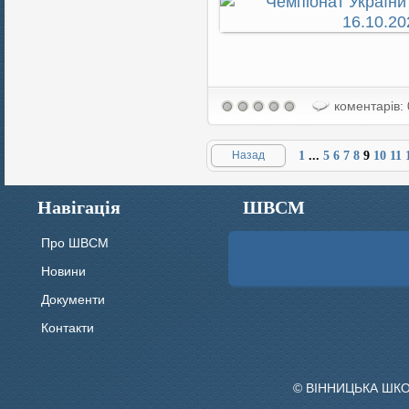
коментарів: 
Назад
1
...
5
6
7
8
9
10
11
Навігація
ШВСМ
Про ШВСМ
Новини
Документи
Контакти
© ВІННИЦЬКА ШК