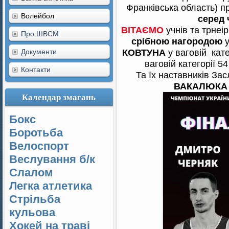
Франківська область) 
Волейбол
серед 
ВІТАЄМО
учнів та трнеі
Про ШВСМ
срібною нагородою
у
КОВТУНА
у ваговій катег
Документи
ваговій категорії 54
Контакти
Та їх наставників За
ВАКАЛЮКА 
Календар змагань
Бокс
Боротьба
Велоспорт
Веслування б/к
Cлалом
Легка атлетика
Стрільба
кульова
Хокей на траві