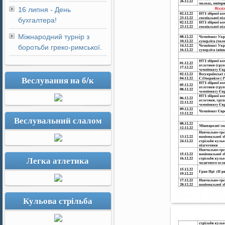
16 липня - День
бухгалтера!
Міжнародний турнір з
боротьби греко-римської.
Веслування на б/к
Веслувальний слалом
Легка атлетика
Кульова стрільба