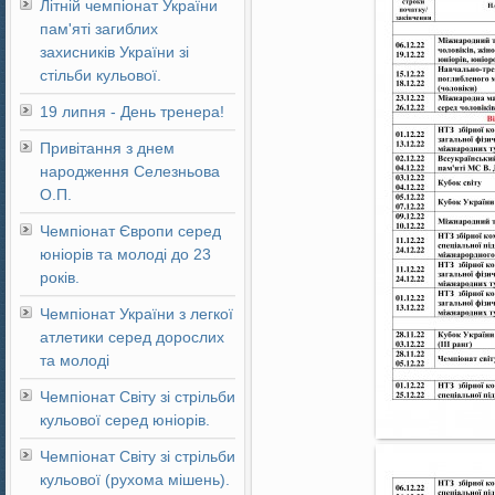
Літній чемпіонат України
пам'яті загиблих
захисників України зі
стільби кульової.
19 липня - День тренера!
Привітання з днем
народження Селезньова
О.П.
Чемпіонат Європи серед
юніорів та молоді до 23
років.
Чемпіонат України з легкої
атлетики серед дорослих
та молоді
Чемпіонат Світу зі стрільби
кульової серед юніорів.
Чемпіонат Світу зі стрільби
кульової (рухома мішень).