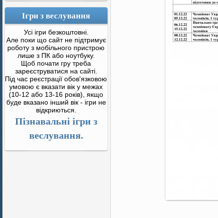
Ігри з веслування
Усі ігри безкоштовні.
Але поки що сайт не підтримує
роботу з мобільного пристрою
лише з ПК або ноутбуку.
Щоб почати гру треба
зареєструватися на сайті.
Під час реєстрації обов'язковою
умовою є вказати вік у межах
(10-12 або 13-16 років), якщо
буде вказано інший вік - ігри не
відкриються.
Пізнавальні ігри з
веслування.