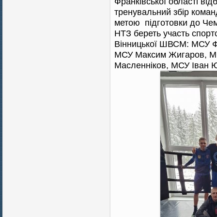
Франківської області від
тренувальний збір команд
метою підготовки до Чемп
НТЗ береть участь спорт
Вінницької ШВСМ: МСУ Ф
МСУ Максим Жигаров, МС
Масленніков, МСУ Іван 