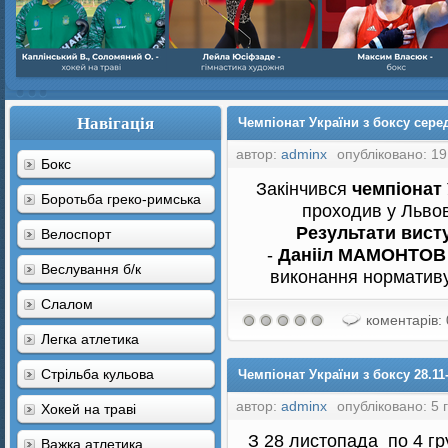
Навігація
Чемпіонат України з боксу серед
автор:
adminx
опубліковано: 19
Бокс
Закінчився
чемпіонат 
Боротьба греко-римська
проходив у Львові
Результати вист
Велоспорт
-
Данііл МАМОНТО
Веслування б/к
виконання нормативу
Cлалом
коментарів: 
Легка атлетика
Стрільба кульова
Чемпіонат України з боксу 28.11
автор:
adminx
опубліковано: 5 
Хокей на траві
З 28 листопада по 4 гр
Важка атлетика