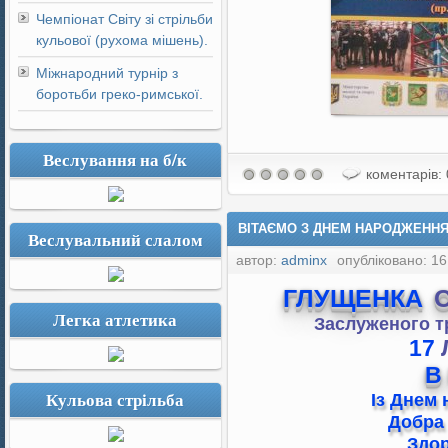
Чемпіонат Світу зі стрільби
кульової (рухома мішень).
Міжнародний турнір з
боротьби греко-римської.
Веслування на б/к
коментарів: 
ВІТАЄМО З ДНЕМ НАРОДЖЕННЯ 
Веслувальний слалом
автор:
adminx
опубліковано: 16
ГЛУЩЕНКА
С
Легка атлетика
Заслуженого тр
17
В
Кульова стрільба
Із Днем 
Добра 
Здор