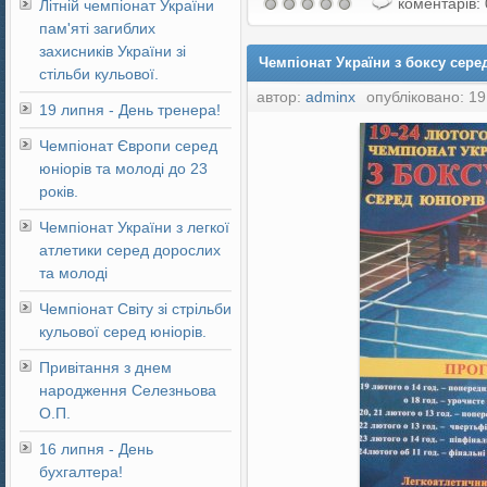
коментарів: 
Літній чемпіонат України
пам'яті загиблих
захисників України зі
Чемпіонат України з боксу серед
стільби кульової.
автор:
adminx
опубліковано: 19
19 липня - День тренера!
Чемпіонат Європи серед
юніорів та молоді до 23
років.
Чемпіонат України з легкої
атлетики серед дорослих
та молоді
Чемпіонат Світу зі стрільби
кульової серед юніорів.
Привітання з днем
народження Селезньова
О.П.
16 липня - День
бухгалтера!