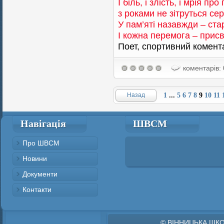
І біль, і злість, і мрія пр
з роками не зітруться се
У пам’яті назавжди – ста
І кожна перемога – прис
Поет, спортивний комента
коментарів: 
Назад
1
...
5
6
7
8
9
10
11
Навігація
ШВСМ
Про ШВСМ
Новини
Документи
Контакти
© ВІННИЦЬКА ШК