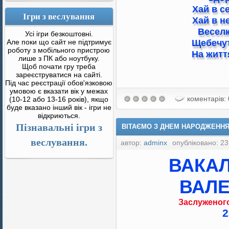
Хай в с
Ігри з веслування
Хай в н
Веселк
Усі ігри безкоштовні.
Щебечут
Але поки що сайт не підтримує
роботу з мобільного пристрою
На житт
лише з ПК або ноутбуку.
Щоб почати гру треба
зареєструватися на сайті.
Під час реєстрації обов'язковою
умовою є вказати вік у межах
коментарів: 
(10-12 або 13-16 років), якщо
буде вказано інший вік - ігри не
відкриються.
Пізнавальні ігри з
ВІТАЄМО З ДНЕМ НАРОДЖЕННЯ 
веслування.
автор:
adminx
опубліковано: 23
ВАКА
ВАЛ
Заслуженого