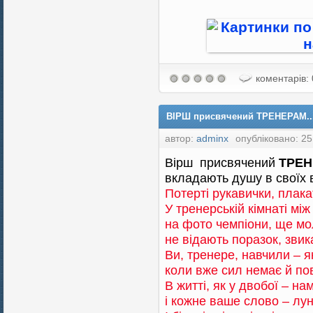
коментарів: 
ВІРШ присвячений ТРЕНЕРАМ...
автор:
adminx
опубліковано: 25
Вірш присвячений
ТРЕН
вкладають душу в своїх 
Потерті рукавички, плака
У тренерській кімнаті між 
на фото чемпіони, ще мол
не відають поразок, звик
Ви, тренере, навчили – я
коли вже сил немає й по
В житті, як у двобої – на
і кожне ваше слово – лу