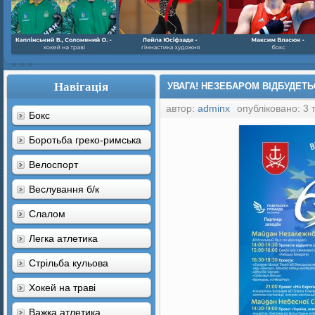
Навігація
УВАГА! НЕЗЕБАРОМ ВІДБУДЕТЬ
автор:
adminx
опубліковано: 3 
Бокс
Боротьба греко-римська
Велоспорт
Веслування б/к
Cлалом
Легка атлетика
Стрільба кульова
Хокей на траві
Важка атлетика