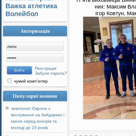
Важка атлетика
них: Максим Вл
Волейбол
Ігор Ковтун, М
Авторизація
Реєстрація
Забули пароль?
чужий комп'ютер
Популярні новини
чемпіонат Європи з
веслування на байдарках і
каное серед юніорів та
молоді до 23 років.