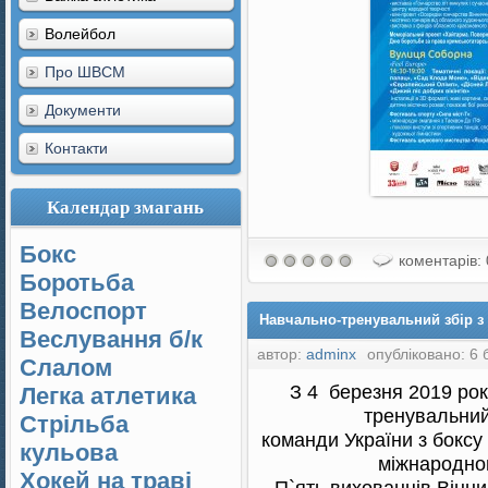
Волейбол
Про ШВСМ
Документи
Контакти
Календар змагань
Бокс
коментарів: 
Боротьба
Велоспорт
Навчально-тренувальний збір з б
Веслування б/к
автор:
adminx
опубліковано: 6 
Cлалом
З 4 березня 2019 рок
Легка атлетика
тренувальний 
Стрільба
команди України з боксу 
кульова
міжнародног
Хокей на траві
П`ять вихованців Вінн