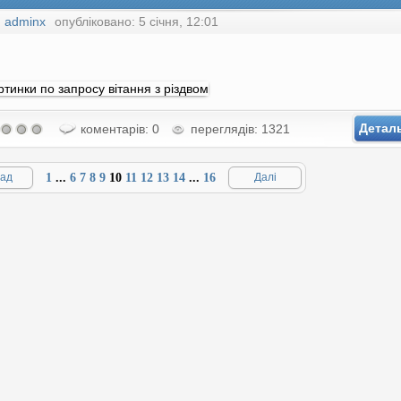
:
adminx
опубліковано: 5 січня, 12:01
Детал
коментарів: 0
переглядів: 1321
ад
1
...
6
7
8
9
10
11
12
13
14
...
16
Далі