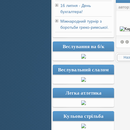
16 липня - День
автор
бухгалтера!
Міжнародний турнір з
боротьби греко-римської.
Веслування на б/к
Наз
Веслувальний слалом
Легка атлетика
Кульова стрільба