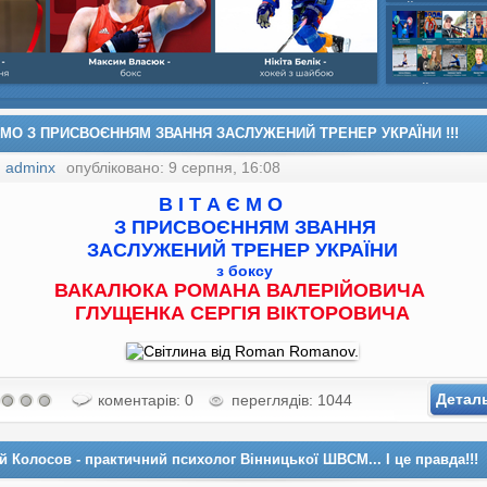
шайбою,Ігор Бич
Колісник- важка
веслвальний сл
на байдарках і 
кульова,Селезнь
каное,Максим Че
ЄМО З ПРИСВОЄННЯМ ЗВАННЯ ЗАСЛУЖЕНИЙ ТРЕНЕР УКРАЇНИ !!!
:
adminx
опубліковано: 9 серпня, 16:08
В І Т А Є М О
З ПРИСВОЄННЯМ ЗВАННЯ
ЗАСЛУЖЕНИЙ ТРЕНЕР УКРАЇНИ
з боксу
ВАКАЛЮКА РОМАНА ВАЛЕРІЙОВИЧА
ГЛУЩЕНКА СЕРГІЯ ВІКТОРОВИЧА
Детал
коментарів: 0
переглядів: 1044
й Колосов - практичний психолог Вінницької ШВСМ... І це правда!!!