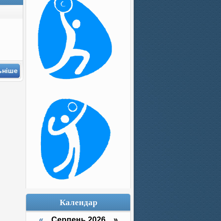
ьніше
Календар
«
Серпень 2026 »