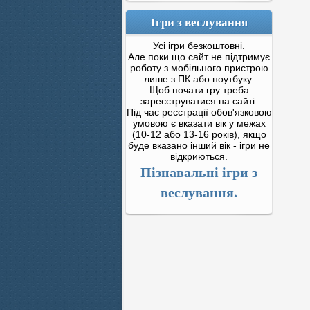
Ігри з веслування
Усі ігри безкоштовні.
Але поки що сайт не підтримує
роботу з мобільного пристрою
лише з ПК або ноутбуку.
Щоб почати гру треба
зареєструватися на сайті.
Під час реєстрації обов'язковою
умовою є вказати вік у межах
(10-12 або 13-16 років), якщо
буде вказано інший вік - ігри не
відкриються.
Пізнавальні ігри з
веслування.