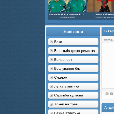
Навігація
ВІТА
автор
Бокс
Боротьба греко-римська
Велоспорт
Веслування б/к
Cлалом
Легка атлетика
Стрільба кульова
Хокей на траві
Андрі
Важка атлетика