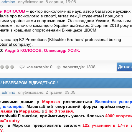
:
adminx
опубліковано: 8 серпня, 15:08
ій КОЛОСОВ
– доктор психологічних наук, автор багатьох наукових
алів про психологію в спорті, читає лекції студентам і працює з
ними українськими спортсменами: Олександром Усиком, Васильом
енком , жіночою командою України шаблісток. З серпня 2018 року 
вати з кращими спортсменами Вінницької ШВСМ.
О:
Андрій КОЛОСОВ, Олександр УСИК.
Детал
коментарів: 0
переглядів: 1808
А! НЕЗЕБАРОМ ВІДБУДЕТЬСЯ !
:
adminx
опубліковано: 2 травня, 09:05
лижчими днями у
Марокко
розпочнеться
Всесвітня універ
д школярів
.
Масштабний спортивний форум
прийматимуть 
бланка
та
Марракеш
з
2 по 9 травня.
горічній Гімназіаді прийматимуть участь близько
4000 спортс
раїн світу
.
їну в Марокко представлять загалом
122 учасники в 17-ти 
ту
.