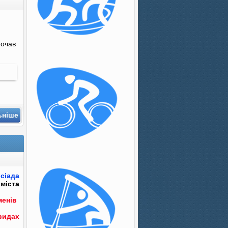
почав
ьніше
сіада
міста
менів
видах