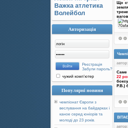
Що ст
Важка атлетика
земля
Волейбол
трен
вагові
Авторизація
Чемпі
автор
Реєстрація
Забули пароль?
Cаме 
чужий комп'ютер
22 ро
боксу
Р.В.)
Популярні новини
чемпіонат Європи з
веслування на байдарках і
каное серед юніорів та
ВІТАЄ
молоді до 23 років.
автор