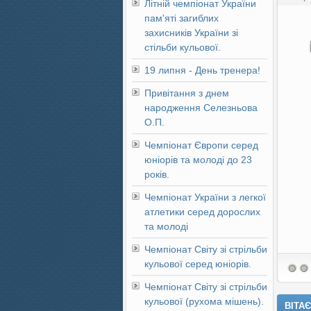
Літній чемпіонат України
пам'яті загиблих
захисників України зі
стільби кульової.
19 липня - День тренера!
Привітання з днем
народження Селезньова
О.П.
Чемпіонат Європи серед
юніорів та молоді до 23
років.
Чемпіонат України з легкої
атлетики серед дорослих
та молоді
Чемпіонат Світу зі стрільби
кульової серед юніорів.
Чемпіонат Світу зі стрільби
кульової (рухома мішень).
ВІТАЄ