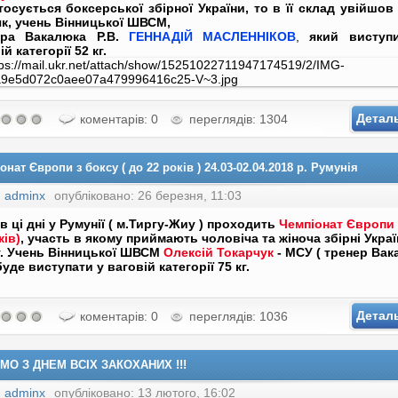
осується боксерської збірної України, то в її склад увійшов
к, учень Вінницької ШВСМ,
ера Вакалюка Р.В.
ГЕННАДІЙ МАСЛЕННІКОВ
,
який виступ
й категорії 52 кг.
Детал
коментарів: 0
переглядів: 1304
онат Європи з боксу ( до 22 років ) 24.03-02.04.2018 р. Румунія
:
adminx
опубліковано: 26 березня, 11:03
в ці дні у Румунії ( м.Тиргу-Жиу ) проходить
Чемпіонат Європи 
ків)
, участь в якому приймають чоловіча та жіноча збірні Украї
. Учень Вінницької ШВСМ
Олексій
Токарчук
- МСУ ( тренер Вак
 буде виступати у ваговій категорії 75 кг.
Детал
коментарів: 0
переглядів: 1036
МО З ДНЕМ ВСІХ ЗАКОХАНИХ !!!
:
adminx
опубліковано: 13 лютого, 16:02