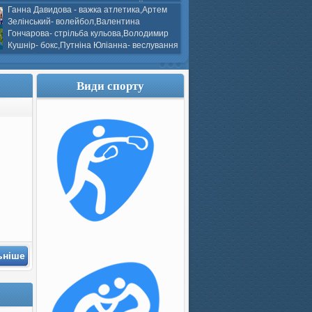
ков- боротьба греко-римська,Сергій
Ганна Давидова - важка атлетика,Артем
 атлетика,Вікторія Добротворська-
Зелінський- волейбол,Валентина
алом,Валерія Якушева - волейбол.
Гончарова- стрільба кульова,Володимир
Кушнір- бокс,Путніна Юліанна- веслування
каное,Моїсеєнко Марія- стрільба
ов Г. веслування на байдарках і
кін- бокс.
Види спорту
ьніше