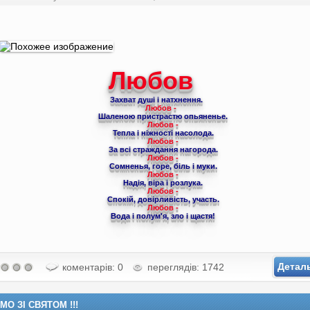
Любов
Захват душі і натхнення.
Любов -
Шаленою пристрастю опьяненье.
Любов -
Тепла і ніжності насолода.
Любов -
За всі страждання нагорода.
Любов -
Сомненья, горе, біль і муки.
Любов -
Надія, віра і розлука.
Любов -
Спокій, довірливість, участь.
Любов -
Вода і полум'я, зло і щастя!
Детал
коментарів: 0
переглядів: 1742
МО ЗІ СВЯТОМ !!!