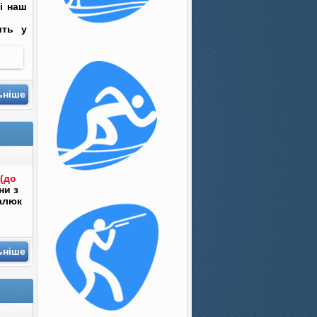
 і наш
ить у
ьніше
(до
ни з
алюк
ьніше