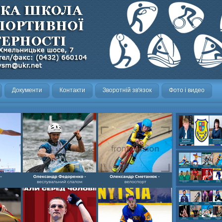
Документи
Контакти
Зворотній зв'язок
Фото і видео
Олександр- вел
Олександр- хок
художня,Максим 