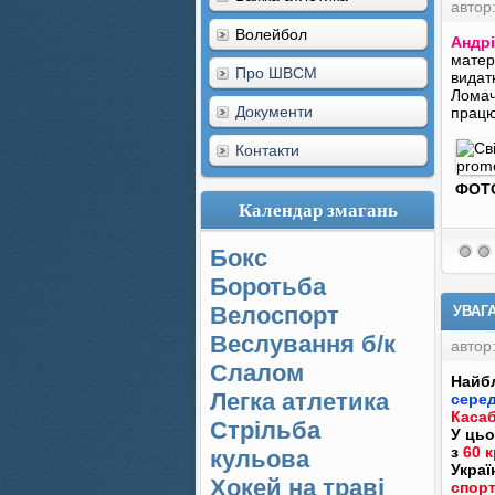
автор
Волейбол
Андр
матері
Про ШВСМ
видат
Ломач
Документи
працю
Контакти
ФОТ
Календар змагань
Бокс
Боротьба
Велоспорт
УВАГ
Веслування б/к
автор
Cлалом
Найб
Легка атлетика
сере
Каса
Стрільба
У цьо
з
60 к
кульова
Укра
Хокей на траві
спор