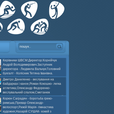
Керівники ШВСМ:Директор:Корнійчук
Андрій Володимирович.Заступник
директора - Людмила Вальчук.Головний
бухгалт - Колісник Тетяна Іванівна.
Дмитро Даниленко - веслування на
байдарках і каное,Роман Кокошко- легка
атлетика,Олександр Федоренко-
веслувальний слалом,Сметанюк
оспорт,Каплінський Володимир, Соломяний
Корюн Саградян - боротьба греко-
ей на траві,Лейла Юсіфзаде- гімнастика
римська,Превар Олександр-
Власюк- бокс,Нікіта БЕЛІК- хокей з шайбою.
велоспорт,Рижій Марія- гімнастика
художня,Назарій СУШАК- хокей з