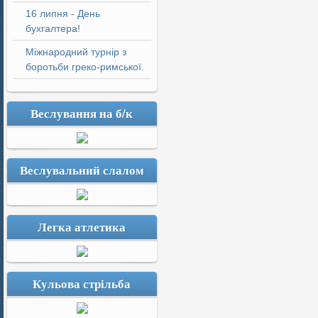
16 липня - День
бухгалтера!
Міжнародний турнір з
боротьби греко-римської.
Веслування на б/к
Веслувальний слалом
Легка атлетика
Кульова стрільба