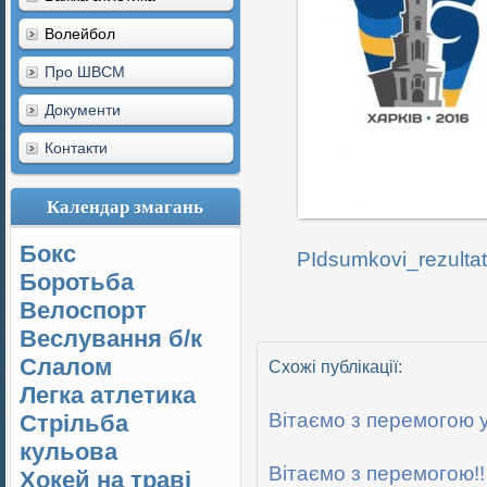
Волейбол
Про ШВСМ
Документи
Контакти
Календар змагань
Бокс
PIdsumkovi_rezulta
Боротьба
Велоспорт
Веслування б/к
Cлалом
Схожі публікації:
Легка атлетика
Вітаємо з перемогою 
Стрільба
кульова
Вітаємо з перемогою!!
Хокей на траві