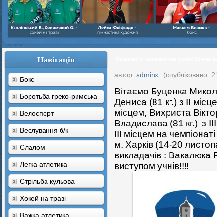
Навігація
Вітаємо з перемогою учнів Вінниц
автор:
adminx
(опубліковано: 2
Бокс
Вітаємо Буценка Миколу
Боротьба греко-римська
Дениса (81 кг.) з ІІ місц
місцем, Вихриста Віктор
Велоспорт
Владислава (81 кг.) із ІІ
Веслування б/к
ІІІ місцем на чемпіонаті
м. Харків (14-20 листоп
Cлалом
викладачів : Вакалюка Р
Легка атлетика
виступом учнів!!!!
Стрільба кульова
Хокей на траві
Важка атлетика