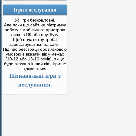
Ігри з веслування
Усі ігри безкоштовні.
Але поки що сайт не підтримує
роботу з мобільного пристрою
лише з ПК або ноутбуку.
Щоб почати гру треба
зареєструватися на сайті.
Під час реєстрації обов'язковою
умовою є вказати вік у межах
(10-12 або 13-16 років), якщо
буде вказано інший вік - ігри не
відкриються.
Пізнавальні ігри з
веслування.