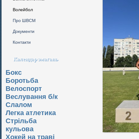
Волейбол
Про ШВСМ
Документи
Контакти
Календар змагань
Бокс
Боротьба
Велоспорт
Веслування б/к
Cлалом
Легка атлетика
Стрільба
кульова
Хокей на траві