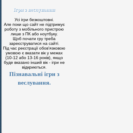
Ігри з веслування
Усі ігри безкоштовні.
Але поки що сайт не підтримує
роботу з мобільного пристрою
лише з ПК або ноутбуку.
Щоб почати гру треба
зареєструватися на сайті.
Під час реєстрації обов'язковою
умовою є вказати вік у межах
(10-12 або 13-16 років), якщо
буде вказано інший вік - ігри не
відкриються.
Пізнавальні ігри з
веслування.