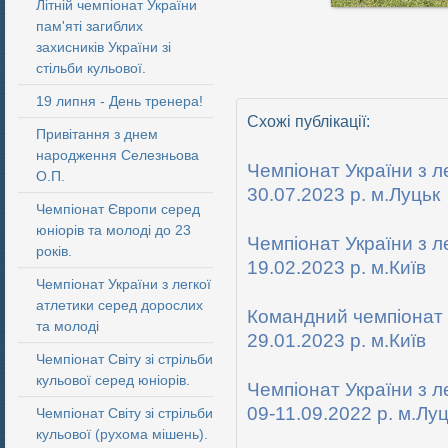
Літній чемпіонат України
пам'яті загиблих
захисників України зі
стільби кульової.
19 липня - День тренера!
Схожі публікації:
Привітання з днем
народження Селезньова
Чемпіонат України з ле
О.П.
30.07.2023 р. м.Луцьк
Чемпіонат Європи серед
юніорів та молоді до 23
Чемпіонат України з л
років.
19.02.2023 р. м.Київ
Чемпіонат України з легкої
атлетики серед дорослих
Командний чемпіонат У
та молоді
29.01.2023 р. м.Київ
Чемпіонат Світу зі стрільби
кульової серед юніорів.
Чемпіонат України з л
09-11.09.2022 р. м.Лу
Чемпіонат Світу зі стрільби
кульової (рухома мішень).