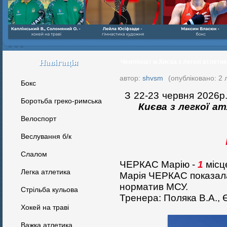
Навігація
Чемпіонат м.Києва з легкої атлетик
автор:
shvsm
(опубліковано: 2 
Бокс
З 22-23 червня 2026р.
Боротьба греко-римська
Києва з легкої 
Велоспорт
Веслування б/к
Cлалом
ЧЕРКАС Марію -
1
місце
Легка атлетика
Марія ЧЕРКАС показала
норматив МСУ.
Стрільба кульова
Тренера: Поляка В.А., 
Хокей на траві
Важка атлетика