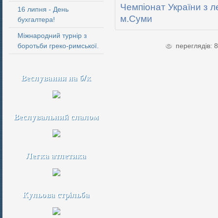
Чемпіонат України з ле
16 липня - День
м.Суми
бухгалтера!
Міжнародний турнір з
боротьби греко-римської.
переглядів: 
Веслування на б/к
Веслувальний слалом
Легка атлетика
Кульова стрільба