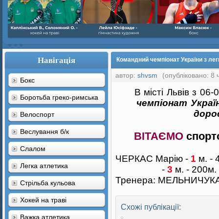
Навігація
Командний чемпіонат України з легк
автор:
shvsm
(опубліковано: 8 
Бокс
В місті Львів з 06-
Боротьба греко-римська
чемпіонат Украї
доро
Велоспорт
Веслування б/к
ВІТАЄМО
спорт
Cлалом
ЧЕРКАС Марію -
1
м. - 
Легка атлетика
-
3
м. - 200м.
Тренера: МЕЛЬНИЧУКА
Стрільба кульова
Хокей на траві
Схожі публікації:
Важка атлетика