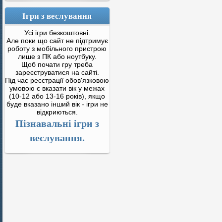
Ігри з веслування
Усі ігри безкоштовні.
Але поки що сайт не підтримує
роботу з мобільного пристрою
лише з ПК або ноутбуку.
Щоб почати гру треба
зареєструватися на сайті.
Під час реєстрації обов'язковою
умовою є вказати вік у межах
(10-12 або 13-16 років), якщо
буде вказано інший вік - ігри не
відкриються.
Пізнавальні ігри з
веслування.