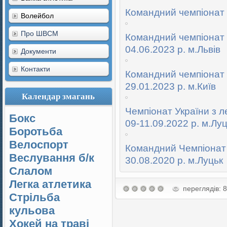
Командний чемпіонат У
Волейбол
Про ШВСМ
Командний чемпіонат У
04.06.2023 р. м.Львів
Документи
Контакти
Командний чемпіонат У
29.01.2023 р. м.Київ
Календар змагань
Чемпіонат України з л
Бокс
09-11.09.2022 р. м.Лу
Боротьба
Велоспорт
Командний Чемпіонат У
Веслування б/к
30.08.2020 р. м.Луцьк
Cлалом
Легка атлетика
переглядів: 
Стрільба
кульова
Хокей на траві