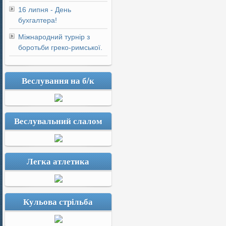
16 липня - День
бухгалтера!
Міжнародний турнір з
боротьби греко-римської.
Веслування на б/к
Веслувальний слалом
Легка атлетика
Кульова стрільба